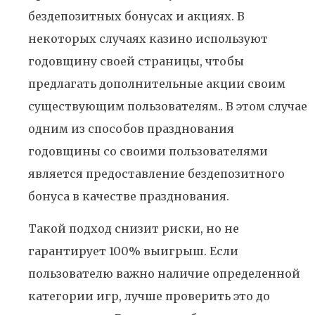
бездепозитных бонусах и акциях. В
некоторых случаях казино используют
годовщину своей страницы, чтобы
предлагать дополнительные акции своим
существующим пользователям.. В этом случае
одним из способов празднования
годовщины со своими пользователями
является предоставление бездепозитного
бонуса в качестве празднования.
Такой подход снизит риски, но не
гарантирует 100% выигрыш. Если
пользователю важно наличие определенной
категории игр, лучше проверить это до