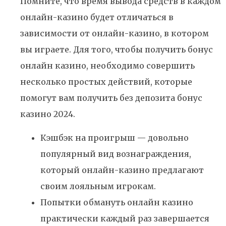
Помните, что время вывода средств в каждом
онлайн-казино будет отличаться в
зависимости от онлайн-казино, в котором
вы играете. Для того, чтобы получить бонус
онлайн казино, необходимо совершить
несколько простых действий, которые
помогут вам получить без депозита бонус
казино 2024.
Кэшбэк на проигрыш — довольно
популярный вид вознаграждения,
который онлайн-казино предлагают
своим лояльным игрокам.
Попытки обмануть онлайн казино
практически каждый раз завершается