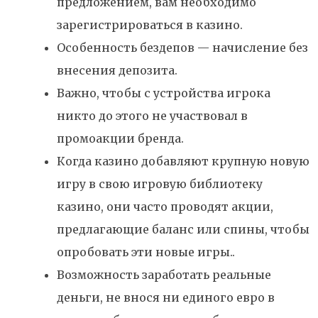
предложением, вам необходимо
зарегистрироваться в казино.
Особенность бездепов — начисление без
внесения депозита.
Важно, чтобы с устройства игрока
никто до этого не участвовал в
промоакции бренда.
Когда казино добавляют крупную новую
игру в свою игровую библиотеку
казино, они часто проводят акции,
предлагающие баланс или спины, чтобы
опробовать эти новые игры..
Возможность заработать реальные
деньги, не внося ни единого евро в