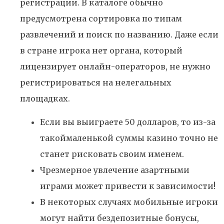
регистрации. В каталоге обычно
предусмотрена сортировка по типам
развлечений и поиск по названию. Даже если
в стране игрока нет органа, который
лицензирует онлайн-операторов, не нужно
регистрироваться на нелегальных
площадках.
Если вы выиграете 50 долларов, то из-за
такоймаленькой суммы казино точно не
станет рисковать своим именем.
Чрезмерное увлечение азартными
играми может привести к зависимости!
В некоторых случаях мобильные игроки
могут найти бездепозитные бонусы,