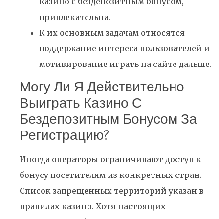
казино с бездепозитным бонусом,
привлекательна.
К их основным задачам относятся
поддержание интереса пользователей и
мотивирование играть на сайте дальше.
Могу Ли Я Действительно
Выиграть Казино С
Бездепозитным Бонусом За
Регистрацию?
Иногда операторы ограничивают доступ к
бонусу посетителям из конкретных стран.
Список запрещенных территорий указан в
правилах казино. Хотя настоящих