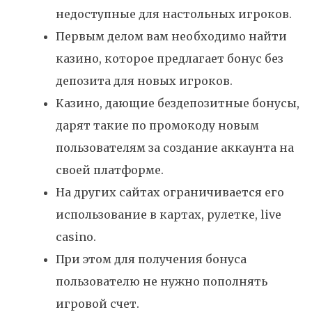
недоступные для настольных игроков.
Первым делом вам необходимо найти
казино, которое предлагает бонус без
депозита для новых игроков.
Казино, дающие бездепозитные бонусы,
дарят такие по промокоду новым
пользователям за создание аккаунта на
своей платформе.
На других сайтах ограничивается его
использование в картах, рулетке, live
casino.
При этом для получения бонуса
пользователю не нужно пополнять
игровой счет.