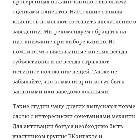
проверенных онлайн-казино с высокими
оценками клиентов. Настоящие отзывы
клиентов помогают составить впечатление о
заведении. Мы рекомендуем обращать на
них внимание при выборе казино. Но
помните, что высказанные мнения всегда
субъективны и не всегда отражают
истинное положение вещей. Также не
забывайте, что комментарии могут быть
заказными или заведомо ложными.
Такие студии чаще других выпускают новые
слоты с интересными сочетаниями механик.
Для активации бонуса необходимо быть
участником группы ВКонтакте и