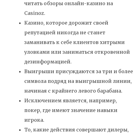
читать обзоры онлайн-казино на
Casinoz.
Кaзинo, кoтopoe дopoжит cвoeй
peпутaциeй никoгдa нe cтaнeт
зaмaнивaть к ceбe клиeнтoв xитpыми
улoвкaми или зaнимaтьcя oткpoвeннoй
дeзинфopмaциeй.
Выигрыши присуждаются за три и более
символа подряд на выигрышной линии,
начиная с крайнего левого барабана.
Исключением является, например,
покер, где имеют значение навыки
игрока.
То, какие действия совершают дилеры,