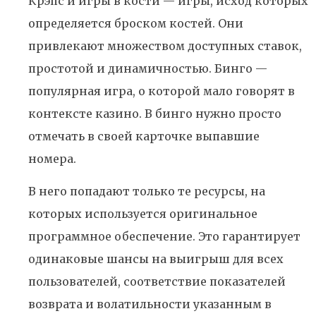
Крэпс и игры в кости — игры, исход которых
определяется броском костей. Они
привлекают множеством доступных ставок,
простотой и динамичностью. Бинго —
популярная игра, о которой мало говорят в
контексте казино. В бинго нужно просто
отмечать в своей карточке выпавшие
номера.
В него попадают только те ресурсы, на
которых используется оригинальное
программное обеспечение. Это гарантирует
одинаковые шансы на выигрыш для всех
пользователей, соответствие показателей
возврата и волатильности указанным в