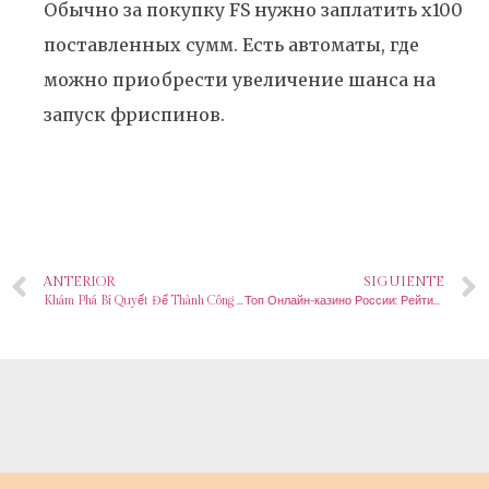
Обычно за покупку FS нужно заплатить х100
поставленных сумм. Есть автоматы, где
можно приобрести увеличение шанса на
запуск фриспинов.
ANTERIOR
SIGUIENTE
Khám Phá Bí Quyết Để Thành Công Với tài xỉu 789bet – Khởi Đầu Mới Cho Dự Định Tương Lai
Топ Онлайн-казино России: Рейтинги И Обзоры