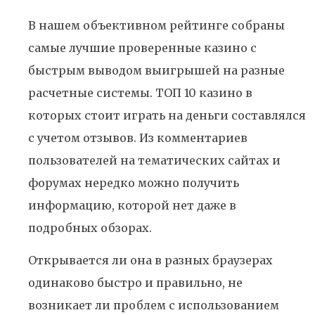
В нашем объективном рейтинге собраны
самые лучшие проверенные казино с
быстрым выводом выигрышей на разные
расчетные системы. ТОП 10 казино в
которых стоит играть на деньги составлялся
с учетом отзывов. Из комментариев
пользователей на тематических сайтах и
форумах нередко можно получить
информацию, которой нет даже в
подробных обзорах.
Открывается ли она в разных браузерах
одинаково быстро и правильно, не
возникает ли проблем с использованием