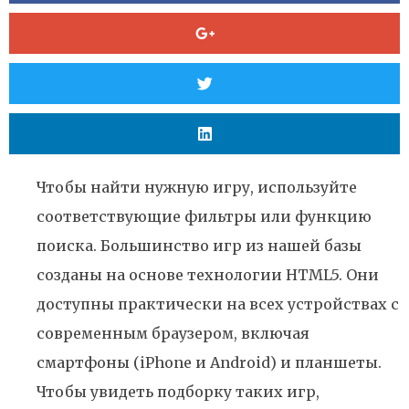
Чтобы найти нужную игру, используйте
соответствующие фильтры или функцию
поиска. Большинство игр из нашей базы
созданы на основе технологии HTML5. Они
доступны практически на всех устройствах с
современным браузером, включая
смартфоны (iPhone и Android) и планшеты.
Чтобы увидеть подборку таких игр,