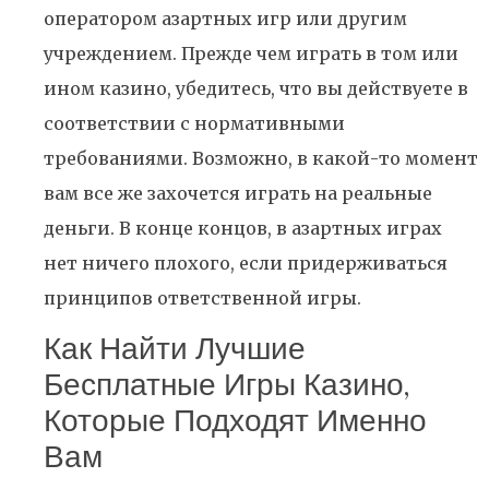
оператором азартных игр или другим
учреждением. Прежде чем играть в том или
ином казино, убедитесь, что вы действуете в
соответствии с нормативными
требованиями. Возможно, в какой-то момент
вам все же захочется играть на реальные
деньги. В конце концов, в азартных играх
нет ничего плохого, если придерживаться
принципов ответственной игры.
Как Найти Лучшие
Бесплатные Игры Казино,
Которые Подходят Именно
Вам