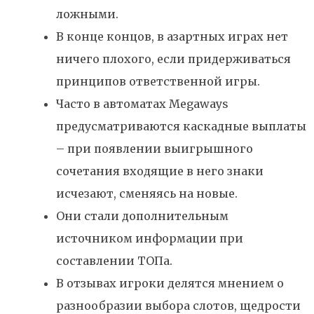
ложными.
В конце концов, в азартных играх нет
ничего плохого, если придерживаться
принципов ответственной игры.
Часто в автоматах Megaways
предусматриваются каскадные выплаты
– при появлении выигрышного
сочетания входящие в него знаки
исчезают, сменяясь на новые.
Они стали дополнительным
источником информации при
составлении ТОПа.
В отзывах игроки делятся мнением о
разнообразии выбора слотов, щедрости