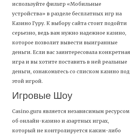
используйте фильтр «Мобильные
устройства» в разделе бесплатных игр на
Казино Гуру. К выбору сайта стоит подойти
серьезно, ведь вам нужно надежное казино,
которое позволит вывести выигранные
деньги. Если вас заинтересовала конкретная
игра и вы хотите поставить в ней реальные
деньги, ознакомьтесь со списком казино под
этой игрой.
Игровые Шоу
Casino.guru является независимым ресурсом
об онлайн-казино и азартных играх,
который не контролируется каким-либо