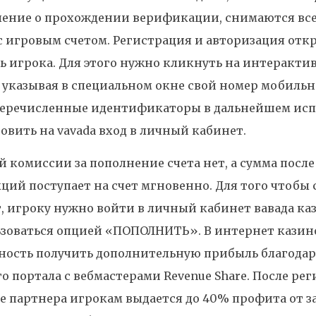
ление о прохождении верификации, снимаются все
с игровым счетом. Регистрация и авторизация отк
ь игрока. Для этого нужно кликнуть на интеракти
 указывая в специальном окне свой номер мобильн
 Перечисленные идентификаторы в дальнейшем исп
овить на vavada вход в личный кабинет.
 комиссии за пополнение счета нет, а сумма пос
ций поступает на счет мгновенно. Для того чтобы
, игроку нужно войти в личный кабинет вавада ка
ьзоваться опцией «ПОПОЛНИТЬ». В интернет казино
ность получить дополнительную прибыль благодар
о портала с вебмастерами Revenue Share. После ре
е партнера игрокам выдается до 40% профита от 