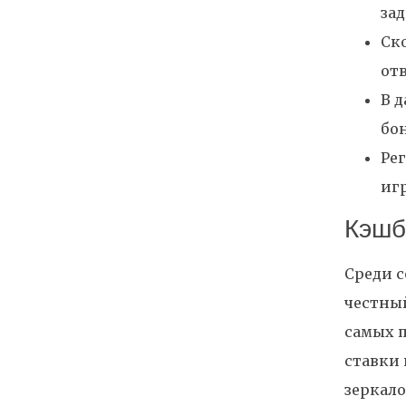
зад
Ск
отв
В д
бо
Ре
игр
Кэшб
Среди с
честный
самых п
ставки 
зеркало