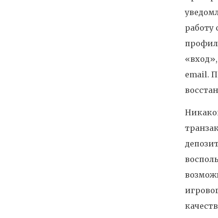
уведом
работу 
профил
«вход»,
email.
восстан
Никакой
транзак
депозит
воспол
возмож
игровог
качеств