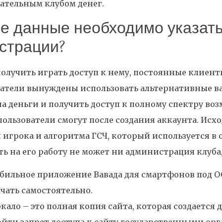
ательным клубом денег.
е данные необходимо указать
страции?
олучить играть доступ к нему, постоянные клиент
ватели вынуждены использовать альтернативные в
на деньги и получить доступ к полному спектру во
пользователи смогут после создания аккаунта. Исх
 игрока и алгоритма ГСЧ, который используется в 
ь на его работу не может ни администрация клуба,
бильное приложение Вавада для смартфонов под О
ачать самостоятельно.
кало – это полная копия сайта, которая создается 
ойти запрет доступа к сайту государственными орг