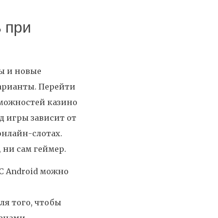
 при
ы и новые
арианты. Перейти
зможностей казино
од игры зависит от
онлайн-слотах.
 ни сам геймер.
С Android можно
для того, чтобы
анами.