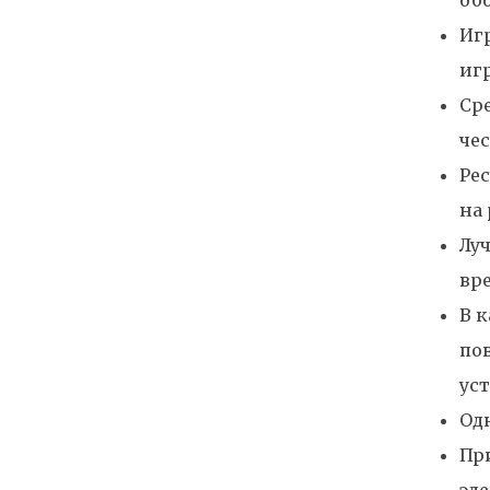
Иг
иг
Ср
че
Ре
на 
Луч
вр
В 
по
ус
Одн
Пр
эл