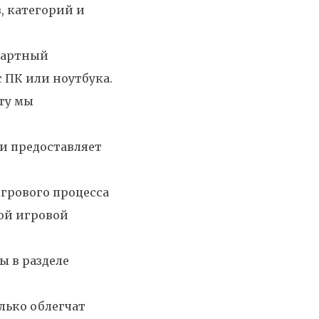
, категорий и
дартный
 ПК или ноутбука.
ту мы
 и предоставляет
игрового процесса
ой игровой
ы в разделе
лько облегчат