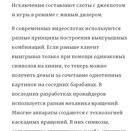
Исключения составляют слоты с джекпотом
и игры в режиме с живым дилером.
В современных видеослотах используются
разные принципы построения выигрышных
комбинаций. Если раньше клиент
выигрывал только при помощи одинаковых
символов на линии, то теперь можно
получить деньги за сочетание однотипных
картинок на соседних барабанах. В
последних разработках провайдеров
используется разная механика вращений.
Многие аппараты создаются с технологией
каскадных вращений. В них символы,