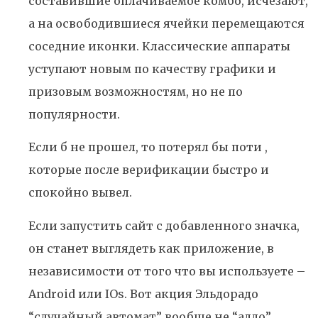
составившие оплачиваемое комбо, исчезают,
а на освободившиеся ячейки перемещаются
соседние иконки. Классические аппараты
уступают новым по качеству графики и
призовым возможностям, но не по
популярности.
Если б не прошел, то потерял бы поти ,
которые после верификации быстро и
спокойно вывел.
Если запустить сайт с добавленного значка,
он станет выглядеть как приложение, в
независимости от того что вы используете –
Android или IOs. Вот акция Эльдорадо
“случайный автомат” вообще не “алло”,