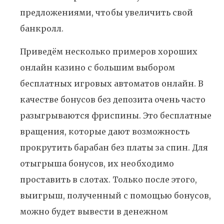
предложениями, чтобы увеличить свой
банкролл.
Приведём несколько примеров хороших
онлайн казино с большим выбором
бесплатных игровых автоматов онлайн. В
качестве бонусов без депозита очень часто
разыгрываются фриспины. Это бесплатные
вращения, которые дают возможность
прокрутить барабан без платы за спин. Для
отыгрыша бонусов, их необходимо
проставить в слотах. Только после этого,
выигрыш, полученный с помощью бонусов,
можно будет вывести в денежном