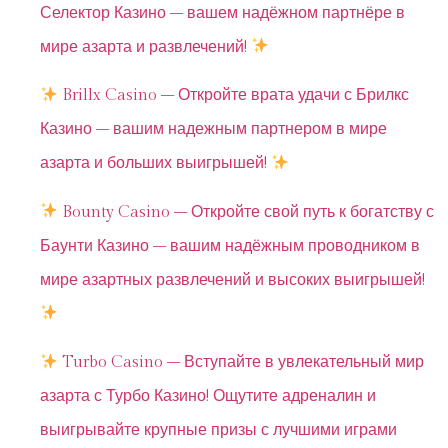
Селектор Казино – вашем надёжном партнёре в
мире азарта и развлечений!
Brillx Casino – Откройте врата удачи с Брилкс
Казино – вашим надежным партнером в мире
азарта и больших выигрышей!
Bounty Casino – Откройте свой путь к богатству с
Баунти Казино – вашим надёжным проводником в
мире азартных развлечений и высоких выигрышей!
Turbo Casino – Вступайте в увлекательный мир
азарта с Турбо Казино! Ощутите адреналин и
выигрывайте крупные призы с лучшими играми