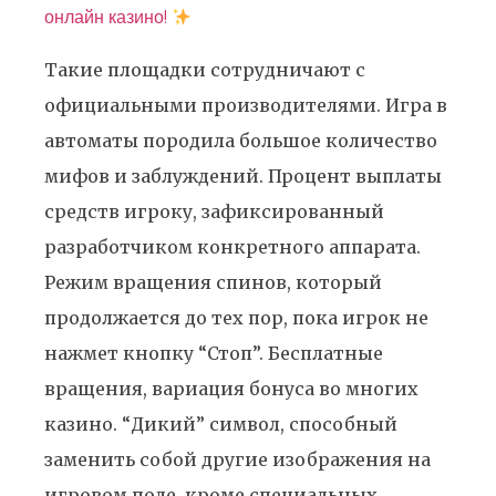
онлайн казино!
Такие площадки сотрудничают с
официальными производителями. Игра в
автоматы породила большое количество
мифов и заблуждений. Процент выплаты
средств игроку, зафиксированный
разработчиком конкретного аппарата.
Режим вращения спинов, который
продолжается до тех пор, пока игрок не
нажмет кнопку “Стоп”. Бесплатные
вращения, вариация бонуса во многих
казино. “Дикий” символ, способный
заменить собой другие изображения на
игровом поле, кроме специальных.