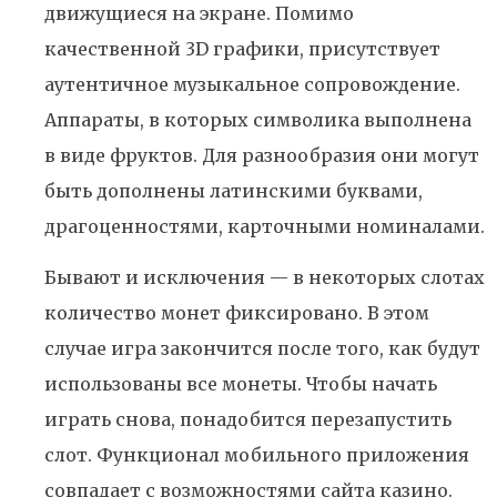
движущиеся на экране. Помимо
качественной 3D графики, присутствует
аутентичное музыкальное сопровождение.
Аппараты, в которых символика выполнена
в виде фруктов. Для разнообразия они могут
быть дополнены латинскими буквами,
драгоценностями, карточными номиналами.
Бывают и исключения — в некоторых слотах
количество монет фиксировано. В этом
случае игра закончится после того, как будут
использованы все монеты. Чтобы начать
играть снова, понадобится перезапустить
слот. Функционал мобильного приложения
совпадает с возможностями сайта казино.