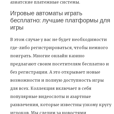
азиатские платежные системы.
Игровые автоматы играть
бесплатно: лучшие платформы для
игры
В этом случае у вас не будет необходимости
где-либо регистрироваться, чтобы немного
поиграть. Многие онлайн казино
предлагают своим посетителям бесплатно и
без регистрации. А это открывает новые
возможности и полную доступность игры
для всех. Коллекция включает в себя
популярные видеослоты и азартные
развлечения, которые известны узкому кругу
игроков. Мы следим за новостями