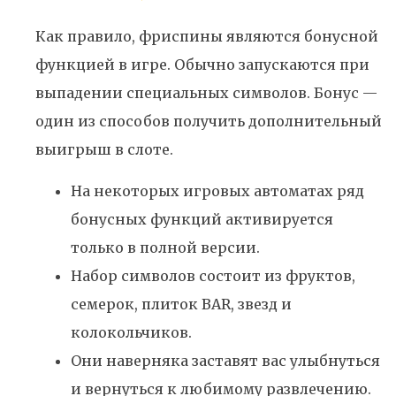
Как правило, фриспины являются бонусной
функцией в игре. Обычно запускаются при
выпадении специальных символов. Бонус —
один из способов получить дополнительный
выигрыш в слоте.
На некоторых игровых автоматах ряд
бонусных функций активируется
только в полной версии.
Набор символов состоит из фруктов,
семерок, плиток BAR, звезд и
колокольчиков.
Они наверняка заставят вас улыбнуться
и вернуться к любимому развлечению.