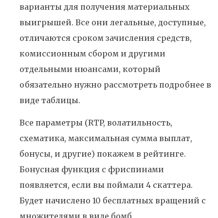
варианты для получения материальных
выигрышей. Все они легальные, доступные,
отличаются сроком зачисления средств,
комиссионным сбором и другими
отдельными нюансами, который
обязательно нужно рассмотреть подробнее в
виде таблицы.
Все параметры (RTP, волатильность,
схематика, максимальная сумма выплат,
бонусы, и другие) покажем в рейтинге.
Бонусная функция с фриспинами
появляется, если вы поймали 4 скаттера.
Будет начислено 10 бесплатных вращений с
множителями в виде бомб.