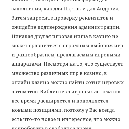
заполнения, как для Пк, так и для Андроид.
Затем запросите проверку реквизитов и
ожидайте подтверждения администрации.
Никакая другая игровая ниша в казино не
может сравниться с огромным выбором игр
и разнообразием, предлагаемым игровыми
аппаратами. Несмотря на то, что существует
множество различных игр в казино, в
онлайн казино можно найти сотни игровых
автоматов. Библиотека игровых автоматов
все время расширяется и пополняется
новыми позициями, поэтому у Вас всегда
есть что-то новое и интересное, что можно
попробовать в свободное время.