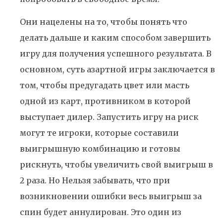
Они нацелены на то, чтобы понять что
делать дальше и каким способом завершить
игру для получения успешного результата. В
основном, суть азартной игры заключается в
том, чтобы предугадать цвет или масть
одной из карт, противником в которой
выступает дилер. Запустить игру на риск
могут те игроки, которые составили
выигрышную комбинацию и готовы
рискнуть, чтобы увеличить свой выигрыш в
2 раза. Но Нельзя забывать, что при
возникновении ошибки весь выигрыш за
спин будет аннулирован. Это один из