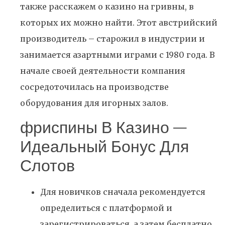
также расскажем о казино на гривны, в
которых их можно найти. Этот австрийский
производитель – старожил в индустрии и
занимается азартными играми с 1980 года. В
начале своей деятельности компания
сосредоточилась на производстве
оборудования для игорных залов.
фриспины В Казино –
Идеальный Бонус Для
Слотов
Для новичков сначала рекомендуется
определиться с платформой и
зарегистрироваться, а затем бесплатно