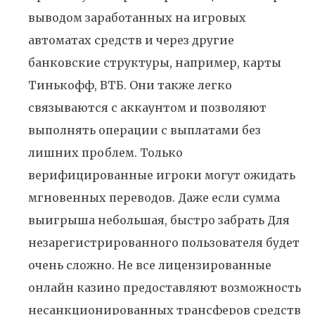
выводом заработанных на игровых
автоматах средств и через другие
банковские структуры, например, карты
Тинькофф, ВТБ. Они также легко
связываются с аккаунтом и позволяют
выполнять операции с выплатами без
лишних проблем. Только
верифицированные игроки могут ожидать
мгновенных переводов. Даже если сумма
выигрыша небольшая, быстро забрать Для
незарегистрированного пользователя будет
очень сложно. Не все лицензированные
онлайн казино предоставляют возможность
несанкционированных трансферов средств