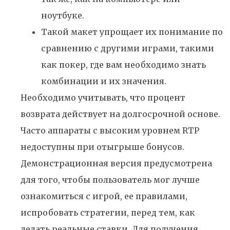
ноутбуке.
Такой макет упрощает их понимание по
сравнению с другими играми, такими
как покер, где вам необходимо знать
комбинации и их значения.
Необходимо учитывать, что процент
возврата действует на долгосрочной основе.
Часто аппараты с высоким уровнем RTP
недоступны при отыгрыше бонусов.
Демонстрационная версия предусмотрена
для того, чтобы пользователь мог лучше
ознакомиться с игрой, ее правилами,
испробовать стратегии, перед тем, как
делать реальные ставки. Для получения