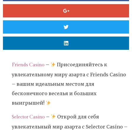
–
Присоединяйтесь к
Friends Casino
увлекательному миру азарта с Friends Casino
– вашим идеальным местом для
бесконечного веселья и больших
выигрышей!
–
Открой для себя
Selector Casino
увлекательный мир азарта с Selector Casino –