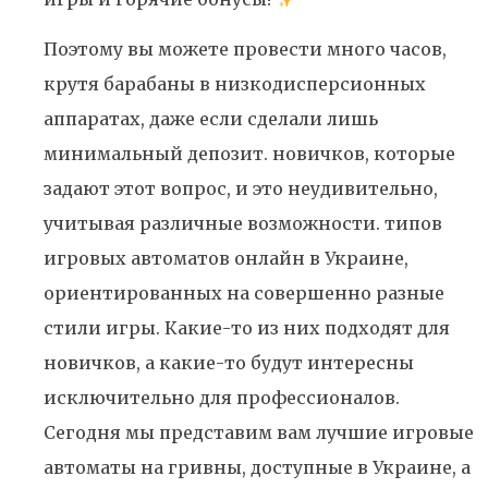
Поэтому вы можете провести много часов,
крутя барабаны в низкодисперсионных
аппаратах, даже если сделали лишь
минимальный депозит. новичков, которые
задают этот вопрос, и это неудивительно,
учитывая различные возможности. типов
игровых автоматов онлайн в Украине,
ориентированных на совершенно разные
стили игры. Какие-то из них подходят для
новичков, а какие-то будут интересны
исключительно для профессионалов.
Сегодня мы представим вам лучшие игровые
автоматы на гривны, доступные в Украине, а