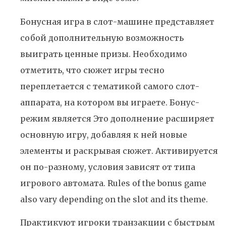
Бонусная игра в слот-машине представляет
собой дополнительную возможность
выиграть ценные призы. Необходимо
отметить, что сюжет игры тесно
переплетается с тематикой самого слот-
аппарата, на котором вы играете. Бонус-
режим является Это дополнение расширяет
основную игру, добавляя к ней новые
элементы и раскрывая сюжет. Активируется
он по-разному, условия зависят от типа
игрового автомата. Rules of the bonus game
also vary depending on the slot and its theme.
Практикуют игроки транзакции с быстрым