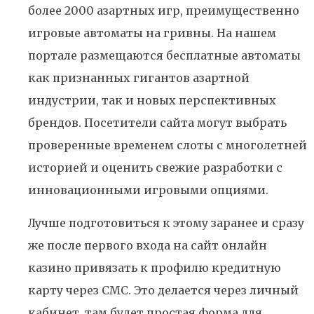
более 2000 азартных игр, преимущественно
игровые автоматы на гривны. На нашем
портале размещаются бесплатные автоматы
как признанных гигантов азартной
индустрии, так и новых перспективных
брендов. Посетители сайта могут выбрать
проверенные временем слоты с многолетней
историей и оценить свежие разработки с
инновационными игровыми опциями.
Лучше подготовиться к этому заранее и сразу
же после первого входа на сайт онлайн
казино привязать к профилю кредитную
карту через СМС. Это делается через личный
кабинет, там будет простая форма для