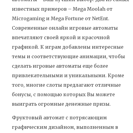
известных примеров – Mega Moolah от
Microgaming и Mega Fortune от NetEnt.
Современные онлайн игровые автоматы
впечатляют своей яркой и красочной
графикой. К играм добавлены интересные
темы и соответствующие анимации, чтобы
сделать игровые автоматы еще более
привлекательными и уникальными. Кроме
того, многие слоты предлагают отличные
бонусы, с помощью которых Вы можете
выиграть огромные денежные призы.
Фруктовый автомат с потрясающим
графическим дизайном, выполненным в