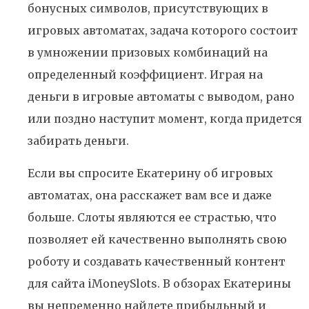
бонусных символов, присутствующих в
игровых автоматах, задача которого состоит
в умножении призовых комбинаций на
определенный коэффициент. Играя на
деньги в игровые автоматы с выводом, рано
или поздно наступит момент, когда придется
забирать деньги.
Если вы спросите Екатерину об игровых
автоматах, она расскажет вам все и даже
больше. Слоты являются ее страстью, что
позволяет ей качественно выполнять свою
роботу и создавать качественный контент
для сайта iMoneySlots. В обзорах Екатерины
вы непременно найдете прибыльный и