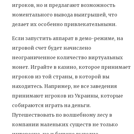
игроков, но и предлагают возможность
моментального вывода выигрышей, что
делает их особенно привлекательными.
Если запустить аппарат в демо-режиме, на
игровой счет будет начислено
неограниченное количество виртуальных
монет. Играйте в казино, которое принимает
игроков из той страны, в которой вы
находитесь. Например, не все заведения
принимают игроков из Украины, которые
собираются играть на деньги.
Путешествовать по волшебному лесу в
компании маленьких существ не только
интересно, но и бешено выгодно.