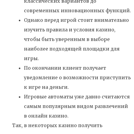
классических вариантов до
современных инновационных функций.
Однако перед игрой стоит внимательно
изучить правила и условия казино,
чтобы быть уверенным в выборе
наиболее подходящей площадки для
игры.
По окончании клиент получает
уведомление о возможности приступить
к игре на деньги.
Игровые автоматы уже давно считаются
самым популярным видом развлечений
в онлайн казино.
Так, в некоторых казино получить