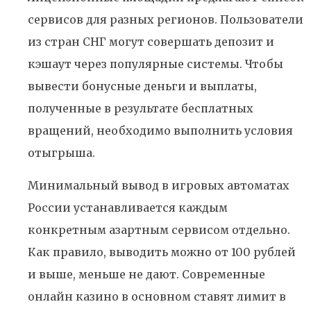
сервисов для разных регионов. Пользователи
из стран СНГ могут совершать депозит и
кэшаут через популярные системы. Чтобы
вывести бонусные деньги и выплаты,
полученные в результате бесплатных
вращений, необходимо выполнить условия
отыгрыша.
Минимальный вывод в игровых автоматах
России устанавливается каждым
конкретным азартным сервисом отдельно.
Как правило, выводить можно от 100 рублей
и выше, меньше не дают. Современные
онлайн казино в основном ставят лимит в