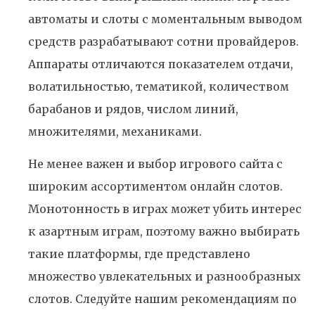
автоматы и слоты с моментальным выводом
средств разрабатывают сотни провайдеров.
Аппараты отличаются показателем отдачи,
волатильностью, тематикой, количеством
барабанов и рядов, числом линий,
множителями, механиками.
Не менее важен и выбор игрового сайта с
широким ассортиментом онлайн слотов.
Монотонность в играх может убить интерес
к азартным играм, поэтому важно выбирать
такие платформы, где представлено
множество увлекательных и разнообразных
слотов. Следуйте нашим рекомендациям по