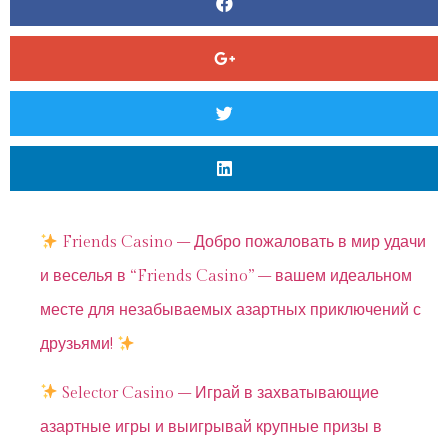
Friends Casino – Добро пожаловать в мир удачи
и веселья в “Friends Casino” – вашем идеальном
месте для незабываемых азартных приключений с
друзьями!
Selector Casino – Играй в захватывающие
азартные игры и выигрывай крупные призы в