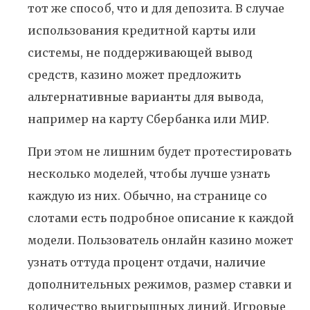
тот же способ, что и для депозита. В случае
использования кредитной карты или
системы, не поддерживающей вывод
средств, казино может предложить
альтернативные варианты для вывода,
например на карту Сбербанка или МИР.
При этом не лишним будет протестировать
несколько моделей, чтобы лучше узнать
каждую из них. Обычно, на странице со
слотами есть подробное описание к каждой
модели. Пользователь онлайн казино может
узнать оттуда процент отдачи, наличие
дополнительных режимов, размер ставки и
количество выигрышных линий. Игровые