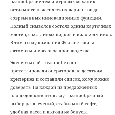
разнообразие тем и игровых механик,
остального классических вариантов до
современных инновационных функций.
Полный символов состоял одним карточных
мастей, счастливых подков и колокольчиков.
В том а году компания Фея поставила
автоматы и массовое производство.
Эксперты сайта casinolic.com
протестировали операторов по десяткам
критериев и составили список, кому можно
доверять. На каждой из предложенных
площадок клиентов ждут разнообразный
выбор развлечений, стабильный софт,
удобная касса и выгодные бонусы.