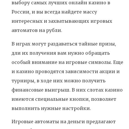
выбору самых лучших онлайн казино в
России, и вы всегда найдете массу
интересных и захватывающих игровых
автоматов на рубли.
В играх могут раздаваться тайные призы,
дли их получения вам нужно обращать
особый внимание на игровые символы. Еще
и казино проводятся зависимости акции и
турниры, в ходе них можно получить
финансовые выигрыш. В них слотах казино
имеются специальные кнопки, позволяет
выполнить нужные настройки.
Игровые автоматы на деньги предлагают