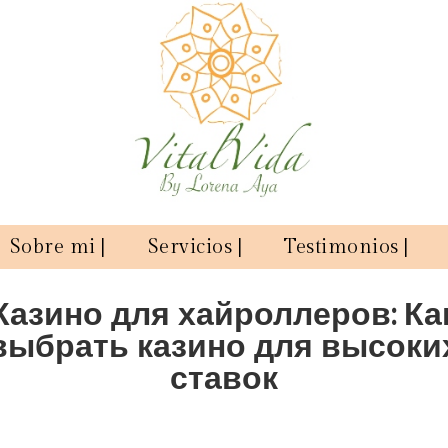
Sobre mi |
Servicios |
Testimonios |
Казино для хайроллеров: Ка
выбрать казино для высоки
ставок