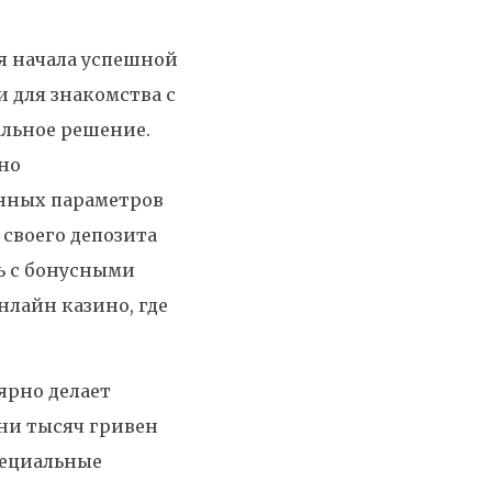
я начала успешной
и для знакомства с
альное решение.
но
енных параметров
 своего депозита
ь с бонусными
нлайн казино, где
ярно делает
тни тысяч гривен
пециальные