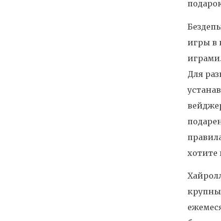
подарок
Бездепы
игры в 
играми.
Для ра
устана
вейджер
подарен
правила
хотите 
Хайролл
крупные
ежемес