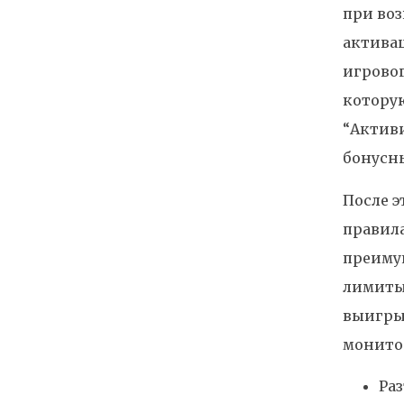
при во
активац
игровог
котору
“Активи
бонусны
После э
правила
преиму
лимиты 
выигрыш
монито
Ра