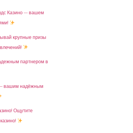
ендс Казино – вашем
ями!
рывай крупные призы
звлечений!
надежным партнером в
о – вашим надёжным
азино! Ощутите
казино!