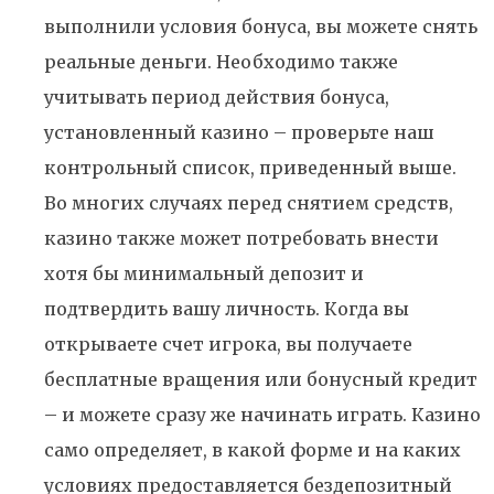
выполнили условия бонуса, вы можете снять
реальные деньги. Необходимо также
учитывать период действия бонуса,
установленный казино – проверьте наш
контрольный список, приведенный выше.
Во многих случаях перед снятием средств,
казино также может потребовать внести
хотя бы минимальный депозит и
подтвердить вашу личность. Когда вы
открываете счет игрока, вы получаете
бесплатные вращения или бонусный кредит
– и можете сразу же начинать играть. Казино
само определяет, в какой форме и на каких
условиях предоставляется бездепозитный