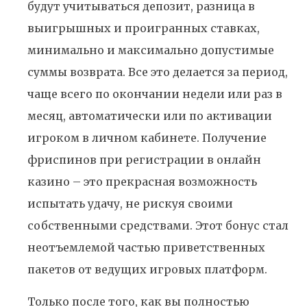
будут учитываться депозит, разница в
выигрышных и проигранных ставках,
минимально и максимально допустимые
суммы возврата. Все это делается за период,
чаще всего по окончании недели или раз в
месяц, автоматически или по активации
игроком в личном кабинете. Получение
фриспинов при регистрации в онлайн
казино – это прекрасная возможность
испытать удачу, не рискуя своими
собственными средствами. Этот бонус стал
неотъемлемой частью приветственных
пакетов от ведущих игровых платформ.
Только после того, как вы полностью