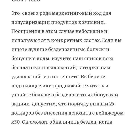
Это своего рода маркетинговый ход для
популяризации продуктов компании.
Поощрения в этом случае небольшие и
используются в конкретных слотах. Если вы
ищете лучшие бездепозитные бонусы и
бонусные коды, изучите наш список всех
бесплатных предложений, которые нам
удалось найти в интернете. Выберите
подходящее или продолжайте читать и
узнайте больше о бездепозитных бонусах и
акциях. Допустим, что новичку выдали 25
долларов без внесения депозита с вейджером
x30. Он сможет обналичить бездеп, когда