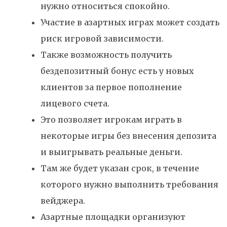
нужно относиться спокойно.
Участие в азартных играх может создать
риск игровой зависимости.
Также возможность получить
бездепозитный бонус есть у новых
клиентов за первое пополнение
лицевого счета.
Это позволяет игрокам играть в
некоторые игры без внесения депозита
и выигрывать реальные деньги.
Там же будет указан срок, в течение
которого нужно выполнить требования
вейджера.
Азартные площадки организуют