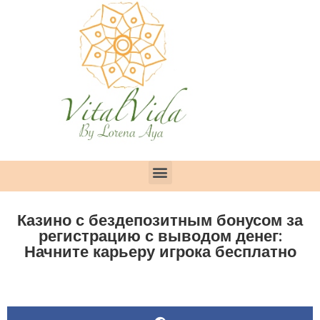
Казино с бездепозитным бонусом за
регистрацию с выводом денег:
Начните карьеру игрока бесплатно