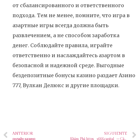
от сбалансированного и ответственного
подхода. Тем не менее, помните, что игра в
азартные игры всегда должна быть
развлечением, а не способом заработка
денег. Соблюдайте правила, играйте
ответственно и наслаждайтесь азартом в
безопасной и надежной среде. Выгодные
бездепозитные бонусы казино раздает Азино
777, Вулкан Делюкс и другие площадки.
ANTERIOR
SIGUIENTE
онлайн казино
Khám Phá https__s666.capital_ – Cánh Cửa Đầu Tư Mới