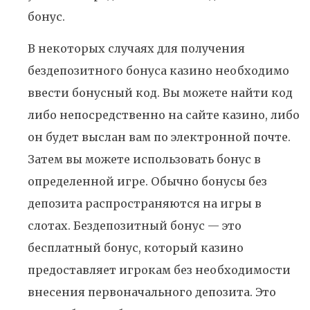
бонус.
В некоторых случаях для получения
бездепозитного бонуса казино необходимо
ввести бонусный код. Вы можете найти код
либо непосредственно на сайте казино, либо
он будет выслан вам по электронной почте.
Затем вы можете использовать бонус в
определенной игре. Обычно бонусы без
депозита распространяются на игры в
слотах. Бездепозитный бонус — это
бесплатный бонус, который казино
предоставляет игрокам без необходимости
внесения первоначального депозита. Это