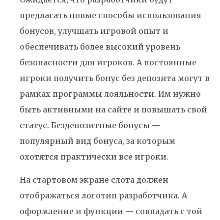
предлагать новые способы использования
бонусов, улучшать игровой опыт и
обеспечивать более высокий уровень
безопасности для игроков. А постоянные
игроки получить бонус без депозита могут в
рамках программы лояльности. Им нужно
быть активными на сайте и повышать свой
статус. Бездепозитные бонусы —
популярный вид бонуса, за которым
охотятся практически все игроки.
На стартовом экране слота должен
отображаться логотип разработчика. А
оформление и функции — совпадать с той