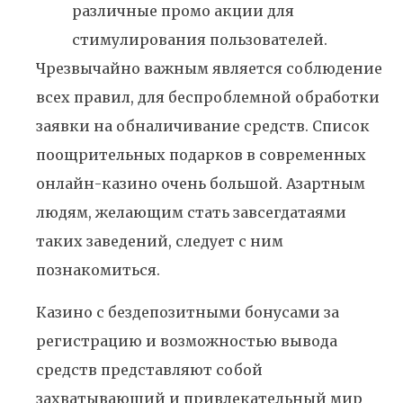
различные промо акции для
стимулирования пользователей.
Чрезвычайно важным является соблюдение
всех правил, для беспроблемной обработки
заявки на обналичивание средств. Список
поощрительных подарков в современных
онлайн-казино очень большой. Азартным
людям, желающим стать завсегдатаями
таких заведений, следует с ним
познакомиться.
Казино с бездепозитными бонусами за
регистрацию и возможностью вывода
средств представляют собой
захватывающий и привлекательный мир