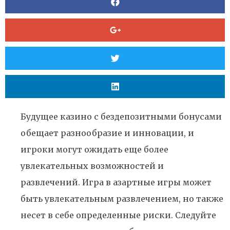
Будущее казино с бездепозитными бонусами
обещает разнообразие и инновации, и
игроки могут ожидать еще более
увлекательных возможностей и
развлечений. Игра в азартные игры может
быть увлекательным развлечением, но также
несет в себе определенные риски. Следуйте