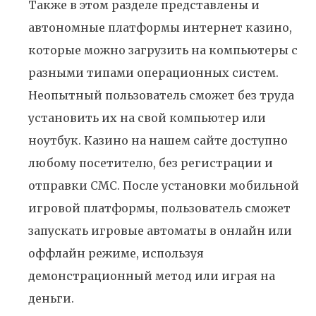
Также в этом разделе представлены и
автономные платформы интернет казино,
которые можно загрузить на компьютеры с
разными типами операционных систем.
Неопытный пользователь сможет без труда
установить их на свой компьютер или
ноутбук. Казино на нашем сайте доступно
любому посетителю, без регистрации и
отправки СМС. После установки мобильной
игровой платформы, пользователь сможет
запускать игровые автоматы в онлайн или
оффлайн режиме, используя
демонстрационный метод или играя на
деньги.