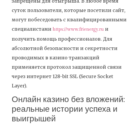
запрещены для отыгрыша. В любое время
суток пользователи, которые посетили сайт,
могут побеседовать с квалифицированными
специалистами
и
https://www.frienergy.ru
получить помощь профессионалов. Для
абсолютной безопасности и секретности
проводимых в казино транзакций
применяется протокол защищенной связи
через интернет 128-bit SSL (Secure Socket
Layer).
Онлайн казино без вложений:
реальные истории успеха и
выигрышей