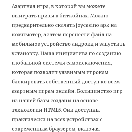
Азартная игра, в которой вы можете
выиграть призы в биткойнах. Можно
предварительно скачать joycasino apk на
компьютер, а затем перенести файл на
мобильное устройство андроид и запустить
установку. Наша инициатива по созданию
глобальной системы самоисключения,
которая позволит уязвимым игрокам
блокировать собственный доступ ко всем
азартным играм онлайн. Большинство игр
из нашей базы созданы на основе
технологии HTML5. Они доступны
практически на всех устройствах с
современным браузером, включая