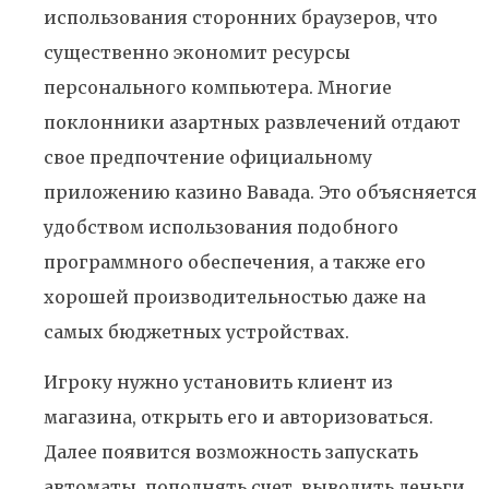
использования сторонних браузеров, что
существенно экономит ресурсы
персонального компьютера. Многие
поклонники азартных развлечений отдают
свое предпочтение официальному
приложению казино Вавада. Это объясняется
удобством использования подобного
программного обеспечения, а также его
хорошей производительностью даже на
самых бюджетных устройствах.
Игроку нужно установить клиент из
магазина, открыть его и авторизоваться.
Далее появится возможность запускать
автоматы, пополнять счет, выводить деньги