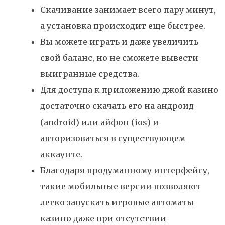
Скачивание занимает всего пару минут,
а установка происходит еще быстрее.
Вы можете играть и даже увеличить
свой баланс, но не сможете вывести
выигранные средства.
Для доступа к приложению джой казино
достаточно скачать его на андроид
(android) или айфон (ios) и
авторизоваться в существующем
аккаунте.
Благодаря продуманному интерфейсу,
такие мобильные версии позволяют
легко запускать игровые автоматы
казино даже при отсутствии