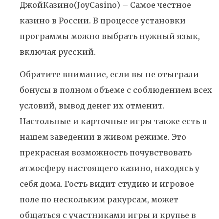
ДжойКазино(JoyCasino) – Самое честное
казино в России. В процессе установки
программы можно выбрать нужный язык,
включая русский.
Обратите внимание, если вы не отыграли
бонусы в полном объеме с соблюдением всех
условий, вывод денег их отменит.
Настольные и карточные игры также есть в
нашем заведении в живом режиме. Это
прекрасная возможность почувствовать
атмосферу настоящего казино, находясь у
себя дома. Гость видит студию и игровое
поле по нескольким ракурсам, может
общаться с участниками игры и крупье в