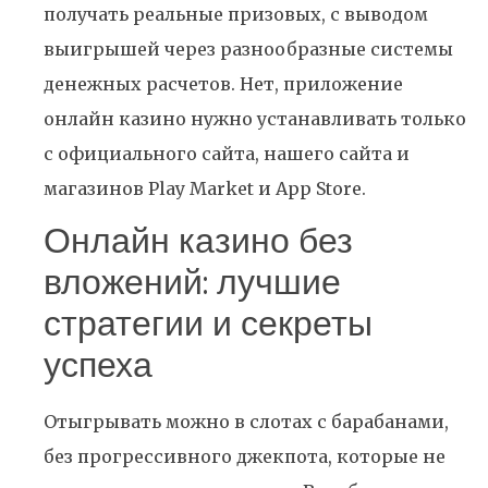
получать реальные призовых, с выводом
выигрышей через разнообразные системы
денежных расчетов. Нет, приложение
онлайн казино нужно устанавливать только
с официального сайта, нашего сайта и
магазинов Play Market и App Store.
Онлайн казино без
вложений: лучшие
стратегии и секреты
успеха
Отыгрывать можно в слотах с барабанами,
без прогрессивного джекпота, которые не