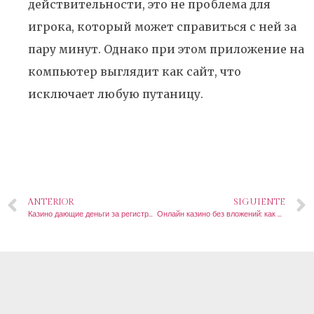
действительности, это не проблема для
игрока, который может справиться с ней за
пару минут. Однако при этом приложение на
компьютер выглядит как сайт, что
исключает любую путаницу.
ANTERIOR
SIGUIENTE
Казино дающие деньги за регистрацию с выводом – В чем подвох?
Онлайн казино без вложений: как играть и выигрывать без риска