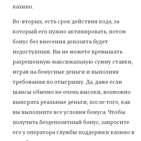
казино.
Во-вторых, есть срок действия кода, за
который его нужно активировать, потом
бонус без внесения депозита будет
недоступным. Вы не можете превышать
разрешенную максимальную сумму ставки,
играя на бонусные деньги и выполняя
требования по отыгрышу. Да, даже если
шансы обычно не очень высоки, возможно
выиграть реальные деньги, после того, как
вы выполните все условия бонуса. Чтобы
получить бездепозитный бонус, запросите
его у оператора службы поддержки казино в