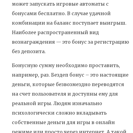
может запускать игровые автоматы с
бонусами бесплатно. В случае удачной
комбинации на баланс поступает выигрыш.
Наиболее распространенный вид
вознаграждения — это бонус за регистрацию
без депозита.
Бонусную сумму необходимо проставить,
например, раз. Бездеп бонус – это настоящие
деньги, которые безвозмездно переводятся
на счет пользователя и доступны ему для
реальной игры. Людям изначально
психологически сложно вкладывать
собственные деньги для игры в онлайн
режиме или просто через интернет. А такой