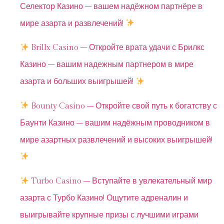
Селектор Казино – вашем надёжном партнёре в
мире азарта и развлечений!
Brillx Casino – Откройте врата удачи с Брилкс
Казино – вашим надежным партнером в мире
азарта и больших выигрышей!
Bounty Casino – Откройте свой путь к богатству с
Баунти Казино – вашим надёжным проводником в
мире азартных развлечений и высоких выигрышей!
Turbo Casino – Вступайте в увлекательный мир
азарта с Турбо Казино! Ощутите адреналин и
выигрывайте крупные призы с лучшими играми