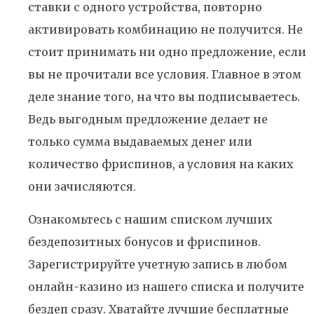
ставки с одного устройства, повторно
активировать комбинацию не получится. Не
стоит принимать ни одно предложение, если
вы не прочитали все условия. Главное в этом
деле знание того, на что вы подписываетесь.
Ведь выгодным предложение делает не
только сумма выдаваемых денег или
количество фриспинов, а условия на каких
они зачисляются.
Ознакомьтесь с нашим списком лучших
бездепозитных бонусов и фриспинов.
Зарегистрируйте учетную запись в любом
онлайн-казино из нашего списка и получите
бездеп сразу. Хватайте лучшие бесплатные