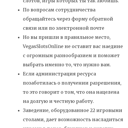
слотов, игры которых ты так любишь.
По вопросам сотрудничества
обращайтесь через форму обратной
связи или по электронной почте
Но вы пришли в правильное место,
VegasSlotsOnline не оставит вас наедине
с огромным разнообразием и поможет
выбрать именно то, что нужно вам.
Если администрация ресурса
позаботилась о получении разрешения,
то это говорит о том, что она нацелена
на долгую и честную работу.
Заведение, оборудованное 22 игровыми
столами, дает возможность насладиться