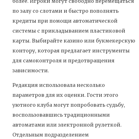
более. Игроки могут свободно перемещаться
по залу со слотами и быстро пополнять
кредиты при помощи автоматической
системы с прикладыванием пластиковой
карты. Выбирайте казино или букмекерскую
контору, которая предлагает инструменты
для самоконтроля и предотвращения
зависимости.
Редакция использовала несколько
параметров для их оценки. Гости этого
уютного клуба могут попробовать судьбу,
воспользовавшись традиционными
автоматами или электронной рулеткой.
Отдельным подразделением