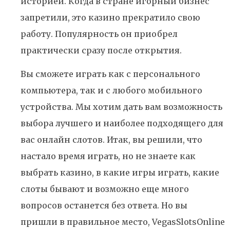
историей. Когда в стране игорный бизнес
запретили, это казино прекратило свою
работу. Популярность он приобрел
практически сразу после открытия.
Вы сможете играть как с персонального
компьютера, так и с любого мобильного
устройства. Мы хотим дать вам возможность
выбора лучшего и наиболее подходящего для
вас онлайн слотов. Итак, вы решили, что
настало время играть, но не знаете как
выбрать казино, в какие игры играть, какие
слоты бывают и возможно еще много
вопросов останется без ответа. Но вы
пришли в правильное место, VegasSlotsOnline