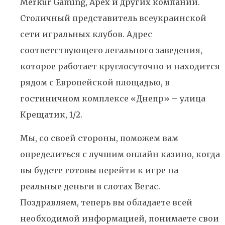
Merkur Gaming, Apex и других компаний.
Столичный представитель всеукраинской
сети игральных клубов. Адрес
соответствующего легального заведения,
которое работает круглосуточно и находится
рядом с Европейской площадью, в
гостиничном комплексе «Днепр» – улица
Крещатик, 1/2.
Мы, со своей стороны, поможем вам
определиться с лучшим онлайн казино, когда
вы будете готовы перейти к игре на
реальные деньги в слотах Вегас.
Поздравляем, теперь вы обладаете всей
необходимой информацией, понимаете свои