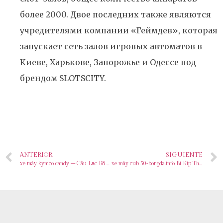
более 2000. Двое последних также являются
учредителями компании «Геймдев», которая
запускает сеть залов игровых автоматов в
Киеве, Харькове, Запорожье и Одессе под
брендом SLOTSCITY.
ANTERIOR
SIGUIENTE
xe máy kymco candy – Câu Lạc Bộ Giải Trí Hàng Đầu Thế Giới
xe máy cub 50-bongda.info Bí Kíp Thắng Lớn Trong Thế Giới Cá Cược Bóng Đá