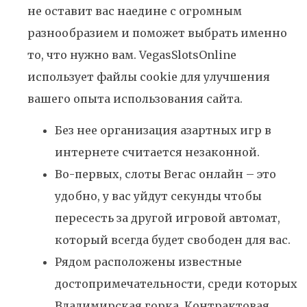
не оставит вас наедине с огромным
разнообразием и поможет выбрать именно
то, что нужно вам. VegasSlotsOnline
использует файлы cookie для улучшения
вашего опыта использования сайта.
Без нее организация азартных игр в
интернете считается незаконной.
Во-первых, слоты Вегас онлайн – это
удобно, у вас уйдут секунды чтобы
пересесть за другой игровой автомат,
который всегда будет свободен для вас.
Рядом расположены известные
достопримечательности, среди которых
Владимирская горка, Контрактовая