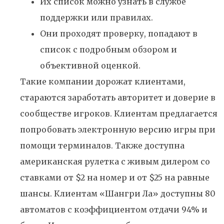
Их список можно узнать в службе
поддержки или правилах.
Они проходят проверку, попадают в
список с подробным обзором и
объективной оценкой.
Такие компании дорожат клиентами,
стараются заработать авторитет и доверие в
сообществе игроков. Клиентам предлагается
попробовать электронную версию игры при
помощи терминалов. Также доступна
американская рулетка с живым дилером со
ставками от $2 на номер и от $25 на равные
шансы. Клиентам «Шангри Ла» доступны 80
автоматов с коэффициентом отдачи 94% и