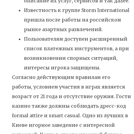
описание их услуг, сервисов и так далее.
Известность к группе Storm International
пришла после работы на российском
рынке азартных развлечений.
Пользователям доступен расширенный
список платежных инструментов, а при
возникновении спорных ситуаций,
интересы игрока защищены.
Согласно действующим правилам его
работы, условием участия в играх является
возраст от 21 года и отсутствие оружия. Гости
казино также должны соблюдать дресс-код
formal attire и smart casual. Одно из лучших в
Киеве игорное заведение с интересной