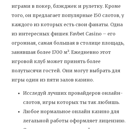
играми в покер, блэкджек и рулетку. Кроме
того, он предлагает популярные 150 слотов, у
каждого из которых есть свои фанаты. Одна
из интересных фишек Favbet Casino – его
огромная, самая большая в столице площадь,
занявшая более 1700 м². Ежедневно этот
игровой клуб может принять более
полутысячи гостей. Они могут выбрать для
игры один из пяти залов казино.
Исследуй лучших провайдеров онлайн-
слотов, игры которых ты так любишь.
Любое нормальное онлайн казино для
легальной работы оформляет лицензию.