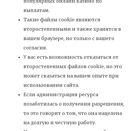
популярных онлайн казино по
выплатам.
Такие файлы cookie являются
второстепенными и также хранятся в
вашем браузере, но только с вашего
согласия.
У вас есть возможность отказаться от
второстепенных файлов cookie, но это
может сказаться на вашем опыте при
использовании сайта.
Если администрация ресурса
позаботилась о получении разрешения,
то это говорит о том, что она нацелена
на долгую и честную работу.