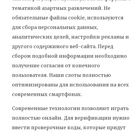
тематикой азартных развлечений. Не
обязательные файлы cookie, используются
для сбора персональных данных,
аналитических целей, настройки рекламы и
другого содержимого веб-сайта. Перед
сбором подобной информации необходимо
получение согласия от конечного
пользователя. Наши слоты полностью
оптимизированы для использования на всех
современных смартфонах.
Современные технологии позволяют играть
полностью онлайн. Для верификации нужно
ввести проверочные коды, которые придут