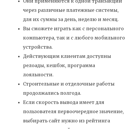
Они применяются к одной транзакции
через различные платежные системы,
для их суммы за день, неделю и месяц.
Вы сможете играть как с персонального
компьютера, так и с любого мобильного
устройства.
Действующим клиентам доступны
релоады, кешбэк, программа
лояльности.
Строительные и отделочные работы
продолжались полгода.
Если скорость вывода имеет для
пользователя первоочередное значение,
выбирать сайт нужно из рейтинга