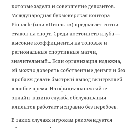
которые задели и совершение депозитов.
Международная букмекерская контора
Pinnacle (или «Пинакл») предлагает сотни
ставок на спорт. Среди достоинств клуба ―
высокие коэффициенты на топовые и
региональные спортивные матчи,
значительный… Если организация надежна,
ей можно доверять собственные деньги и без
проблем делать быстрый вывод выигрышей
в любое время. На официальном сайте
онлайн-казино служба обслуживания
клиентов работает исправно без перебоев.
В таких случаях игрокам рекомендуется