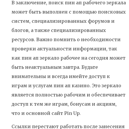
В заключение, поиск пин ап рабочего зеркала
может быть выполнен с помощью поисковых
систем, специализированных форумов и
блогов, а также специализированных
ресурсов. Важно помнить о необходимости
проверки актуальности информации, так
как пин ап зеркало рабочее на сегодня может
быть неактуальным завтра. Будьте
внимательны и всегда имейте доступ к
играм и услугам пин ап казино. Это зеркало
является полностью рабочим и обеспечивает
доступ к тем же играм, бонусам и акциям,
что и основной сайт Pin Up.
Ссылки перестают работать после занесения