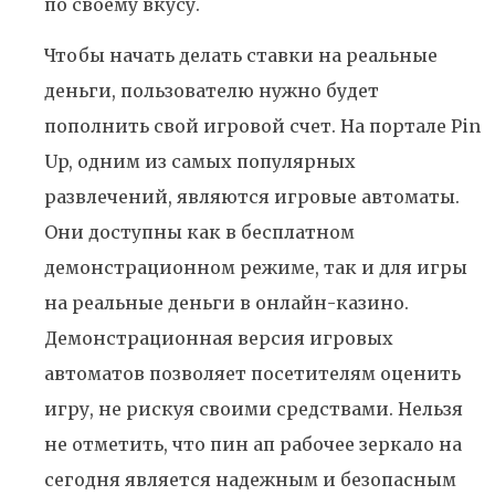
по своему вкусу.
Чтобы начать делать ставки на реальные
деньги, пользователю нужно будет
пополнить свой игровой счет. На портале Pin
Up, одним из самых популярных
развлечений, являются игровые автоматы.
Они доступны как в бесплатном
демонстрационном режиме, так и для игры
на реальные деньги в онлайн-казино.
Демонстрационная версия игровых
автоматов позволяет посетителям оценить
игру, не рискуя своими средствами. Нельзя
не отметить, что пин ап рабочее зеркало на
сегодня является надежным и безопасным