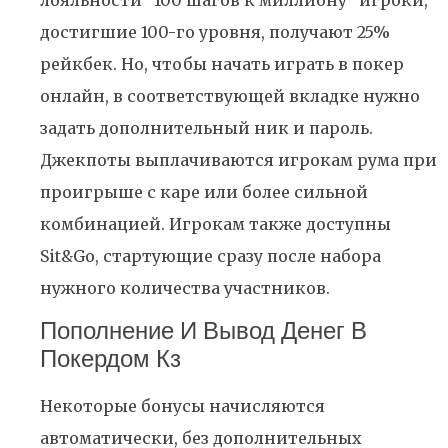
достигшие 100-го уровня, получают 25%
рейкбек. Но, чтобы начать играть в покер
онлайн, в соответствующей вкладке нужно
задать дополнительный ник и пароль.
Джекпоты выплачиваются игрокам рума при
проигрыше с каре или более сильной
комбинацией. Игрокам также доступны
Sit&Go, стартующие сразу после набора
нужного количества участников.
Пополнение И Вывод Денег В
Покердом Кз
Некоторые бонусы начисляются
автоматически, без дополнительных