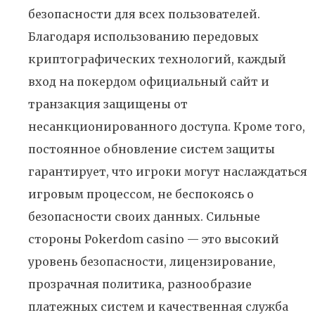
безопасности для всех пользователей.
Благодаря использованию передовых
криптографических технологий, каждый
вход на покердом официальный сайт и
транзакция защищены от
несанкционированного доступа. Кроме того,
постоянное обновление систем защиты
гарантирует, что игроки могут наслаждаться
игровым процессом, не беспокоясь о
безопасности своих данных. Сильные
стороны Pokerdom casino — это высокий
уровень безопасности, лицензирование,
прозрачная политика, разнообразие
платежных систем и качественная служба