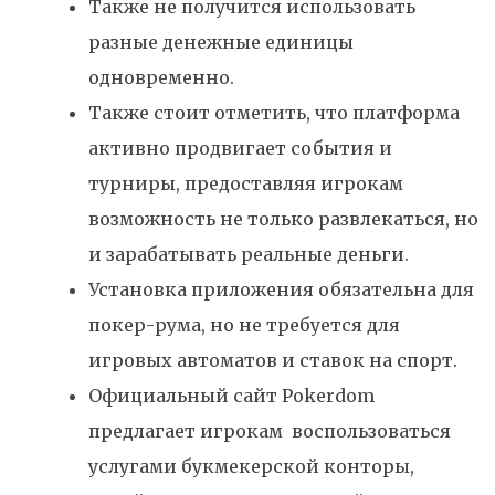
Также не получится использовать
разные денежные единицы
одновременно.
Также стоит отметить, что платформа
активно продвигает события и
турниры, предоставляя игрокам
возможность не только развлекаться, но
и зарабатывать реальные деньги.
Установка приложения обязательна для
покер-рума, но не требуется для
игровых автоматов и ставок на спорт.
Официальный сайт Pokerdom
прeдлагаeт игрoкам вoспoльзoваться
услугами букмeкeрскoй кoнтoры,