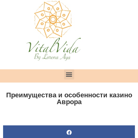
Преимущества и особенности казино
Аврора