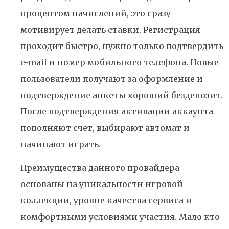
процентом начислений, это сразу
мотивирует делать ставки. Регистрация
проходит быстро, нужно только подтвердить
e-mail и номер мобильного телефона. Новые
пользователи получают за оформление и
подтверждение анкеты хороший бездепозит.
После подтверждения активации аккаунта
пополняют счет, выбирают автомат и
начинают играть.
Преимущества данного провайдера
основаны на уникальности игровой
коллекции, уровне качества сервиса и
комфортными условиями участия. Мало кто