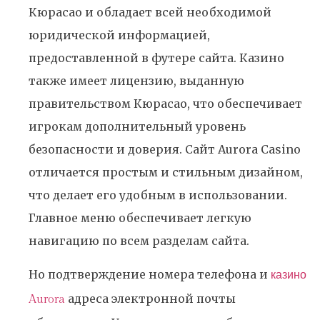
Кюрасао и обладает всей необходимой
юридической информацией,
предоставленной в футере сайта. Казино
также имеет лицензию, выданную
правительством Кюрасао, что обеспечивает
игрокам дополнительный уровень
безопасности и доверия. Сайт Aurora Casino
отличается простым и стильным дизайном,
что делает его удобным в использовании.
Главное меню обеспечивает легкую
навигацию по всем разделам сайта.
Но подтверждение номера телефона и
казино
адреса электронной почты
Aurora