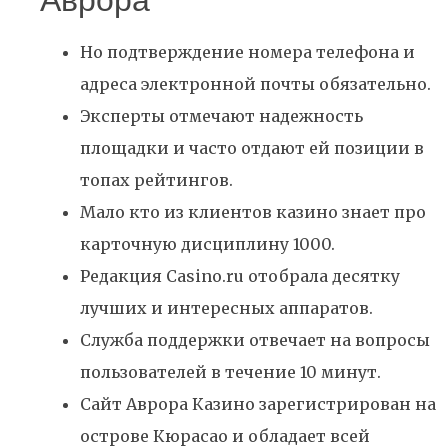
Аврора
Но подтверждение номера телефона и
адреса электронной почты обязательно.
Эксперты отмечают надежность
площадки и часто отдают ей позиции в
топах рейтингов.
Мало кто из клиентов казино знает про
карточную дисциплину 1000.
Редакция Casino.ru отобрала десятку
лучших и интересных аппаратов.
Служба поддержки отвечает на вопросы
пользователей в течение 10 минут.
Сайт Аврора Казино зарегистрирован на
острове Кюрасао и обладает всей