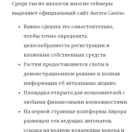
Среди тысяч аналогов многие геймеры
выделяют официальный сайт Aurora Casino.
Важно сделать это самостоятельно,
чтобы точно определить
целесообразность регистрации и
вложения собственных средств.
Гостям предоставляются слоты в
демонстрационном режиме и полная
информация об актуальных акциях.
Площадка открыта для пользователей с
любыми финансовыми возможностями.
На первой странице платформы Аврора
размещен топ ведущих автоматов,
ссылка на полную коллекцию покера и