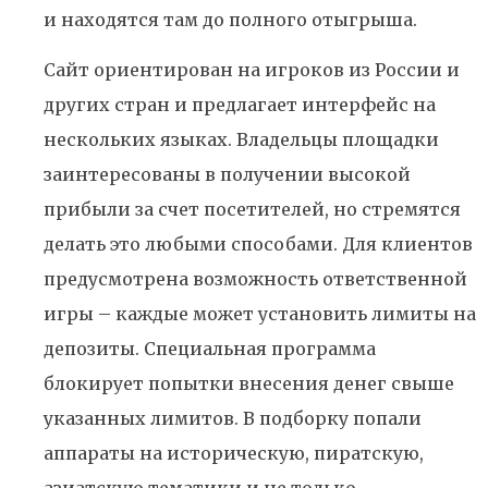
и находятся там до полного отыгрыша.
Сайт ориентирован на игроков из России и
других стран и предлагает интерфейс на
нескольких языках. Владельцы площадки
заинтересованы в получении высокой
прибыли за счет посетителей, но стремятся
делать это любыми способами. Для клиентов
предусмотрена возможность ответственной
игры – каждые может установить лимиты на
депозиты. Специальная программа
блокирует попытки внесения денег свыше
указанных лимитов. В подборку попали
аппараты на историческую, пиратскую,