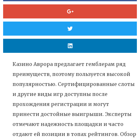
Казино Аврора предлагает гемблерам ряд
преимуществ, поэтому пользуется высокой
популярностью. Сертифицированные слоты
и другие виды игр доступны после
прохождения регистрации и могут
принести достойные выигрыши. Эксперты
отмечают надежность площадки и часто
отдают ей позиции в топах рейтингов. Обзор