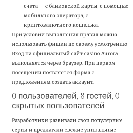
счета — с банковской карты, с помощью
мобильного оператора, с
криптовалютного кошелька.
При условии выполнения правил можно
использовать фишки по своему усмотрению.
Вход на официальный сайт casino Aurora
выполняется через браузер. При первом
посещении появляется форма с
предложением создать аккаунт.
0 пользователей, 8 гостей, 0
скрытых пользователей
Разработчики развивали свои популярные
серии и предлагали свежие уникальные