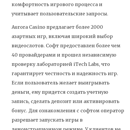
комфортность игрового процесса и
учитывает пользовательские запросы.
Aurora Casino предлагает более 2000
азартных игр, включая широкий выбор
видеослотов. Софт предоставлен более чем
40 провайдерами и прошел независимую
проверку лабораторией iTech Labs, что
гарантирует честность и надежность игр.
Если пользователь желает выигрывать
деньги, ему придется создать учетную
запись, сделать депозит или активировать
бонус. Для ознакомления с софтом оператор
разрешает запускать игры в
демонстрационном режиме. У клиентов не