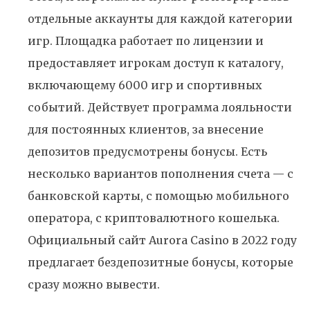
отдельные аккаунты для каждой категории
игр. Площадка работает по лицензии и
предоставляет игрокам доступ к каталогу,
включающему 6000 игр и спортивных
событий. Действует программа лояльности
для постоянных клиентов, за внесение
депозитов предусмотрены бонусы. Есть
несколько вариантов пополнения счета — с
банковской карты, с помощью мобильного
оператора, с криптовалютного кошелька.
Официальный сайт Aurora Casino в 2022 году
предлагает бездепозитные бонусы, которые
сразу можно вывести.