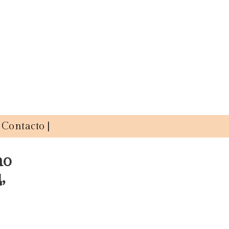
Contacto |
no
,