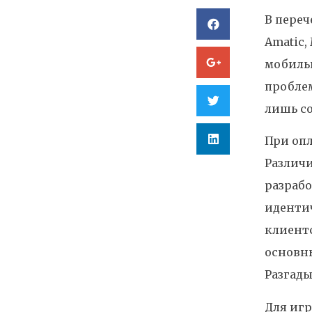
В переч
Amatic
мобильн
проблем
лишь со
При опл
Различи
разраб
идентич
клиент
основны
Разгады
Для игр