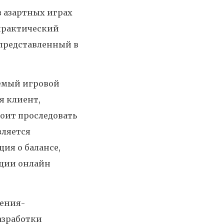
в азартных играх
 практический
 представленный в
аемый игровой
я клиент,
тоит проследовать
вляется
ия о балансе,
ации онлайн
жения-
азработки