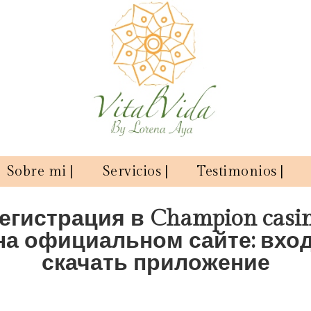
Sobre mi |
Servicios |
Testimonios |
егистрация в Champion casi
на официальном сайте: вход
скачать приложение