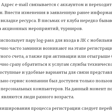
 Адрес e-mail связывается с аккаунтом и переходит
н. Внести изменения в заявленную ранее информ
вкладке ресурса. В письмах от клуба нередко быва
а акционных мероприятий, турниров.
использует пару log-pass для входа в ЛК с мобильни
чно часто заминки возникают на этапе регистрац
ного счета, а также при активации или отыгрыше 
чно сразу обратиться к услугам службы техническ
оступные и удобные варианты для связи представ
ьно сервис компании был доступен только пользов
е персональных компьютеров. На данный момент п
 являются люди разного возраста.
иширования процесса регистрации следует перейт