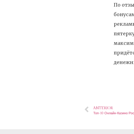
По отз
бонуса
рекламн
пятерку
максима
придётс
денежн
ANTERIOR
Топ-10 Онлайн-Казино Рос