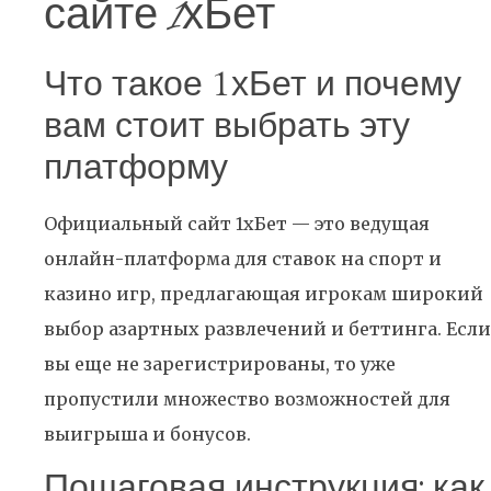
сайте 1хБет
Что такое 1хБет и почему
вам стоит выбрать эту
платформу
Официальный сайт 1хБет — это ведущая
онлайн-платформа для ставок на спорт и
казино игр, предлагающая игрокам широкий
выбор азартных развлечений и беттинга. Если
вы еще не зарегистрированы, то уже
пропустили множество возможностей для
выигрыша и бонусов.
Пошаговая инструкция: как