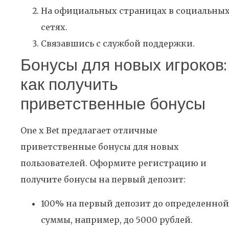
На официальных страницах в социальны
сетях.
Связавшись с службой поддержки.
Бонусы для новых игроков:
как получить
приветственные бонусы
One x Bet предлагает отличные
приветственные бонусы для новых
пользователей. Оформите регистрацию и
получите бонусы на первый депозит:
100% на первый депозит до определенной
суммы, например, до 5000 рублей.