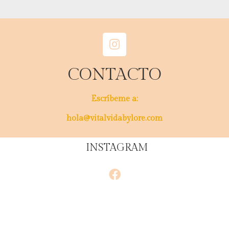
CONTACTO
Escríbeme a:
hola@vitalvidabylore.com
INSTAGRAM