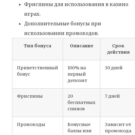
Фриспины для использования в казино
играх.
Дополнительные бонусы при
использовании промокодов.
Тип бонуса
Описание
Срок
действия
Приветственный
100% на
30 дней
бонус
первый
депозит
Фриспины
20
7 дней
бесплатных
спинов
Промокоды
Бонусные
Зависит от
баллы или
промокода