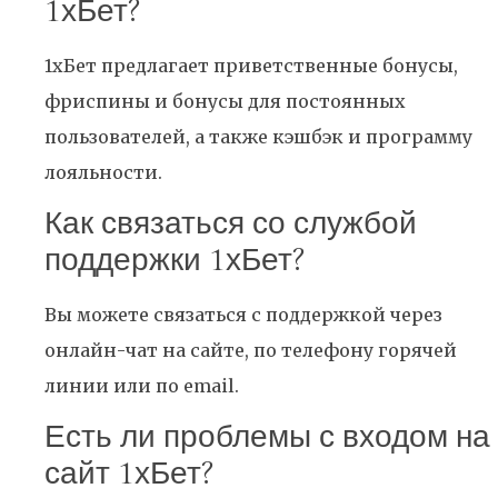
1хБет?
1хБет предлагает приветственные бонусы,
фриспины и бонусы для постоянных
пользователей, а также кэшбэк и программу
лояльности.
Как связаться со службой
поддержки 1хБет?
Вы можете связаться с поддержкой через
онлайн-чат на сайте, по телефону горячей
линии или по email.
Есть ли проблемы с входом на
сайт 1хБет?