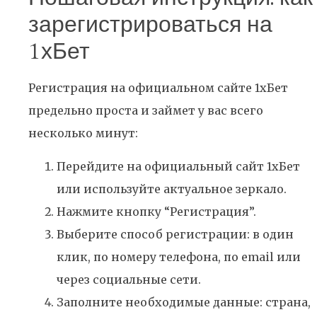
зарегистрироваться на
1хБет
Регистрация на официальном сайте 1хБет
предельно проста и займет у вас всего
несколько минут:
Перейдите на официальный сайт 1хБет
или используйте актуальное зеркало.
Нажмите кнопку “Регистрация”.
Выберите способ регистрации: в один
клик, по номеру телефона, по email или
через социальные сети.
Заполните необходимые данные: страна,