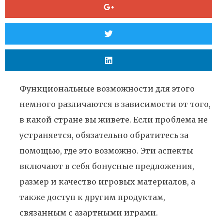
Функциональные возможности для этого
немного различаются в зависимости от того,
в какой стране вы живете. Если проблема не
устраняется, обязательно обратитесь за
помощью, где это возможно. Эти аспекты
включают в себя бонусные предложения,
размер и качество игровых материалов, а
также доступ к другим продуктам,
связанным с азартными играми.