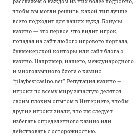
расскажем о каждом из них более подробно,
чтобы вы могли решить, какой тип лучше
всего подходит для ваших нужд. Бонусы
казино — это первое, что видит игрок,
попадая на сайт любого игрового портала,
букмекерской конторы или сайт блога о
казино. Например, нашего, международного
и многоязычного блога о казино
“playbestcasino.net”. Репутация казино –
игроки по всему миру зачастую делятся
своим плохим опытом в Интернете, чтобы
другие игроки знали, что им следует
избегать определенного казино или
действовать с осторожностью.