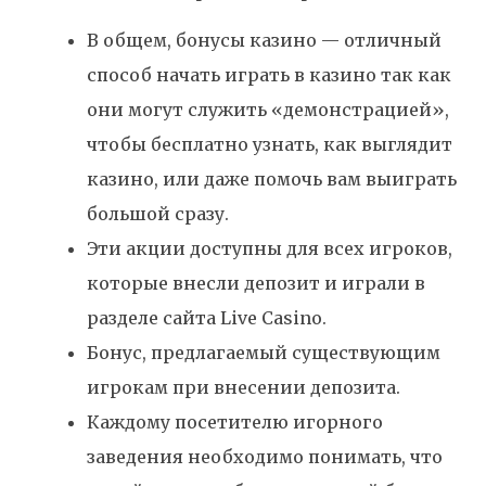
В общем, бонусы казино — отличный
способ начать играть в казино так как
они могут служить «демонстрацией»,
чтобы бесплатно узнать, как выглядит
казино, или даже помочь вам выиграть
большой сразу.
Эти акции доступны для всех игроков,
которые внесли депозит и играли в
разделе сайта Live Casino.
Бонус, предлагаемый существующим
игрокам при внесении депозита.
Каждому посетителю игорного
заведения необходимо понимать, что