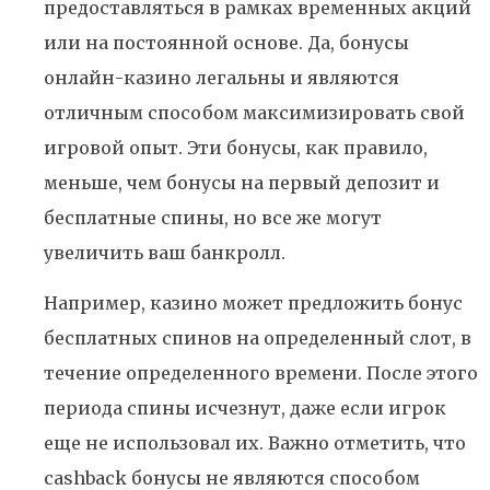
предоставляться в рамках временных акций
или на постоянной основе. Да, бонусы
онлайн-казино легальны и являются
отличным способом максимизировать свой
игровой опыт. Эти бонусы, как правило,
меньше, чем бонусы на первый депозит и
бесплатные спины, но все же могут
увеличить ваш банкролл.
Например, казино может предложить бонус
бесплатных спинов на определенный слот, в
течение определенного времени. После этого
периода спины исчезнут, даже если игрок
еще не использовал их. Важно отметить, что
cashback бонусы не являются способом