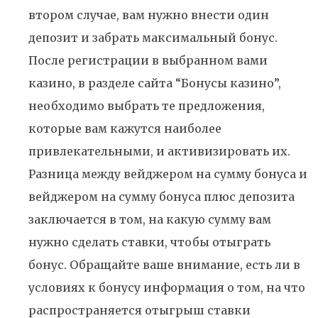
втором случае, вам нужно внести один
депозит и забрать максимальный бонус.
После регистрации в выбранном вами
казино, в разделе сайта “Бонусы казино”,
необходимо выбрать те предложения,
которые вам кажутся наиболее
привлекательными, и активизировать их.
Разница между вейджером на сумму бонуса и
вейджером на сумму бонуса плюс депозита
заключается в том, на какую сумму вам
нужно сделать ставки, чтобы отыграть
бонус. Обращайте ваше внимание, есть ли в
условиях к бонусу информация о том, на что
распространяется отыгрыш ставки