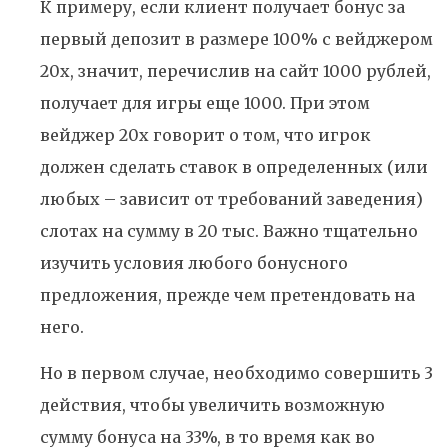
К примеру, если клиент получает бонус за
первый депозит в размере 100% с вейджером
20х, значит, перечислив на сайт 1000 рублей,
получает для игры еще 1000. При этом
вейджер 20х говорит о том, что игрок
должен сделать ставок в определенных (или
любых – зависит от требований заведения)
слотах на сумму в 20 тыс. Важно тщательно
изучить условия любого бонусного
предложения, прежде чем претендовать на
него.
Но в первом случае, необходимо совершить 3
действия, чтобы увеличить возможную
сумму бонуса на 33%, в то время как во