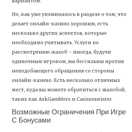
вариантом.
Но, как уже упоминалось в разделе о том, что
делает онлайн-казино хорошим, есть
несколько других аспектов, которые
необходимо учитывать. Услуги по
рассмотрению жалоб – иногда, будучи
одиночным игроком, вы бессильны против
неподобающего обращения со стороны
онлайн-казино. Есть несколько отличных
мест, куда вы можете обратиться с жалобой,
таких как AskGamblers и Casinomeister.
Возможные Ограничения При Игре
С Бонусами