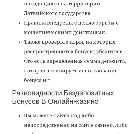
находящихся на территории
Латвийского государства.
Правила внедрены с целью борьбы с
мошенническими действиями.
Также проверьте игры, на которые
распространяются бонусы, убедитесь,
что есть определенная сумма депозита,
которая активирует использование
бонуса и т.
Разновидности Бездепозитных
Бонусов В Онлайн-казино
Вы можете найти код либо
непосредственно на сайте казино, либо