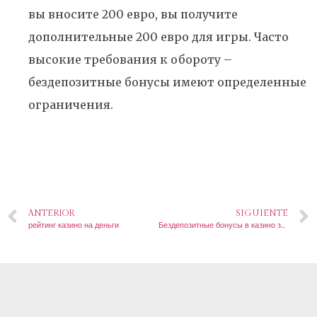
вы вносите 200 евро, вы получите
дополнительные 200 евро для игры. Часто
высокие требования к обороту –
бездепозитные бонусы имеют определенные
ограничения.
ANTERIOR
SIGUIENTE
рейтинг казино на деньги
Бездепозитные бонусы в казино за регистрацию в 2024 с выводом