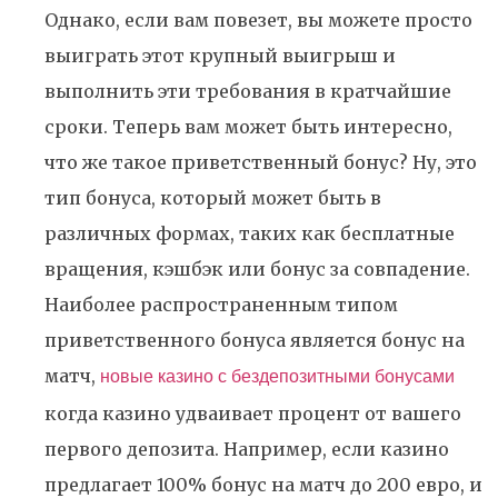
Однако, если вам повезет, вы можете просто
выиграть этот крупный выигрыш и
выполнить эти требования в кратчайшие
сроки. Теперь вам может быть интересно,
что же такое приветственный бонус? Ну, это
тип бонуса, который может быть в
различных формах, таких как бесплатные
вращения, кэшбэк или бонус за совпадение.
Наиболее распространенным типом
приветственного бонуса является бонус на
матч,
новые казино с бездепозитными бонусами
когда казино удваивает процент от вашего
первого депозита. Например, если казино
предлагает 100% бонус на матч до 200 евро, и