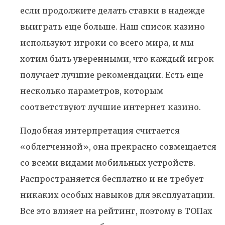
если продолжите делать ставки в надежде
выиграть еще больше. Наш список казино
используют игроки со всего мира, и мы
хотим быть уверенными, что каждый игрок
получает лучшие рекомендации. Есть еще
несколько параметров, которым
соответствуют лучшие интернет казино.
Подобная интерпретация считается
«облегченной», она прекрасно совмещается
со всеми видами мобильных устройств.
Распространяется бесплатно и не требует
никаких особых навыков для эксплуатации.
Все это влияет на рейтинг, поэтому в ТОПах