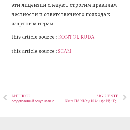
эти лицензии следуют строгим правилам
честности и ответственного подхода к
азартным играм.
this article source :
KONTOL KUDA
this article source :
SCAM
ANTERIOR
SIGUIENTE
бездепозитный бонус казино
Khám Phá Những Bí Ẩn Đặc Biệt Tại https__hitclubct.com_ – Địa Chỉ Đặc Biệt Cho Những Trải Nghiệm Thú Vị