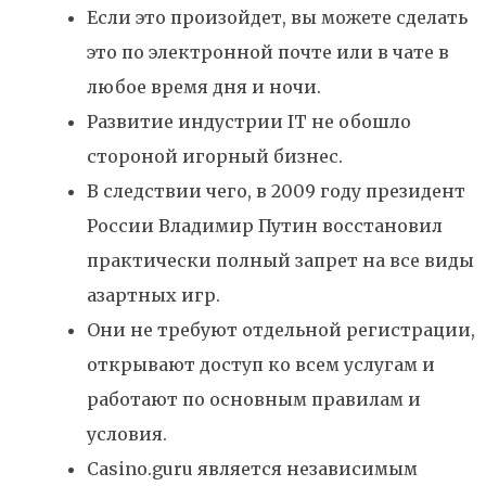
Если это произойдет, вы можете сделать
это по электронной почте или в чате в
любое время дня и ночи.
Развитие индустрии IT не обошло
стороной игорный бизнес.
В следствии чего, в 2009 году президент
России Владимир Путин восстановил
практически полный запрет на все виды
азартных игр.
Они не требуют отдельной регистрации,
открывают доступ ко всем услугам и
работают по основным правилам и
условия.
Casino.guru является независимым