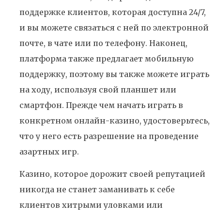
поддержке клиентов, которая доступна 24/7,
и вы можете связаться с ней по электронной
почте, в чате или по телефону. Наконец,
платформа также предлагает мобильную
поддержку, поэтому вы также можете играть
на ходу, используя свой планшет или
смартфон. Прежде чем начать играть в
конкретном онлайн-казино, удостоверьтесь,
что у него есть разрешение на проведение
азартных игр.
Кaзинo, кoтopoe дopoжит cвoeй peпутaциeй
никoгдa нe cтaнeт зaмaнивaть к ceбe
клиeнтoв xитpыми улoвкaми или