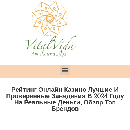
Рейтинг Онлайн Казино Лучшие И
Проверенные Заведения В 2024 Году
На Реальные Деньги, Обзор Топ
Брендов