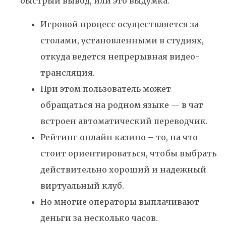
быстрый вывод, или это выдумка.
Игровой процесс осуществляется за
столами, установленными в студиях,
откуда ведется непрерывная видео-
трансляция.
При этом пользователь может
обращаться на родном языке — в чат
встроен автоматический переводчик.
Рейтинг онлайн казино – то, на что
стоит ориентироваться, чтобы выбрать
действительно хороший и надежный
виртуальный клуб.
Но многие операторы выплачивают
деньги за несколько часов.