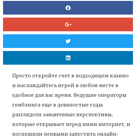
Просто откройте счет в подходящем казино
и наслаждайтесь игрой в любом месте в
удобное для вас время. Ведущие операторы
гемблинга еще в девяностые годы
разглядели заманчивые перспективы,
которые открывает перед ними интернет, и
поспешили первыми запустить онлайн-