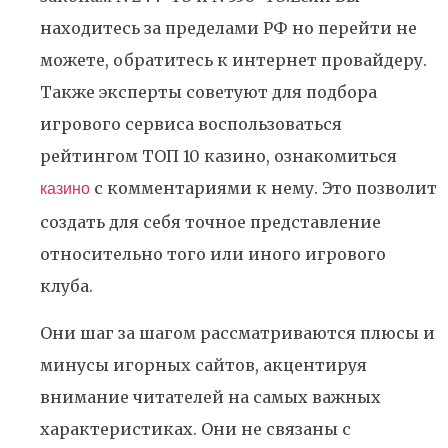
находитесь за пределами РФ но перейти не
можете, обратитесь к интернет провайдеру.
Также эксперты советуют для подбора
игрового сервиса воспользоваться
рейтингом ТОП 10 казино, ознакомиться
с комментариями к нему. Это позволит
казино
создать для себя точное представление
относительно того или иного игрового
клуба.
Они шаг за шагом рассматриваются плюсы и
минусы игорных сайтов, акцентируя
внимание читателей на самых важных
характеристиках. Они не связаны с