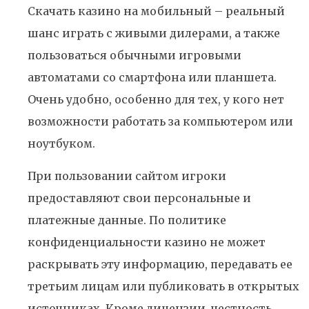
Скачать казино на мобильный – реальный
шанс играть с живыми дилерами, а также
пользоваться обычными игровыми
автоматами со смартфона или планшета.
Очень удобно, особенно для тех, у кого нет
возможности работать за компьютером или
ноутбуком.
При пользовании сайтом игроки
предоставляют свои персональные и
платежные данные. По политике
конфиденциальности казино не может
раскрывать эту информацию, передавать ее
третьим лицам или публиковать в открытых
источниках. Кроме лицензии, честность