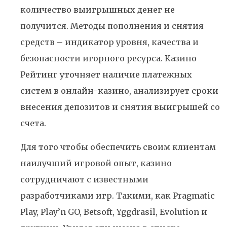
количество выигрышных денег не
получится. Методы пополнения и снятия
средств – индикатор уровня, качества и
безопасности игорного ресурса. Казино
Рейтинг уточняет наличие платежных
систем в онлайн-казино, анализирует сроки
внесения депозитов и снятия выигрышей со
счета.
Для того чтобы обеспечить своим клиентам
наилучший игровой опыт, казино
сотрудничают с известными
разработчиками игр. Такими, как Pragmatic
Play, Play’n GO, Betsoft, Yggdrasil, Evolution и