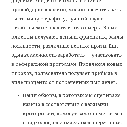
другими. Увидев эти имена в списке
провайдеров в казино, можно рассчитывать
на отличную графику, лучший звук и
незабываемые впечатления от игры. В них
клиенты получают деньги, фриспины, баллы
лояльности, различные ценные призы. Еще
одна возможность заработать — участвовать
в реферальной программе. Привлекая новых
игроков, пользователь получает прибыль в
виде процента от потраченных ими денег.
Наши обзоры, в которых мы оцениваем
казино в соответствии с важными
критериями, помогут вам определиться
с подходящим и надежным оператором.