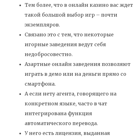
Тем более, что в онлайн казино вас ждет
такой большой выбор игр – почти
экземпляров.
Связано это с тем, что некоторые
игорные заведения ведут себя
недобросовестно.
Азартные онлайн заведения позволяют
играть в демо или на деньги прямо со
смартфона.
А если нету агента, говорящего на
конкретном языке, часто в чат
интегрирована функция
автоматического перевода.
У него есть лицензия, выданная