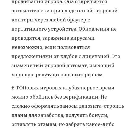
проживания игрока. Она открывается
автоматически при входе на сайт игровой
конторы через любой браузер с
портативного устройства. Обновления не
проводятся, заражение вирусами
невозможно, если пользоваться
предложениями от клубов с лицензией. Это
знаменитый игровой автомат, имеющий
хорошую репутацию по выигрышам.
В ТОПовых игровых клубах первое время
можно обойтись без верификации. Не
сложно оформлять заносы депозита, строить
планы для заработка, получать бонусы,
оставлять отзывы, но забрать какое-либо