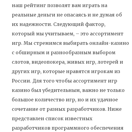
наш рейтинг позволят вам играть на
реальные деньги не опасаясь и не думая об
их надежности. Следующий фактор,
который мы учитываем, – это ассортимент
игр. Мы стремимся выбирать онлайн-казино
с обширным и разнообразным выбором
слотов, видеопокера, живых игр, лотерей и
других игр, которые нравятся игрокам из
России. Для того чтобы ассортимент игр
казино был убедительным, важно не только
большое количество игр, но и их удачное
сочетание от разных разработчиков. Ниже
представлен список известных
разработчиков программного обеспечения