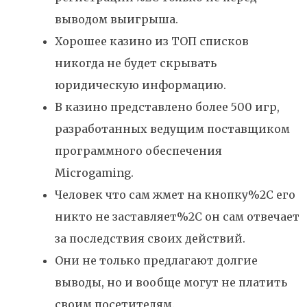
выводом выигрыша.
Хорошее казино из ТОП списков
никогда не будет скрывать
юридическую информацию.
В казино представлено более 500 игр,
разработанных ведущим поставщиком
программного обеспечения
Microgaming.
Человек что сам жмет на кнопку%2C его
никто не заставляет%2C он сам отвечает
за последствия своих действий.
Они не только предлагают долгие
выводы, но и вообще могут не платить
своим посетителям.