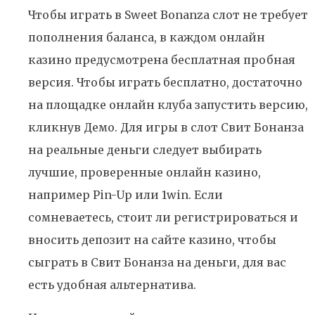
Чтобы играть в Sweet Bonanza слот не требует
пополнения баланса, в каждом онлайн
казино предусмотрена бесплатная пробная
версия. Чтобы играть бесплатно, достаточно
на площадке онлайн клуба запустить версию,
кликнув Демо. Для игры в слот Свит Бонанза
на реальные деньги следует выбирать
лучшие, проверенные онлайн казино,
например Pin-Up или 1win. Если
сомневаетесь, стоит ли регистрироваться и
вносить депозит на сайте казино, чтобы
сыграть в Свит Бонанза на деньги, для вас
есть удобная альтернатива.