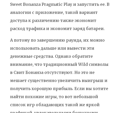
Sweet Bonanza Pragmatic Play и запустить ее. В
аналогии с приложение, такой вариант
доступа к различению также экономит
расход трафика и экономит заряд батареи.
А потому по завершению раунда, их можно
использовать дальше или вывести эти
денежные средства. Однако обратите
внимание, что традиционный Wild символы
в Свит Бонанза отсутствуют. Но это не
мешает существенно увеличить выигрыш и
получить хорошую прибыль. Если вы хотите
найти похожие игры, то вот небольшой
список игр обладающих такой же яркой
графикой, увлекательными бонусными