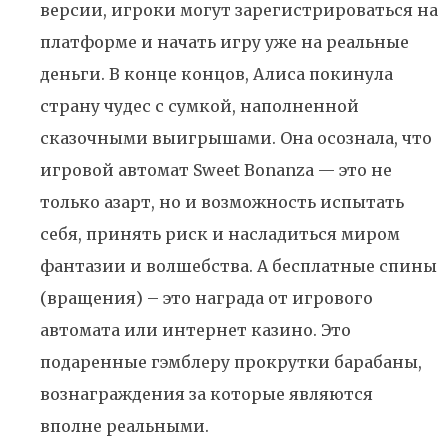
версии, игроки могут зарегистрироваться на
платформе и начать игру уже на реальные
деньги. В конце концов, Алиса покинула
страну чудес с сумкой, наполненной
сказочными выигрышами. Она осознала, что
игровой автомат Sweet Bonanza — это не
только азарт, но и возможность испытать
себя, принять риск и насладиться миром
фантазии и волшебства. А бесплатные спины
(вращения) – это награда от игрового
автомата или интернет казино. Это
подаренные гэмблеру прокрутки барабаны,
вознаграждения за которые являются
вполне реальными.