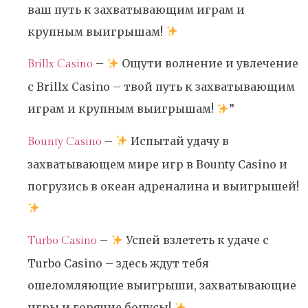
ваш путь к захватывающим играм и
крупным выигрышам!
–
Ощути волнение и увлечение
Brillx Casino
с Brillx Casino – твой путь к захватывающим
играм и крупным выигрышам!
”
–
Испытай удачу в
Bounty Casino
захватывающем мире игр в Bounty Casino и
погрузись в океан адреналина и выигрышей!
–
Успей взлететь к удаче с
Turbo Casino
Turbo Casino – здесь ждут тебя
ошеломляющие выигрыши, захватывающие
игры и горячие бонусы!