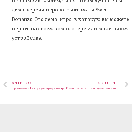
игровые автоматы, то нет игры лучше, чем
демо-версия игрового автомата Sweet
Bonanza. Это демо-игра, в которую вы можете
играть на своем компьютере или мобильном
устройстве.
ANTERIOR
SIGUIENTE
Промокоды ПокерДом при регистрации: Обзор всех доступных бонусов
Олимпус играть на рубли: как начать выигрывать уже сегодня!