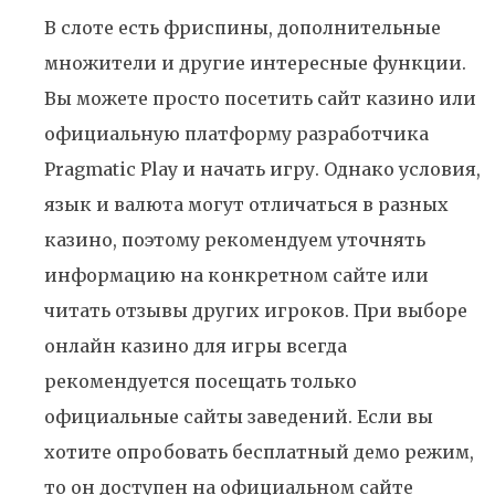
В слоте есть фриспины, дополнительные
множители и другие интересные функции.
Вы можете просто посетить сайт казино или
официальную платформу разработчика
Pragmatic Play и начать игру. Однако условия,
язык и валюта могут отличаться в разных
казино, поэтому рекомендуем уточнять
информацию на конкретном сайте или
читать отзывы других игроков. При выборе
онлайн казино для игры всегда
рекомендуется посещать только
официальные сайты заведений. Если вы
хотите опробовать бесплатный демо режим,
то он доступен на официальном сайте