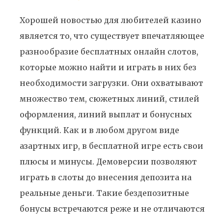
Хорошей новостью для любителей казино
является то, что существует впечатляющее
разнообразие бесплатных онлайн слотов,
которые можно найти и играть в них без
необходимости загрузки. Они охватывают
множество тем, сюжетных линий, стилей
оформления, линий выплат и бонусных
функций. Как и в любом другом виде
азартных игр, в бесплатной игре есть свои
плюсы и минусы. Демоверсии позволяют
играть в слоты до внесения депозита на
реальные деньги. Такие бездепозитные
бонусы встречаются реже и не отличаются