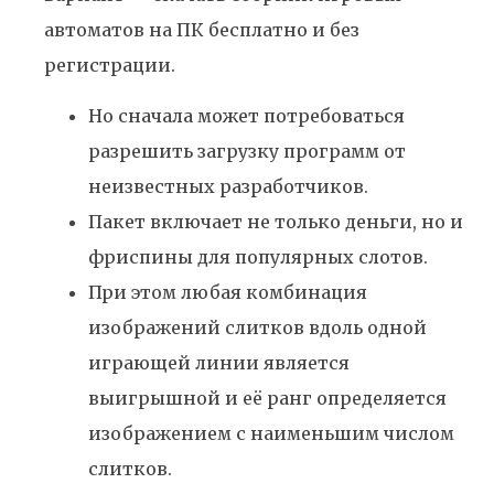
автоматов на ПК бесплатно и без
регистрации.
Но сначала может потребоваться
разрешить загрузку программ от
неизвестных разработчиков.
Пакет включает не только деньги, но и
фриспины для популярных слотов.
При этом любая комбинация
изображений слитков вдоль одной
играющей линии является
выигрышной и её ранг определяется
изображением с наименьшим числом
слитков.