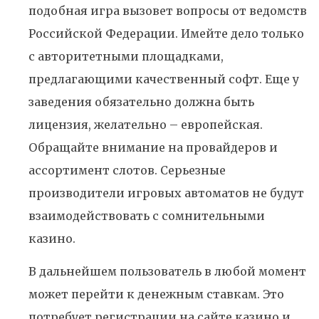
подобная игра вызовет вопросы от ведомств
Российской Федерации. Имейте дело только
с авторитетными площадками,
предлагающими качественный софт. Еще у
заведения обязательно должна быть
лицензия, желательно – европейская.
Обращайте внимание на провайдеров и
ассортимент слотов. Серьезные
производители игровых автоматов не будут
взаимодействовать с сомнительными
казино.
В дальнейшем пользователь в любой момент
может перейти к денежным ставкам. Это
потребует регистрации на сайте казино и