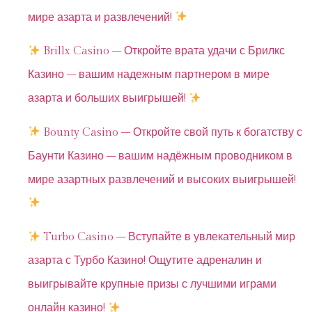
мире азарта и развлечений!
Brillx Casino – Откройте врата удачи с Брилкс
Казино – вашим надежным партнером в мире
азарта и больших выигрышей!
Bounty Casino – Откройте свой путь к богатству с
Баунти Казино – вашим надёжным проводником в
мире азартных развлечений и высоких выигрышей!
Turbo Casino – Вступайте в увлекательный мир
азарта с Турбо Казино! Ощутите адреналин и
выигрывайте крупные призы с лучшими играми
онлайн казино!