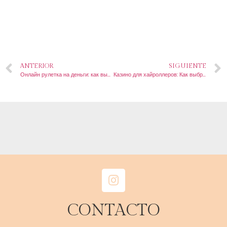
ANTERIOR
SIGUIENTE
Онлайн рулетка на деньги: как выбрать надежное казино
Казино для хайроллеров: Как выбрать казино для высоких ставок
CONTACTO