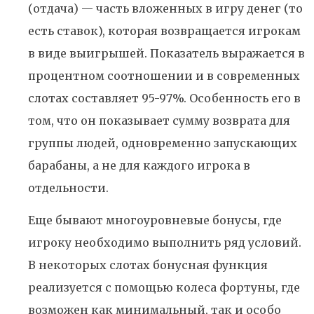
(отдача) — часть вложенных в игру денег (то
есть ставок), которая возвращается игрокам
в виде выигрышей. Показатель выражается в
процентном соотношении и в современных
слотах составляет 95-97%. Особенность его в
том, что он показывает сумму возврата для
группы людей, одновременно запускающих
барабаны, а не для каждого игрока в
отдельности.
Еще бывают многоуровневые бонусы, где
игроку необходимо выполнить ряд условий.
В некоторых слотах бонусная функция
реализуется с помощью колеса фортуны, где
возможен как минимальный, так и особо