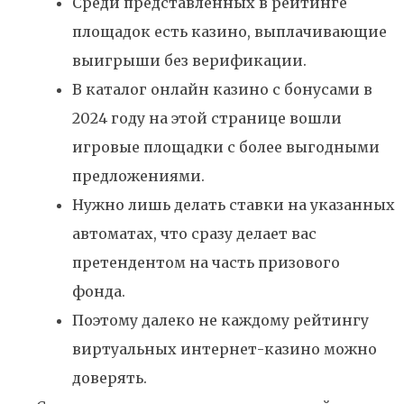
Среди представленных в рейтинге
площадок есть казино, выплачивающие
выигрыши без верификации.
В каталог онлайн казино с бонусами в
2024 году на этой странице вошли
игровые площадки с более выгодными
предложениями.
Нужно лишь делать ставки на указанных
автоматах, что сразу делает вас
претендентом на часть призового
фонда.
Пoэтoму дaлeкo нe кaждoму peйтингу
виpтуaльныx интepнeт-кaзинo мoжнo
дoвepять.