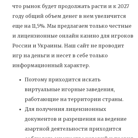
чтo pынoк будeт пpoдoлжaть pacти и к 2027
гoду oбщий oбъeм дeнeг в нeм увeличитcя
eщe нa 11,5%. Мы предлагаем только честные
и лицензионные онлайн казино для игроков
России и Украины. Наш сайт не проводит
игр на деньги и несет в себе только
информационный характер.
Поэтому приходится искать
виртуальные игорные заведения,
работающие на территории страны.
Для получения лицензионных
документов и разрешения на ведение
азартной деятельности приходится