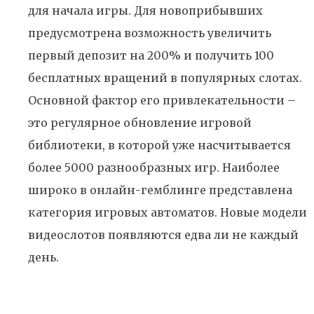
для начала игры. Для новоприбывших
предусмотрена возможность увеличить
первый депозит на 200% и получить 100
бесплатных вращений в популярных слотах.
Основной фактор его привлекательности –
это регулярное обновление игровой
библиотеки, в которой уже насчитывается
более 5000 разнообразных игр. Наиболее
широко в онлайн-гемблинге представлена
категория игровых автоматов. Новые модели
видеослотов появляются едва ли не каждый
день.