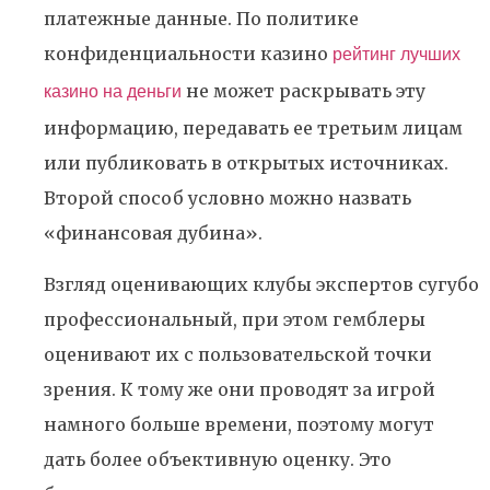
платежные данные. По политике
конфиденциальности казино
рейтинг лучших
не может раскрывать эту
казино на деньги
информацию, передавать ее третьим лицам
или публиковать в открытых источниках.
Второй способ условно можно назвать
«финансовая дубина».
Взгляд оценивающих клубы экспертов сугубо
профессиональный, при этом гемблеры
оценивают их с пользовательской точки
зрения. К тому же они проводят за игрой
намного больше времени, поэтому могут
дать более объективную оценку. Это