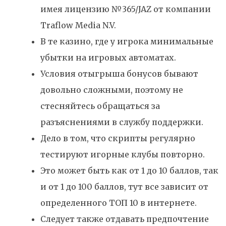
имея лицензию №365/JAZ от компании
Traflow Media N.V.
В те казино, где у игрока минимальные
убытки на игровых автоматах.
Условия отыгрыша бонусов бывают
довольно сложными, поэтому не
стесняйтесь обращаться за
разъяснениями в службу поддержки.
Дело в том, что скрипты регулярно
тестируют игорные клубы повторно.
Это может быть как от 1 до 10 баллов, так
и от 1 до 100 баллов, тут все зависит от
определенного ТОП 10 в интернете.
Следует также отдавать предпочтение