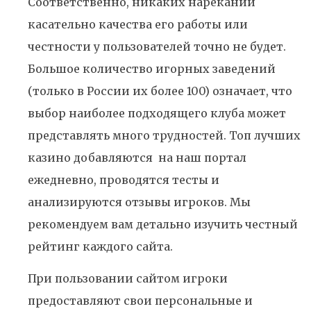
Соответственно, никаких нареканий
касательно качества его работы или
честности у пользователей точно не будет.
Большое количество игорных заведений
(только в России их более 100) означает, что
выбор наиболее подходящего клуба может
представлять много трудностей. Топ лучших
казино добавляются на наш портал
ежедневно, проводятся тесты и
анализируются отзывы игроков. Мы
рекомендуем вам детально изучить честный
рейтинг каждого сайта.
При пользовании сайтом игроки
предоставляют свои персональные и