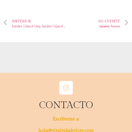
ANTERIOR
SIGUIENTE
Intobet Güncel Giriş Intobet Güncel Giriş Adresine Erişmek By Uzman İncelemesi Jul, 2024
казино Aurora
CONTACTO
Escríbeme a:
hola@vitalvidabylore.com