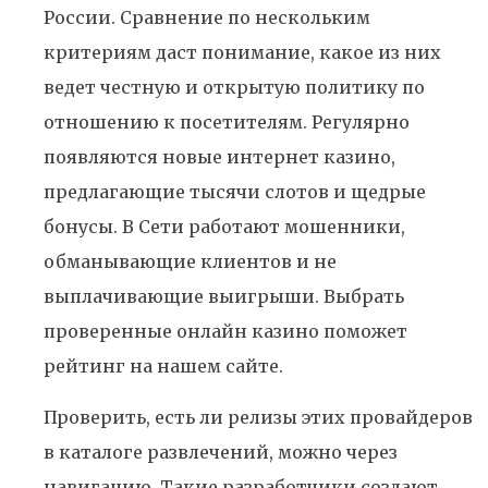
России. Сравнение по нескольким
критериям даст понимание, какое из них
ведет честную и открытую политику по
отношению к посетителям. Регулярно
появляются новые интернет казино,
предлагающие тысячи слотов и щедрые
бонусы. В Сети работают мошенники,
обманывающие клиентов и не
выплачивающие выигрыши. Выбрать
проверенные онлайн казино поможет
рейтинг на нашем сайте.
Проверить, есть ли релизы этих провайдеров
в каталоге развлечений, можно через
навигацию. Такие разработчики создают