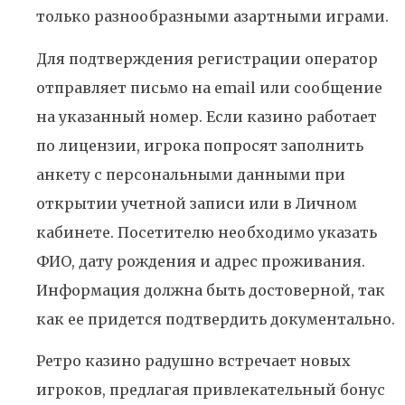
только разнообразными азартными играми.
Для подтверждения регистрации оператор
отправляет письмо на email или сообщение
на указанный номер. Если казино работает
по лицензии, игрока попросят заполнить
анкету с персональными данными при
открытии учетной записи или в Личном
кабинете. Посетителю необходимо указать
ФИО, дату рождения и адрес проживания.
Информация должна быть достоверной, так
как ее придется подтвердить документально.
Ретро казино радушно встречает новых
игроков, предлагая привлекательный бонус