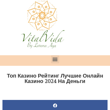
Топ Казино Рейтинг Лучшие Онлайн
Казино 2024 На Деньги