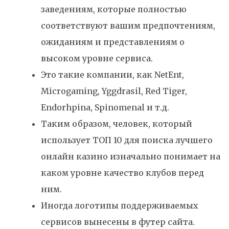
заведениям, которые полностью
соответствуют вашим предпочтениям,
ожиданиям и представлениям о
высоком уровне сервиса.
Это такие компании, как NetEnt,
Microgaming, Yggdrasil, Red Tiger,
Endorhpina, Spinomenal и т.д.
Таким образом, человек, который
использует ТОП 10 для поиска лучшего
онлайн казино изначально понимает на
каком уровне качество клубов перед
ним.
Иногда логотипы поддерживаемых
сервисов вынесены в футер сайта.