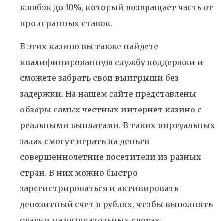
кэшбэк до 10%, который возвращает часть от
проигранных ставок.
В этих казино вы также найдете
квалифицированную службу поддержки и
сможете забрать свои выигрыши без
задержки. На нашем сайте представлены
обзоры самых честных интернет казино с
реальными выплатами. В таких виртуальных
залах смогут играть на деньги
совершеннолетние посетители из разных
стран. В них можно быстро
зарегистрироваться и активировать
депозитный счет в рублях, чтобы выполнять
ставки на увлекательных слотах.