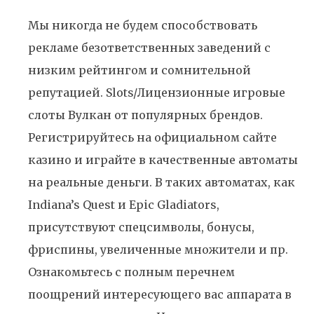
Мы никогда не будем способствовать
рекламе безответственных заведений с
низким рейтингом и сомнительной
репутацией. Slots/Лицензионные игровые
слоты Вулкан от популярных брендов.
Регистрируйтесь на официальном сайте
казино и играйте в качественные автоматы
на реальные деньги. В таких автоматах, как
Indiana’s Quest и Epic Gladiators,
присутствуют спецсимволы, бонусы,
фриспины, увеличенные множители и пр.
Ознакомьтесь с полным перечнем
поощрений интересующего вас аппарата в