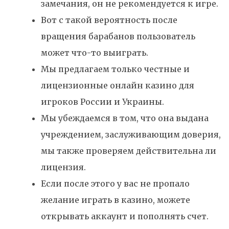
замечания, он не рекомендуется к игре.
Вот с такой вероятность после
вращения барабанов пользователь
может что-то выиграть.
Мы предлагаем только честные и
лицензионные онлайн казино для
игроков России и Украины.
Мы убеждаемся в том, что она выдана
учреждением, заслуживающим доверия,
мы также проверяем действительна ли
лицензия.
Если после этого у вас не пропало
желание играть в казино, можете
открывать аккаунт и пополнять счет.