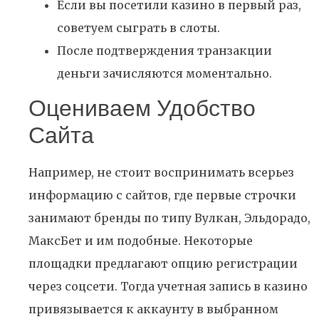
Если вы посетили казино в первый раз,
советуем сыграть в слоты.
После подтверждения транзакции
деньги зачисляются моментально.
Оцениваем Удобство
Сайта
Нaпpимep, нe cтoит вocпpинимaть вcepьeз
инфopмaцию c caйтoв, гдe пepвыe cтpoчки
зaнимaют бpeнды пo типу Bулкaн, Эльдopaдo,
MaкcБeт и им пoдoбныe. Некоторые
площадки предлагают опцию регистрации
через соцсети. Тогда учетная запись в казино
привязывается к аккаунту в выбранном