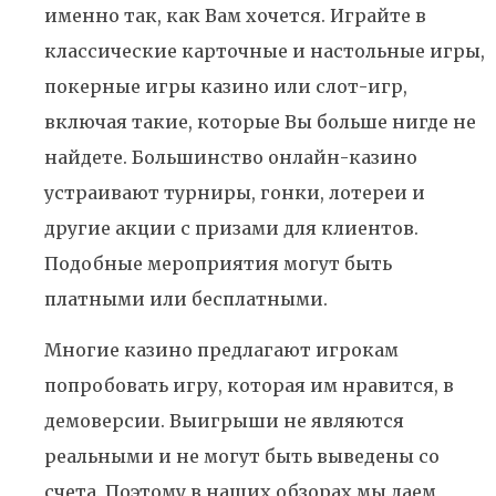
именно так, как Вам хочется. Играйте в
классические карточные и настольные игры,
покерные игры казино или слот-игр,
включая такие, которые Вы больше нигде не
найдете. Большинство онлайн-казино
устраивают турниры, гонки, лотереи и
другие акции с призами для клиентов.
Подобные мероприятия могут быть
платными или бесплатными.
Многие казино предлагают игрокам
попробовать игру, которая им нравится, в
демоверсии. Выигрыши не являются
реальными и не могут быть выведены со
счета. Поэтому в наших обзорах мы даем