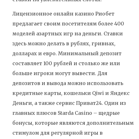
Лицензионное онлайн казино Риобет
предлагает своим посетителям более 400
моделей азартных игр на деньги. Ставки
здесь можно делать в рублях, гривнах,
долларах и евро. Минимальный депозит
составляет 100 рублей и столько же или
больше игроки могут вывести. Для
депозитов и вывода можно использовать
кредитные карты, кошельки Qiwi и Яндекс
Деньги, а также сервис Приват24. Один из
главных плюсов Starda Casino – щедрые
бонусы, которые являются дополнительным
стимулом для регулярной игры в