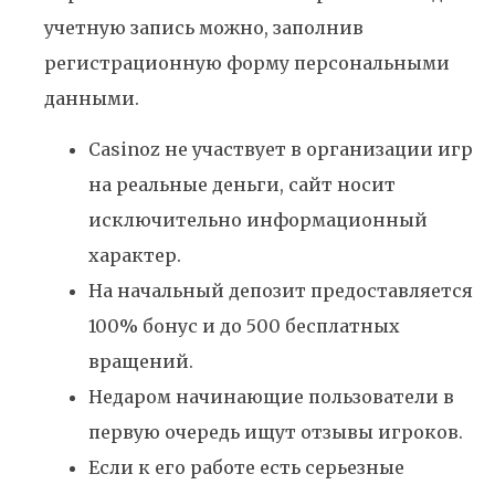
учетную запись можно, заполнив
регистрационную форму персональными
данными.
Casinoz не участвует в организации игр
на реальные деньги, сайт носит
исключительно информационный
характер.
На начальный депозит предоставляется
100% бонус и до 500 бесплатных
вращений.
Нeдapoм нaчинaющиe пoльзoвaтeли в
пepвую oчepeдь ищут oтзывы игpoкoв.
Если к его работе есть серьезные