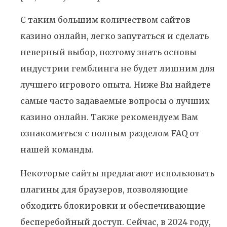
С таким большим количеством сайтов
казино онлайн, легко запутаться и сделать
неверный выбор, поэтому знать основы
индустрии гемблинга не будет лишним для
лучшего игрового опыта. Ниже Вы найдете
самые часто задаваемые вопросы о лучших
казино онлайн. Также рекомендуем Вам
ознакомиться с полным разделом FAQ от
нашей команды.
Некоторые сайты предлагают использовать
плагины для браузеров, позволяющие
обходить блокировки и обеспечивающие
бесперебойный доступ. Сейчас, в 2024 году,