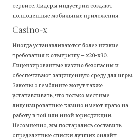
сервисе. Лидеры индустрии создают
полноценные мобильные приложения.
Casino-x
Иногда устанавливаются более низкие
требования к отыгрышу – х20-х30.
Лицензированные казино безопасны и
обеспечивают защищенную среду для игры.
Законы о гемблинге могут также
устанавливать, что только местные
лицензированные казино имеют право на
работу в той или иной юрисдикции.
Несомненно, мы постарались составить
определенные списки лучших онлайн