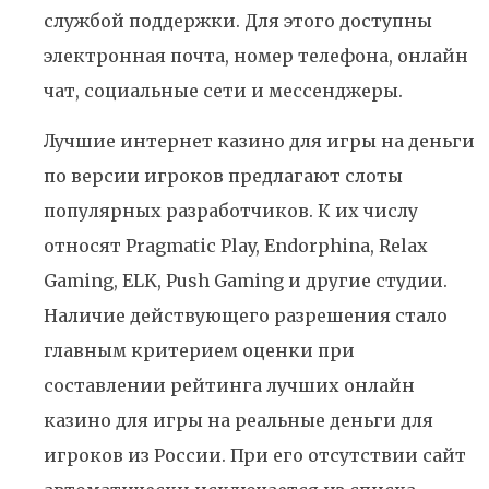
службой поддержки. Для этого доступны
электронная почта, номер телефона, онлайн
чат, социальные сети и мессенджеры.
Лучшие интернет казино для игры на деньги
по версии игроков предлагают слоты
популярных разработчиков. К их числу
относят Pragmatic Play, Endorphina, Relax
Gaming, ELK, Push Gaming и другие студии.
Наличие действующего разрешения стало
главным критерием оценки при
составлении рейтинга лучших онлайн
казино для игры на реальные деньги для
игроков из России. При его отсутствии сайт