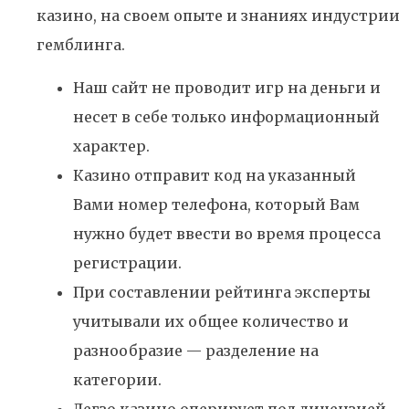
казино, на своем опыте и знаниях индустрии
гемблинга.
Наш сайт не проводит игр на деньги и
несет в себе только информационный
характер.
Казино отправит код на указанный
Вами номер телефона, который Вам
нужно будет ввести во время процесса
регистрации.
При составлении рейтинга эксперты
учитывали их общее количество и
разнообразие — разделение на
категории.
Легзо казино оперирует под лицензией