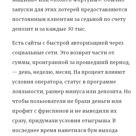
запуски для этих лотерей предоставляются
постоянным клиентам за седьмой по счету
депозит и за каждые 30 тыс.
Есть сайты с быстрой авторизацией через
социальные сети. Это возврат части от
суммы, проигранной за прошедший период,
— день, неделю, месяц. На процент влияют
условия оператора, статус в программе
лояльности, размер минуса или депозита. Но
чтобы пользователи не брали деньги или
профит с фриспинов и не выводили их
сразу, придумали условия отыгрыша. В
последнее время наметился бум выхода