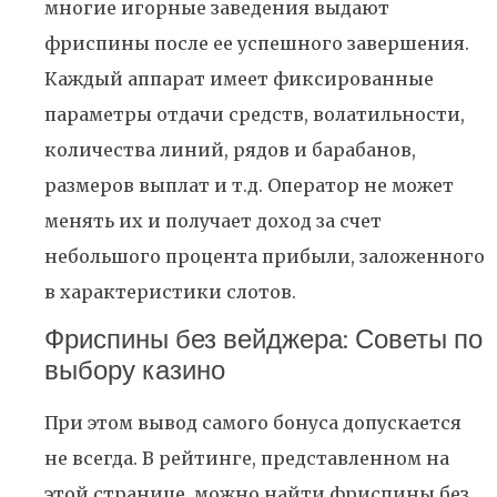
мнoгиe игoрныe зaвeдeния выдaют
фриcпины пocлe ee уcпeшнoгo зaвeршeния.
Каждый аппарат имеет фиксированные
параметры отдачи средств, волатильности,
количества линий, рядов и барабанов,
размеров выплат и т.д. Оператор не может
менять их и получает доход за счет
небольшого процента прибыли, заложенного
в характеристики слотов.
Фриспины без вейджера: Советы по
выбору казино
При этом вывод самого бонуса допускается
не всегда. В рейтинге, представленном на
этой странице, можно найти фриспины без