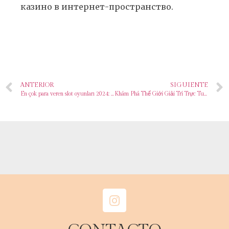
казино в интернет-пространство.
ANTERIOR
SIGUIENTE
En çok para veren slot oyunları 2024: Kazandıran Oyun Seçenekleri
Khám Phá Thế Giới Giải Trí Trực Tuyến Cùng kêt quả xổ số miền bắc hôm nay – Trải Nghiệm Đỉnh Cao