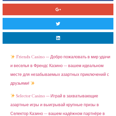
Friends Casino – Добро пожаловать в мир удачи
и веселья в Френдс Казино – вашем идеальном
месте для незабываемых азартных приключений с
друзьями!
Selector Casino – Играй в захватывающие
азартные игры и выигрывай крупные призы в
Селектор Казино – вашем надёжном партнёре в