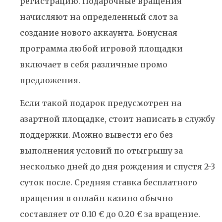
регистрацию. Подарочные вращения
начисляют на определенный слот за
создание нового аккаунта. Бонусная
программа любой игровой площадки
включает в себя различные промо
предложения.
Если такой подарок предусмотрен на
азартной площадке, стоит написать в службу
поддержки. Можно вывести его без
выполнения условий по отыгрышу за
несколько дней до дня рождения и спустя 2-3
суток после. Средняя ставка бесплатного
вращения в онлайн казино обычно
составляет от 0.10 € до 0.20 € за вращение​.