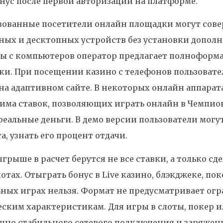
нус после первой авторизации на платформе.
зованные посетители онлайн площадки могут сове
ых и десктопных устройств без установки дополн
ры с компьютеров оператор предлагает полноформ
ки. При посещении казино с телефонов пользоват
на адаптивном сайте. В некоторых онлайн аппарат
има ставок, позволяющих играть онлайн в Чемпио
реальные деньги. В демо версии пользователи могу
а, узнать его процент отдачи.
грыше в расчет берутся не все ставки, а только сд
отах. Отыграть бонус в Live казино, блэкджеке, пок
ных играх нельзя. Формат не предусматривает ог
ским характеристикам. Для игры в слоты, покер и
чно стабильного сетевого подключения и заряжен