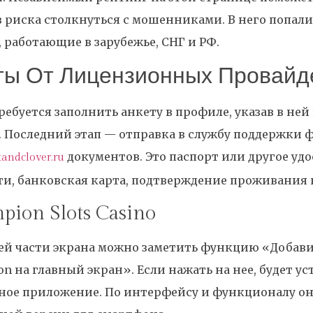
з риска столкнуться с мошенниками. В него попал
 работающие в зарубежье, СНГ и РФ.
ты От Лицензионных Провайд
ребуется заполнить анкету в профиле, указав в не
. Последний этап — отправка в службу поддержки
документов. Это паспорт или другое уд
atandclover.ru
и, банковская карта, подтверждение проживания 
pion Slots Casino
ей части экрана можно заметить функцию «Добав
n на главный экран». Если нажать на нее, будет у
ное приложение. По интерфейсу и функционалу о