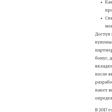
Ка
про
Сп
ме
Доступ 
купоны 
партнер
бонус, 
вкладке
после 
разраб
пакет в
опреде
В 2017 