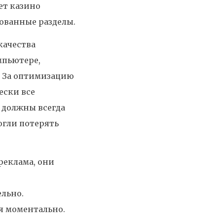
ет казино
ованные разделы.
качества
мпьютере,
. За оптимизацию
ески все
 должны всегда
огли потерять
реклама, они
ельно.
я моментально.