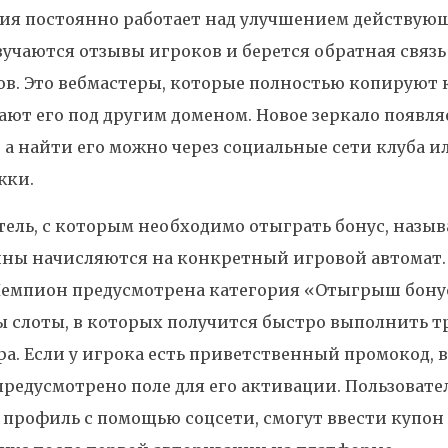
ия постоянно работает над улучшением действующ
зучаются отзывы игроков и берется обратная связь
в. Это вебмастеры, которые полностью копируют к
ют его под другим доменом. Новое зеркало появл
 а найти его можно через социальные сети клуба и
жки.
ль, с которым необходимо отыграть бонус, назыв
ны начисляются на конкретный игровой автомат.
Чемпион предусмотрена категория «Отыгрыш бонус
ы слоты, в которых получится быстро выполнить т
а. Если у игрока есть приветственный промокод,
редусмотрено поле для его активации. Пользовате
 профиль с помощью соцсети, смогут ввести купон