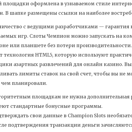
й площадки оформлена в узнаваемом стиле интерн
. В шапке размещены ссылки на наиболее востреб
ничество с ведущими разработчиками — гарантия 
аемых игр. Слоты Чемпион можно запускать на ко
оне или планшете без потери производительности
т технология HTML5, которую используют практич
ики азартных развлечений для онлайн казино. Вы
ливать лимиты ставок на свой счет, чтобы вы не м
 чем планировали.
торитетным площадкам не нужна дополнительная 
еют стандартные бонусные программы.
дтверждать свои данные в Champion Slots необязат
сле подтверждения транзакции деньги зачисляютс