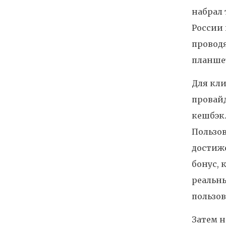
набрал
России 
проводя
планше
Для кли
провай
кешбэк.
Пользо
достиж
бонус,
реальн
пользов
Затем н