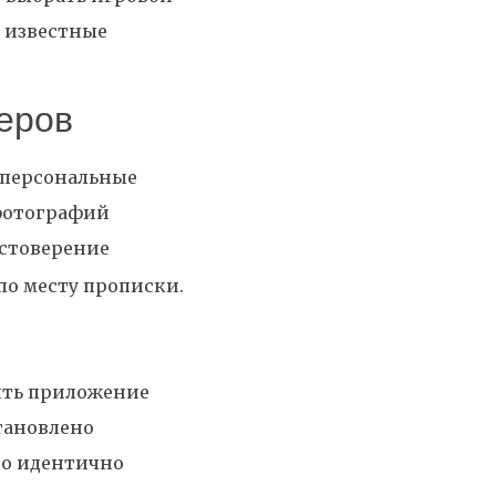
и известные
еров
й персональные
 фотографий
остоверение
по месту прописки.
ить приложение
становлено
но идентично