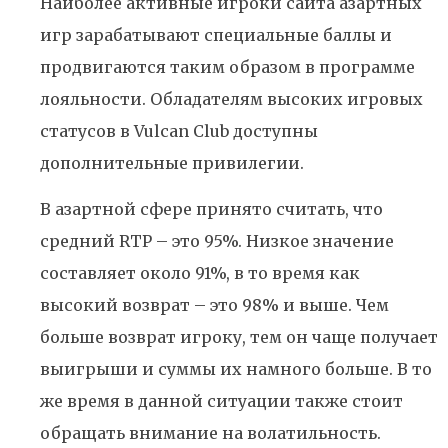
Наиболее активные игроки сайта азартных
игр зарабатывают специальные баллы и
продвигаются таким образом в программе
лояльности. Обладателям высоких игровых
статусов в Vulcan Club доступны
дополнительные привилегии.
В азартной сфере принято считать, что
средний RTP – это 95%. Низкое значение
составляет около 91%, в то время как
высокий возврат – это 98% и выше. Чем
больше возврат игроку, тем он чаще получает
выигрыши и суммы их намного больше. В то
же время в данной ситуации также стоит
обращать внимание на волатильность.