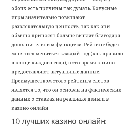
обоих есть причины так думать. Бонусные
игры значительно повышают
развлекательную ценность, так как они
обычно приносят больше выплат благодаря
дополнительным функциям. Рейтинг будет
меняться меняться каждый год (как правило
в конце каждого года), в это время казино
предоставляют актуальные данные.
Преимуществом этого рейтинга слотов
является то, что он основан на фактических
данных о ставках на реальные деньги в
казино онлайн.
10 лучших казино онлайн: