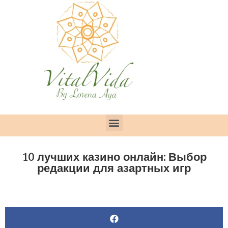
10 лучших казино онлайн: Выбор
редакции для азартных игр