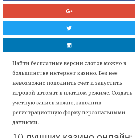
Найти бесплатные версии слотов можно в
большинстве интернет казино. Без нее
невозможно пополнить счет и запустить
игровой автомат в платном режиме. Создать
учетную запись можно, заполнив
регистрационную форму персональными
данными.
10 лучших казино онлайн: