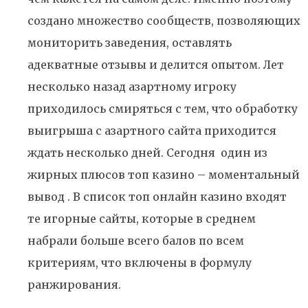
создано множество сообществ, позволяющих
мониторить заведения, оставлять
адекватные отзывы и делится опытом. Лет
несколько назад азартному игроку
приходилось смиряться с тем, что обработку
выигрыша с азартного сайта приходится
ждать несколько дней. Сегодня один из
жирных плюсов топ казино – моментальный
вывод . В список топ онлайн казино входят
те игорные сайты, которые в среднем
набрали больше всего балов по всем
критериям, что включены в формулу
ранжирования.