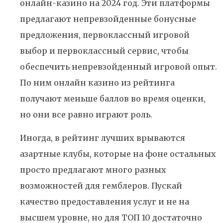
онлайн-казино на 2024 год. Эти платформы
предлагают непревзойденные бонусные
предложения, первоклассный игровой
выбор и первоклассный сервис, чтобы
обеспечить непревзойденный игровой опыт.
По ним онлайн казино из рейтинга
получают меньше баллов во время оценки,
но они все равно играют роль.
Иногда, в рейтинг лучших врываются
азартные клубы, которые на фоне остальных
просто предлагают много разных
возможностей для гемблеров. Пускай
качество предоставления услуг и не на
высшем уровне, но для ТОП 10 достаточно