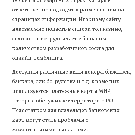
ответственно подходят к размещенной на
страницах информации. Игорному сайту
невозможно попасть в список топ казино,
если он не сотрудничает с большим
количеством разработчиков софта для
онлайн-гемблинга.
Доступны различные виды покера, блэкджек,
баккара, сик бо, рулетка и т.д. Кроме них,
используются платежные карты МИР,
которые обслуживает территорию РФ.
Недостатком для владельцев банковских
карт могут стать проблемы с
моментальными выплатами.