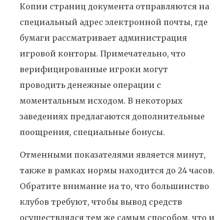
Копии страниц документа отправляются на
специальный адрес электронной почты, где
бумаги рассматривает администрация
игровой конторы. Примечательно, что
верифицированные игроки могут
проводить денежные операции с
моментальным исходом. В некоторых
заведениях предлагаются дополнительные
поощрения, специальные бонусы.
Отменными показателями является минут,
также в рамках нормы находится до 24 часов.
Обратите внимание на то, что большинство
клубов требуют, чтобы вывод средств
осуществлялся тем же самым способом, что и