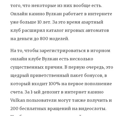
того, что некоторые из них вообще есть.
Онлайн казино Вулкан работает в интернете
уже больше 10 лет. За это время азартный
клуб расширил каталог игровых автоматов
на деньги до 800 моделей.
На то, чтобы зарегистрироваться в игорном
онлайн клубе Вулкан есть несколько
существенных причин. В первую очередь, это
щедрый приветственный пакет бонусов, в
который входит 100% на первое пополнение
счета. За 1-ый депозит в интернет казино
Vulkan пользователи могут также получить и
200 бесплатных вращений на видеослоты.