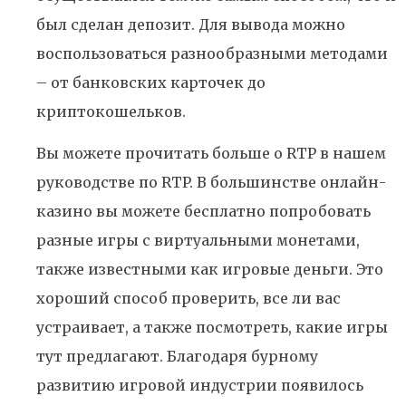
был сделан депозит. Для вывода можно
воспользоваться разнообразными методами
– от банковских карточек до
криптокошельков.
Вы можете прочитать больше о RTP в нашем
руководстве по RTP. В большинстве онлайн-
казино вы можете бесплатно попробовать
разные игры с виртуальными монетами,
также известными как игровые деньги. Это
хороший способ проверить, все ли вас
устраивает, а также посмотреть, какие игры
тут предлагают. Благодаря бурному
развитию игровой индустрии появилось