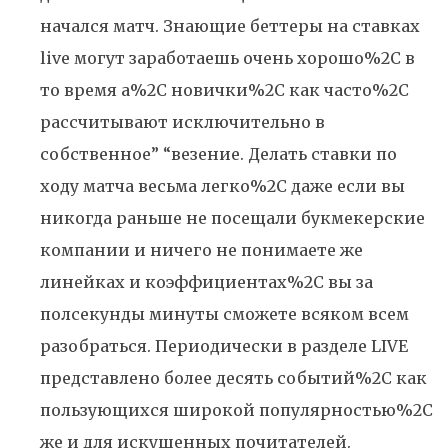
начался матч. Знающие беттеры на ставках
live могут заработаешь очень хорошо%2C в
то время а%2C новички%2C как часто%2C
рассчитывают исключительно в
собственное” “везение. Делать ставки по
ходу матча весьма легко%2C даже если вы
никогда раньше не посещали букмекерские
компании и ничего не понимаете же
линейках и коэффициентах%2C вы за
полсекунды минуты сможете всяком всем
разобраться. Периодически в разделе LIVE
представлено более десять событий%2C как
пользующихся широкой популярностью%2C
же и для искушенных почитателей.