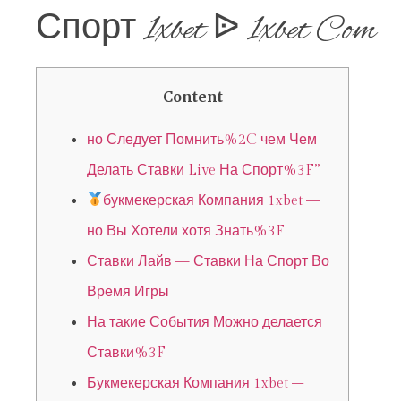
Спорт 1xbet ᐉ 1xbet Com
Content
но Следует Помнить%2C чем Чем
Делать Ставки Live На Спорт%3F”
букмекерская Компания 1xbet —
но Вы Хотели хотя Знать%3F
Ставки Лайв — Ставки На Спорт Во
Время Игры
На такие События Можно делается
Ставки%3F
Букмекерская Компания 1xbet –