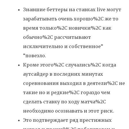
Знавшие беттеры на ставках live могут
зарабатывать очень хорошо%2C же то
время только%2C новички%2C как
обычно%2C рассчитывают
исключительно и собственное”
“повезло.
Кроме этого%2C случались%2C когда
аутсайдер в последних минутах
соревнования выходил в деятели%2C не
такие но и редкие%2C гораздо чем
сделать ставку по ходу матча%2C
необходимо осознавать и этот риск.
Это подтверждает ряд престижных