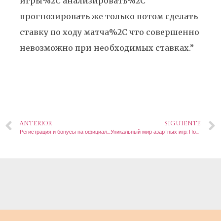
игры%2C анализировать%2C
прогнозировать же только потом сделать
ставку по ходу матча%2C что совершенно
невозможно при необходимых ставках.”
ANTERIOR
SIGUIENTE
Регистрация и бонусы на официальном сайте 1хБе
Уникальный мир азартных игр: Почему стоит обратить внимание на Вулкан 24