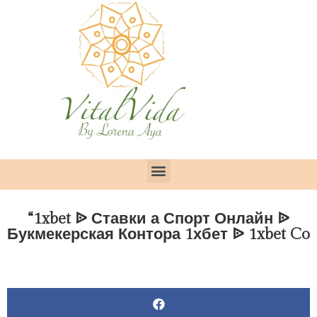
“1xbet ᐉ Ставки а Спорт Онлайн ᐉ
Букмекерская Контора 1хбет ᐉ 1xbet Co