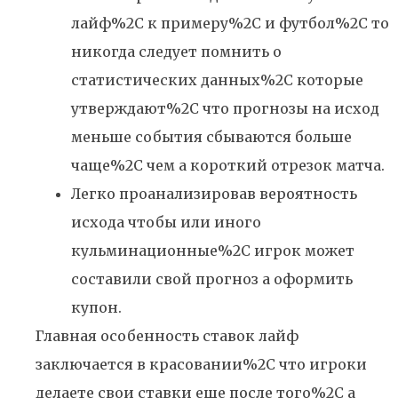
лайф%2C к примеру%2C и футбол%2C то
никогда следует помнить о
статистических данных%2C которые
утверждают%2C что прогнозы на исход
меньше события сбываются больше
чаще%2C чем а короткий отрезок матча.
Легко проанализировав вероятность
исхода чтобы или иного
кульминационные%2C игрок может
составили свой прогноз а оформить
купон.
Главная особенность ставок лайф
заключается в красовании%2C что игроки
делаете свои ставки еще после того%2C а