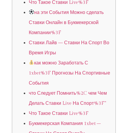
Что Такое Ставки Live%3F
на эти События Можно сделать
Ставки Онлайн в Букмекерской
Компании%3F
Ставки Лайв — Ставки На Спорт Во
Время Игры
как можно Заработать С
1xbet%3F Прогнозы На Спортивные
События
что Следует Помнить%2C чем Чем
Делать Ставки Live На Спорт%3F”
Что Такое Ставки Live%3F
Букмекерская Компания 1xbet –