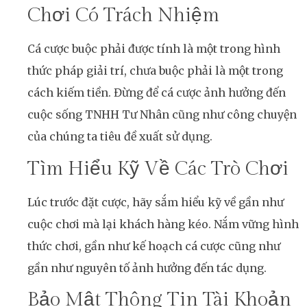
Chơi Có Trách Nhiệm
Cá cược buộc phải được tính là một trong hình
thức pháp giải trí, chưa buộc phải là một trong
cách kiếm tiền. Đừng để cá cược ảnh hưởng đến
cuộc sống TNHH Tư Nhân cũng như công chuyện
của chúng ta tiêu đề xuất sử dụng.
Tìm Hiểu Kỹ Về Các Trò Chơi
Lúc trước đặt cược, hãy sắm hiểu kỹ về gần như
cuộc chơi mà lại khách hàng kéo. Nắm vững hình
thức chơi, gần như kế hoạch cá cược cũng như
gần như nguyên tố ảnh hưởng đến tác dụng.
Bảo Mật Thông Tin Tài Khoản