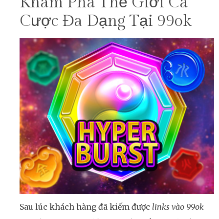
Khám Phá Thế Giới Cá
Cược Đa Dạng Tại 99ok
Sau lúc khách hàng đã kiếm được
links vào 99ok