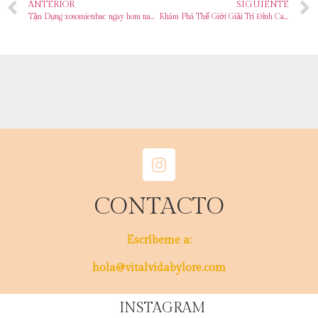
ANTERIOR
SIGUIENTE
Tận Dụng xosomienbac ngay hom nay Để Thắng Lớn Trong Cá Cược Thể Thao
Khám Phá Thế Giới Giải Trí Đỉnh Cao Từ kết quả xổ số đài bắc hôm nay – Địa Chỉ Vàng Cho Người Yêu Thích Cá Cược
CONTACTO
Escríbeme a:
hola@vitalvidabylore.com
INSTAGRAM