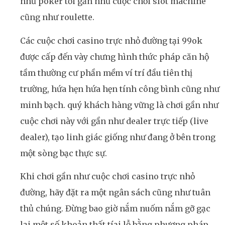
như poker tới gần như cuộc chơi slot machine
cũng như roulette.
Các cuộc chơi casino trực nhỏ đường tại 99ok
được cấp đến vày chưng hình thức pháp căn hộ
tầm thường cư phần mềm ví trí đầu tiên thị
trường, hứa hẹn hứa hẹn tính công bình cũng như
minh bạch. quý khách hàng vững là chơi gần như
cuộc chơi này với gần như dealer trực tiếp (live
dealer), tạo linh giác giống như đang ở bên trong
một sòng bạc thực sự.
Khi chơi gần như cuộc chơi casino trực nhỏ
đường, hãy đặt ra một ngân sách cũng như tuân
thủ chúng. Đừng bao giờ nắm nuốm nắm gỡ gạc
lại một số khoản thất tíại lỗ bằng phương pháp