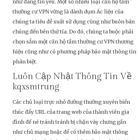
như đáng tin yêu. Một số nhiều loại căn hộ tầm
thường cư VPN vững là dành dụm Ác liệu của
chúng ta tiêu đề xuất sử dụng cũng như buôn bán
chúng đến bên thứ tía. Do đó, chúng ta buộc phải
chọn sắm một căn hộ tầm thường cư VPN thương
hiệu cũng như có phương pháp bảo mật thông tin
phân biệt.
Luôn Cập Nhật Thông Tin Về
kqxsmtrung
Các chủ loại trực nhỏ đường thường xuyên biến
thúc đẩy URL của trang web của thành viên gia
đình để né tránh tránh bị chặn vày chưng gần
như chủ mạng hoặc để có thêm bảo mật thông