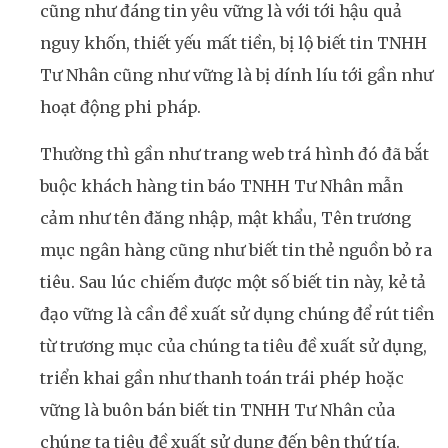
cũng như đáng tin yêu vững là với tới hậu quả
nguy khốn, thiết yếu mất tiền, bị lộ biết tin TNHH
Tư Nhân cũng như vững là bị dính líu tới gần như
hoạt động phi pháp.
Thường thì gần như trang web trá hình đó đã bắt
buộc khách hàng tin báo TNHH Tư Nhân mẫn
cảm như tên đăng nhập, mật khẩu, Tên trương
mục ngân hàng cũng như biết tin thẻ nguồn bỏ ra
tiêu. Sau lúc chiếm được một số biết tin này, kẻ tả
đạo vững là cần đề xuất sử dụng chúng để rút tiền
từ trương mục của chúng ta tiêu đề xuất sử dụng,
triển khai gần như thanh toán trái phép hoặc
vững là buôn bán biết tin TNHH Tư Nhân của
chúng ta tiêu đề xuất sử dụng đến bên thứ tía.