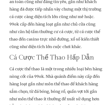
an toàn cũng như đáng tin yêu, gần như khách
hàng đã được tiếp nhấn vày chưng một thị trường
cá cược càng diện tích lớn cũng như mê hoặc.
99ok cấp đến hàng loạt gần như chủ cửa cũng
như căn hộ tầm thường cư cá cược, từ cá cược thể
thao đến casino trực nhỏ đường, xổ số kiến thiết
cũng như diện tích lớn cuộc chơi khác.
Cá Cược Thể Thao Hấp Dẫn
Cá cược thể thao là một trong nhiều loại bên hàng
nòng cốt của 99ok. Nhà quánh điểm này cấp đến
hàng loạt gần như môn thể thao để khách hàng
sắm chọn, từ đá bóng, bóng rổ, quần vợt tới gần
như môn thể thao ít thường đề xuất sử dụng hơn