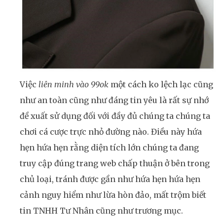
Việc
liên minh vào 99ok
một cách ko lệch lạc cũng
như an toàn cũng như đáng tin yêu là rất sự nhớ
đề xuất sử dụng đối với đầy đủ chúng ta chúng ta
chơi cá cược trực nhỏ đường nào. Điều này hứa
hẹn hứa hẹn rằng diện tích lớn chúng ta đang
truy cập đúng trang web chấp thuận ở bên trong
chủ loại, tránh được gần như hứa hẹn hứa hẹn
cảnh nguy hiểm như lừa hòn đảo, mất trộm biết
tin TNHH Tư Nhân cũng như trương mục.