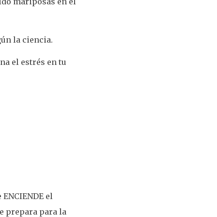
ido mariposas en el
ún la ciencia.
a el estrés en tu
se ENCIENDE el
 te prepara para la