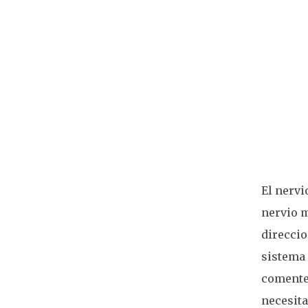
El nervi
nervio m
direccio
sistema 
comente 
necesita