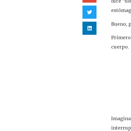
dice “si
estómag
Bueno, p
Primero,
cuerpo.
Imagina 
interrup