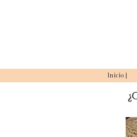
Inicio |
¿C