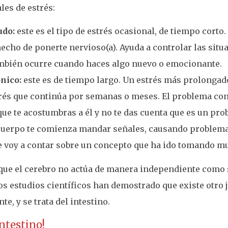
les de estrés:
udo:
este es el tipo de estrés ocasional, de tiempo cort
hecho de ponerte nervioso(a). Ayuda a controlar las situ
bién ocurre cuando haces algo nuevo o emocionante.
nico:
este es de tiempo largo. Un estrés más prolongado
rés que continúa por semanas o meses. El problema con 
que te acostumbras a él y no te das cuenta que es un pr
cuerpo te comienza mandar señales, causando problema
e voy a contar sobre un concepto que ha ido tomando 
que el cerebro no actúa de manera independiente como s
s estudios científicos han demostrado que existe otro
te, y se trata del intestino.
 intestino!