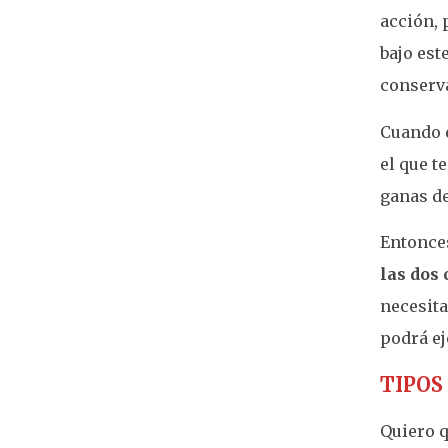
acción, 
bajo est
conserva
Cuando e
el que t
ganas de
Entonce
las dos 
necesita
podrá ej
TIPOS
Quiero q