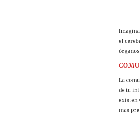
Imagina 
el cereb
órganos
COMU
La comun
de tu in
existen 
mas pre