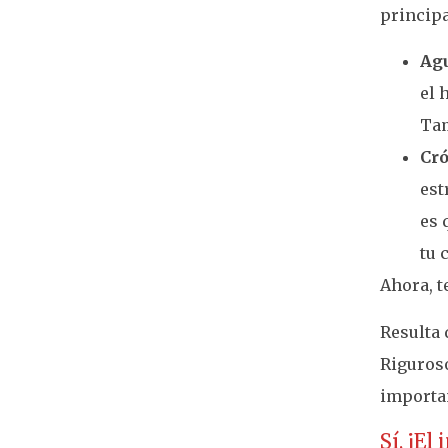
principa
Ag
el 
Tam
Cró
est
es 
tu 
Ahora, t
Resulta 
Riguroso
importan
Sí, ¡El