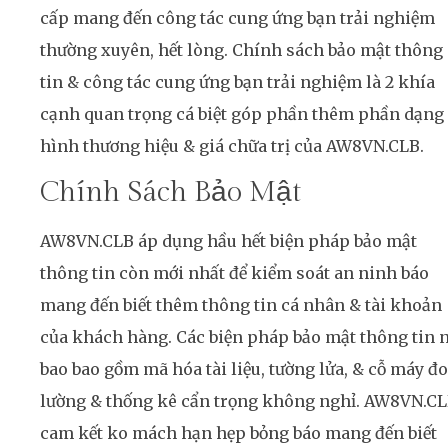
cấp mang đến công tác cung ứng bạn trải nghiệm
thường xuyên, hết lòng. Chính sách bảo mật thông
tin & công tác cung ứng bạn trải nghiệm là 2 khía
cạnh quan trọng cá biệt góp phần thêm phần dạng
hình thương hiệu & giá chữa trị của AW8VN.CLB.
Chính Sách Bảo Mật
AW8VN.CLB áp dụng hầu hết biện pháp bảo mật
thông tin còn mới nhất để kiểm soát an ninh báo
mang đến biết thêm thông tin cá nhân & tài khoản
của khách hàng. Các biện pháp bảo mật thông tin 
bao bao gồm mã hóa tài liệu, tường lửa, & cỗ máy đo
lường & thống kê cẩn trọng không nghỉ. AW8VN.C
cam kết ko mách hạn hẹp bỏng báo mang đến biết