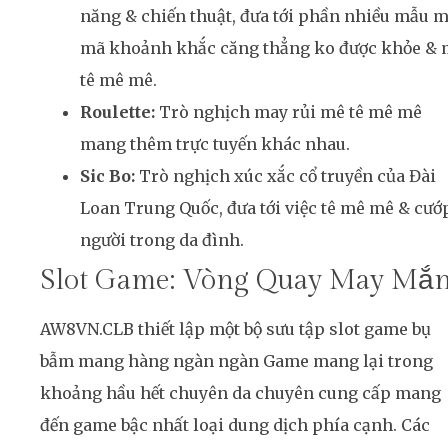
năng & chiến thuật, đưa tới phần nhiều mẫu 
mã khoảnh khắc căng thẳng ko được khỏe &
tê mê mê.
Roulette:
Trò nghịch may rủi mê tê mê mê
mang thêm trực tuyến khác nhau.
Sic Bo:
Trò nghịch xúc xắc cổ truyền của Đài
Loan Trung Quốc, đưa tới việc tê mê mê & cướ
người trong da đình.
Slot Game: Vòng Quay May Mắ
AW8VN.CLB thiết lập một bộ sưu tập slot game bụ
bẫm mang hàng ngàn ngàn Game mang lại trong
khoảng hầu hết chuyên da chuyên cung cấp mang
đến game bậc nhất loại dung dịch phía cạnh. Các