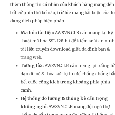
thêm thông tin cá nhân của khách hàng mang đến
bất cứ phía thứ bố nào, trừ lúc mang bắt buộc của lo
dung dịch pháp biện pháp.
Mã hóa tài liệu:
AW8VN.CLB cần mang lại kỹ
thuật mã hóa SSL 128-bit để kiểm soát an ninh
tài liệu truyền download giữa da đình bạn &
trang web.
Tường lửa:
AW8VN.CLB cần mang lại tường lử
dạn dĩ mẽ & thỏa sức tự tin để chống chống hầ
hết cuộc công kích trong khoảng phía phía
cạnh.
Hệ thống đo lường & thống kê cẩn trọng
không nghỉ:
AW8VN.CLB mang đội ngũ thợ
thẩm du cẩn trọng mạng đo lường & thống kê 