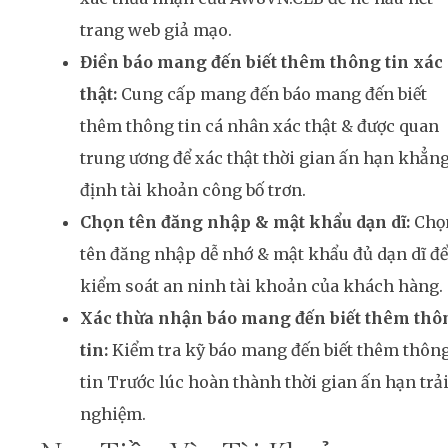
trang web giả mạo.
Điền báo mang đến biết thêm thông tin xác
thật:
Cung cấp mang đến báo mang đến biết
thêm thông tin cá nhân xác thật & được quan
trung ương để xác thật thời gian ấn hạn khẳn
định tài khoản công bố trơn.
Chọn tên đăng nhập & mật khẩu dạn dĩ:
Chọ
tên đăng nhập dễ nhớ & mật khẩu đủ dạn dĩ để
kiểm soát an ninh tài khoản của khách hàng.
Xác thừa nhận báo mang đến biết thêm thô
tin:
Kiểm tra kỹ báo mang đến biết thêm thôn
tin Trước lúc hoàn thành thời gian ấn hạn trả
nghiệm.