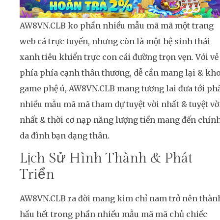
AW8VN.CLB ko phần nhiều mẫu mã mã một trang
web cá trực tuyến, nhưng còn là một hệ sinh thái
xanh tiêu khiển trực con cái đường trọn vẹn. Với vẻ
phía phía cạnh thân thương, dễ cần mang lại & kh
game phệ ú, AW8VN.CLB mang tương lai đưa tới ph
nhiều mẫu mã mã tham dự tuyệt vời nhất & tuyệt vờ
nhất & thời cơ nạp năng lượng tiền mang đến chín
da đình bạn dạng thân.
Lịch Sử Hình Thành & Phát
Triển
AW8VN.CLB ra đời mang kim chỉ nam trở nên thàn
hầu hết trong phần nhiều mẫu mã mã chủ chiếc