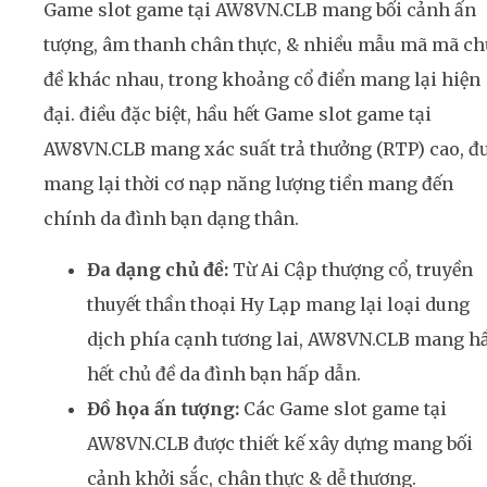
Game slot game tại AW8VN.CLB mang bối cảnh ấn
tượng, âm thanh chân thực, & nhiều mẫu mã mã ch
đề khác nhau, trong khoảng cổ điển mang lại hiện
đại. điều đặc biệt, hầu hết Game slot game tại
AW8VN.CLB mang xác suất trả thưởng (RTP) cao, đ
mang lại thời cơ nạp năng lượng tiền mang đến
chính da đình bạn dạng thân.
Đa dạng chủ đề:
Từ Ai Cập thượng cổ, truyền
thuyết thần thoại Hy Lạp mang lại loại dung
dịch phía cạnh tương lai, AW8VN.CLB mang h
hết chủ đề da đình bạn hấp dẫn.
Đồ họa ấn tượng:
Các Game slot game tại
AW8VN.CLB được thiết kế xây dựng mang bối
cảnh khởi sắc, chân thực & dễ thương.