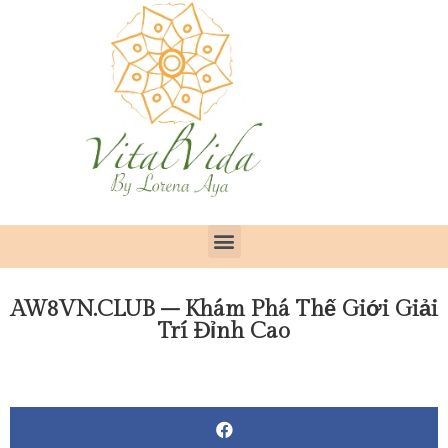
AW8VN.CLUB – Khám Phá Thế Giới Giải
Trí Đỉnh Cao