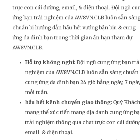
trực con cái đường, email, & điện thoại. Đội ngũ cu
ứng bạn trải nghiệm của AW8VN.CLB luôn sẵn sàn
chuẩn bị hướng dẫn hầu hết vướng bận bịu & cung
ứng da đình bạn trong thời gian ấn hạn tham dự
AW8VN.CLB.
Hỗ trợ không nghỉ:
Đội ngũ cung ứng bạn trả
nghiệm của AW8VN.CLB luôn sẵn sàng chuẩn 
cung ứng da đình bạn 24 giờ hằng ngày, 7 ngà
mỗi tuần.
hầu hết kênh chuyển giao thông:
Quý Khác
mang thể xúc tiến mang địa danh cung ứng b
trải nghiệm thông qua chat trực con cái đường
email, & điện thoại.