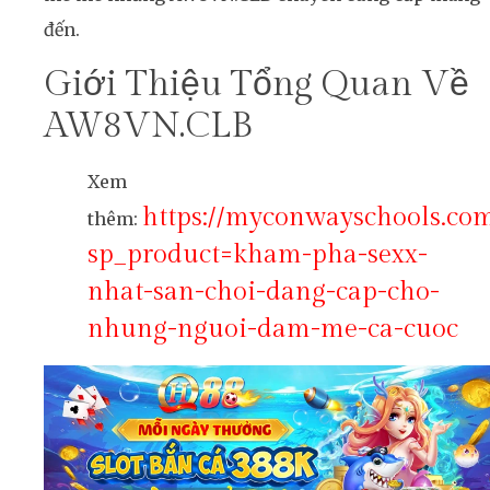
đến.
Giới Thiệu Tổng Quan Về
AW8VN.CLB
Xem
https://myconwayschools.com
thêm:
sp_product=kham-pha-sexx-
nhat-san-choi-dang-cap-cho-
nhung-nguoi-dam-me-ca-cuoc