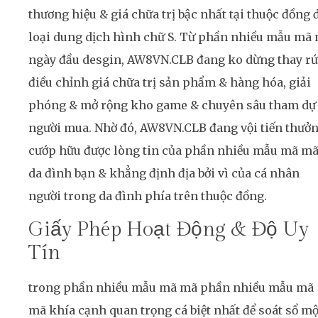
thương hiệu & giá chữa trị bậc nhất tại thuộc đồng 
loại dung dịch hình chữ S. Từ phần nhiều mẫu mã
ngày đầu desgin, AW8VN.CLB đang ko dừng thay r
điều chỉnh giá chữa trị sản phẩm & hàng hóa, giải
phóng & mở rộng kho game & chuyên sâu tham dự
người mua. Nhờ đó, AW8VN.CLB đang vội tiến thưở
cướp hữu được lòng tin của phần nhiều mẫu mã m
da đình bạn & khẳng định địa bởi vì của cá nhân
người trong da đình phía trên thuộc đồng.
Giấy Phép Hoạt Động & Độ Uy
Tín
trong phần nhiều mẫu mã mã phần nhiều mẫu mã
mã khía cạnh quan trọng cá biệt nhất để soát sổ mộ