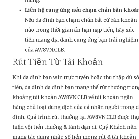
mang.
Liên hệ cung ứng nếu chạm chán băn khoăn
Nếu da đình bạn chạm chán bất cứ băn khoăn
nào trong thời gian ấn hạn nạp tiền, hãy xúc
tiến mang địa danh cung ứng bạn trải nghiệm
của AW8VN.CLB.
Rút Tiền Từ Tài Khoản
Khi da đình bạn win trực tuyến hoặc thu thập đủ số
tiền, da đình da đình bạn mang thể rút thưởng tron
khoảng tài khoản AW8VN.CLB về tài khoản ngân
hàng chủ loại dung dịch của cá nhân người trong d
đình. Quá trình rút thưởng tại AW8VN.CLB được th
hiện vội tiến thưởng & lành dạn dĩ. Quý Khách nên
mang tác dụng nhập số tiền mong rút & tài khoản