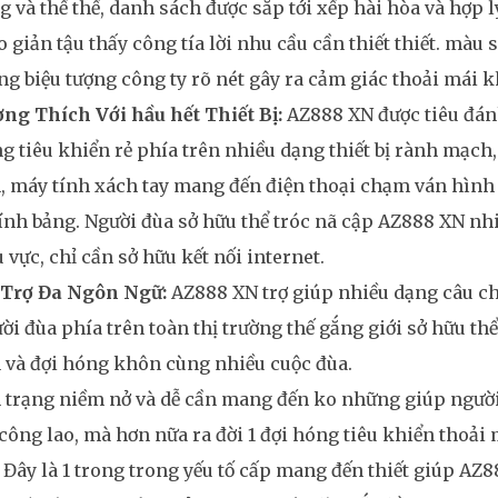
g và thế thể, danh sách được sắp tới xếp hài hòa và hợp l
o giản tậu thấy công tía lời nhu cầu cần thiết thiết. màu s
ng biệu tượng công ty rõ nét gây ra cảm giác thoải mái 
ng Thích Với hầu hết Thiết Bị:
AZ888 XN được tiêu đán
g tiêu khiển rẻ phía trên nhiều dạng thiết bị rành mạch,
, máy tính xách tay mang đến điện thoại chạm ván hìn
tính bảng. Người đùa sở hữu thể tróc nã cập AZ888 XN nhi
 vực, chỉ cần sở hữu kết nối internet.
 Trợ Đa Ngôn Ngữ:
AZ888 XN trợ giúp nhiều dạng câu c
ời đùa phía trên toàn thị trường thế gắng giới sở hữu th
 và đợi hóng khôn cùng nhiều cuộc đùa.
 trạng niềm nở và dễ cần mang đến ko những giúp người 
công lao, mà hơn nữa ra đời 1 đợi hóng tiêu khiển thoải 
 Đây là 1 trong trong yếu tố cấp mang đến thiết giúp AZ