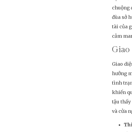
chuộng 
đùa sở h
tài của 
cảm man
Giao
Giao diệ
hưởng ma
tình trạ
khiến qu
tậu thấy
và cửa n
Thi