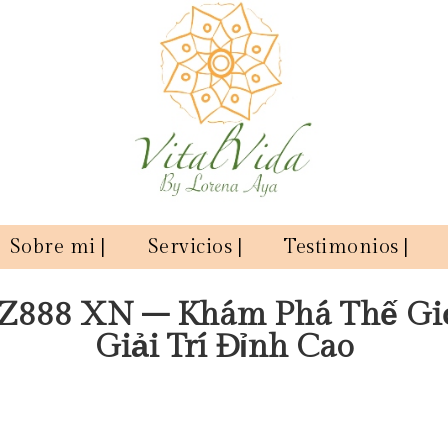
Sobre mi |
Servicios |
Testimonios |
Z888 XN – Khám Phá Thế Gi
Giải Trí Đỉnh Cao