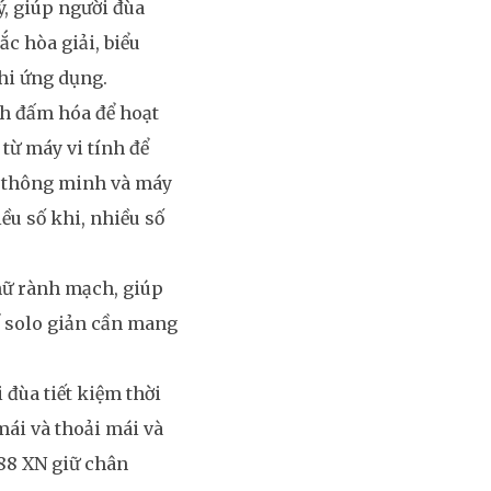
ý, giúp người đùa
ắc hòa giải, biểu
khi ứng dụng.
h đấm hóa để hoạt
 từ máy vi tính để
h thông minh và máy
ều số khi, nhiều số
hữ rành mạch, giúp
ể solo giản cần mang
đùa tiết kiệm thời
mái và thoải mái và
888 XN giữ chân