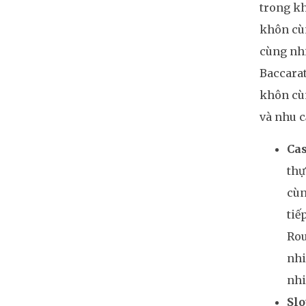
trong k
khôn cùn
cùng nh
Baccarat
khôn cù
và nhu c
Cas
thự
cùn
tiế
Rou
nhi
nhi
Slo