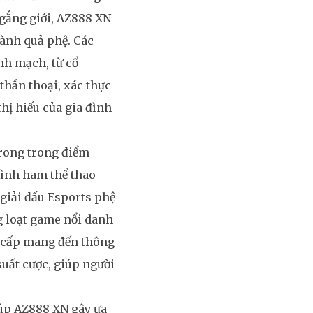
gắng giới, AZ888 XN
hành quả phệ. Các
nh mạch, từ cổ
thần thoại, xác thực
hị hiếu của gia đình
trong trong điểm
đình ham thể thao
 giải đấu Esports phệ
 loạt game nổi danh
g cấp mang đến thông
 suất cược, giúp người
iúp AZ888 XN gây ưa