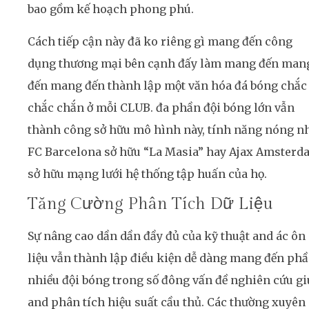
bao gồm kế hoạch phong phú.
Cách tiếp cận này đã ko riêng gì mang đến công
dụng thương mại bên cạnh đấy làm mang đến man
đến mang đến thành lập một văn hóa đá bóng chắc
chắc chắn ở mỗi CLUB. đa phần đội bóng lớn vẫn
thành công sở hữu mô hình này, tính năng nóng n
FC Barcelona sở hữu “La Masia” hay Ajax Amsterd
sở hữu mạng lưới hệ thống tập huấn của họ.
Tăng Cường Phân Tích Dữ Liệu
Sự nâng cao dần dần đầy đủ của kỹ thuật and ác ôn
liệu vẫn thành lập điều kiện dễ dàng mang đến ph
nhiều đội bóng trong số đông vấn đề nghiên cứu g
and phân tích hiệu suất cầu thủ. Các thường xuyên