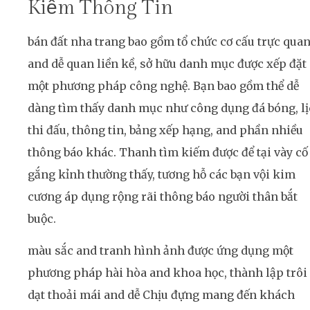
Kiếm Thông Tin
bán đất nha trang bao gồm tổ chức cơ cấu trực qua
and dễ quan liền kề, sở hữu danh mục được xếp đặt
một phương pháp công nghệ. Bạn bao gồm thể dễ
dàng tìm thấy danh mục như công dụng đá bóng, l
thi đấu, thông tin, bảng xếp hạng, and phần nhiều
thông báo khác. Thanh tìm kiếm được để tại vày cố
gắng kỉnh thường thấy, tương hỗ các bạn vội kim
cương áp dụng rộng rãi thông báo người thân bắt
buộc.
màu sắc and tranh hình ảnh được ứng dụng một
phương pháp hài hòa and khoa học, thành lập trôi
dạt thoải mái and dễ Chịu đựng mang đến khách