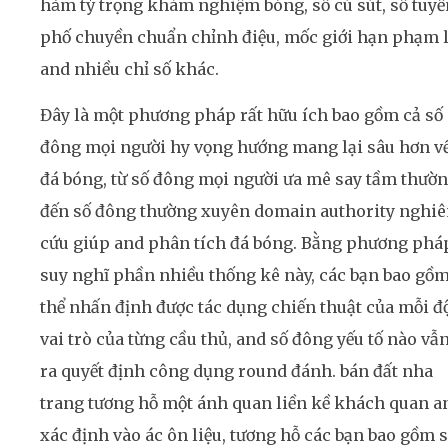
hàm tỷ trọng khám nghiệm bóng, số cú sút, số tuyế
phố chuyền chuẩn chỉnh điệu, mốc giới hạn phạm l
and nhiều chỉ số khác.
Đây là một phương pháp rất hữu ích bao gồm cả số
đông mọi người hy vọng hướng mang lại sâu hơn v
đá bóng, từ số đông mọi người ưa mê say tầm thườ
đến số đông thường xuyên domain authority nghi
cứu giúp and phân tích đá bóng. Bằng phương phá
suy nghĩ phần nhiều thống kê này, các bạn bao gồ
thể nhấn định được tác dụng chiến thuật của mỗi độ
vai trò của từng cầu thủ, and số đông yếu tố nào vẫ
ra quyết định công dụng round đánh. bán đất nha
trang tương hỗ một ánh quan liền kề khách quan a
xác định vào ác ôn liệu, tương hỗ các bạn bao gồm 