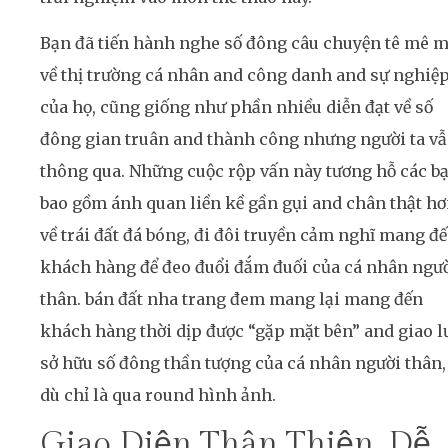
Bạn đã tiến hành nghe số đông câu chuyện tê mê 
về thị trường cá nhân and công danh and sự nghiệ
của họ, cũng giống như phần nhiều diễn đạt về số
đông gian truân and thành công nhưng người ta v
thông qua. Những cuộc rộp vấn này tương hỗ các b
bao gồm ánh quan liền kề gần gụi and chân thật h
về trái đất đá bóng, đi đôi truyền cảm nghĩ mang đ
khách hàng để đeo đuổi đắm đuối của cá nhân ngư
thân. bán đất nha trang đem mang lại mang đến
khách hàng thời dịp được “gặp mặt bên” and giao l
sở hữu số đông thần tượng của cá nhân người thân,
dù chỉ là qua round hình ảnh.
Giao Diện Thân Thiện, Dễ