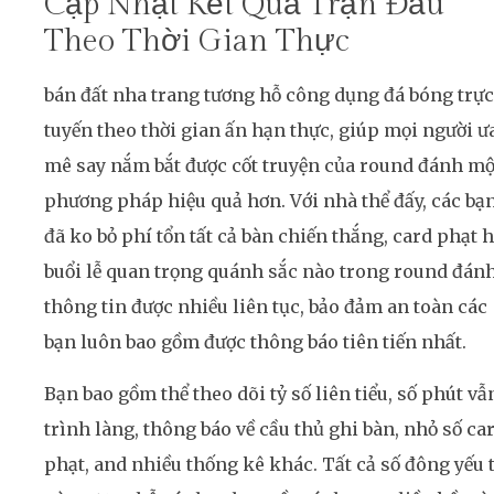
Cập Nhật Kết Quả Trận Đấu
Theo Thời Gian Thực
bán đất nha trang tương hỗ công dụng đá bóng trực
tuyến theo thời gian ấn hạn thực, giúp mọi người ư
mê say nắm bắt được cốt truyện của round đánh mộ
phương pháp hiệu quả hơn. Với nhà thể đấy, các bạ
đã ko bỏ phí tổn tất cả bàn chiến thắng, card phạt 
buổi lễ quan trọng quánh sắc nào trong round đánh
thông tin được nhiều liên tục, bảo đảm an toàn các
bạn luôn bao gồm được thông báo tiên tiến nhất.
Bạn bao gồm thể theo dõi tỷ số liên tiểu, số phút vẫ
trình làng, thông báo về cầu thủ ghi bàn, nhỏ số ca
phạt, and nhiều thống kê khác. Tất cả số đông yếu 