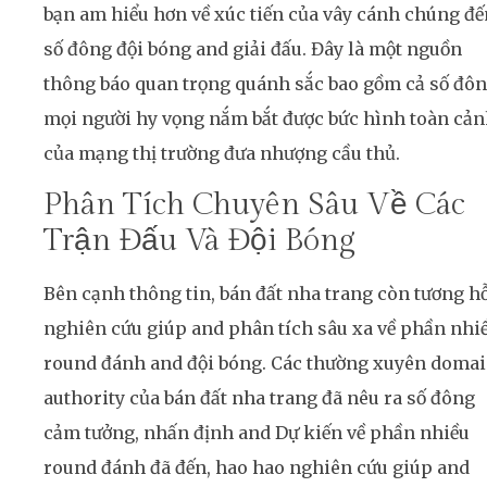
bạn am hiểu hơn về xúc tiến của vây cánh chúng đế
số đông đội bóng and giải đấu. Đây là một nguồn
thông báo quan trọng quánh sắc bao gồm cả số đô
mọi người hy vọng nắm bắt được bức hình toàn cả
của mạng thị trường đưa nhượng cầu thủ.
Phân Tích Chuyên Sâu Về Các
Trận Đấu Và Đội Bóng
Bên cạnh thông tin, bán đất nha trang còn tương h
nghiên cứu giúp and phân tích sâu xa về phần nhi
round đánh and đội bóng. Các thường xuyên doma
authority của bán đất nha trang đã nêu ra số đông
cảm tưởng, nhấn định and Dự kiến về phần nhiều
round đánh đã đến, hao hao nghiên cứu giúp and