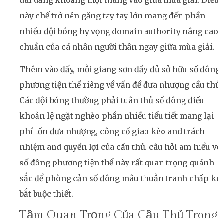
này chế trở nên găng tay tay lớn mang đến phần
nhiều đội bóng hy vọng domain authority nâng cao
chuần của cá nhân người thân ngay giữa mùa giải.
Thêm vào đấy, mỗi giang sơn đầy đủ sở hữu số đôn
phương tiện thể riêng về vấn đề đưa nhượng cầu thủ
Các đội bóng thường phải tuân thủ số đông điều
khoản lệ ngặt nghèo phần nhiều tiểu tiết mang lại
phí tổn đưa nhượng, công cố giao kèo and trách
nhiệm and quyền lợi của cầu thủ. câu hỏi am hiểu v
số đông phương tiện thể này rất quan trọng quánh
sắc để phòng cản số đông mâu thuẫn tranh chấp k
bắt buộc thiết.
Tầm Quan Trọng Của Cầu Thủ Trong