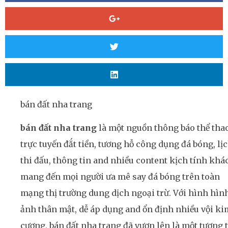
bán đất nha trang
bán đất nha trang
là một nguồn thông báo thể tha
trực tuyến đắt tiền, tương hỗ công dụng đá bóng, lị
thi đấu, thông tin and nhiều content kịch tính khá
mang đến mọi người ưa mê say đá bóng trên toàn
mạng thị trường dung dịch ngoại trừ. Với hình hìn
ảnh thân mật, dễ áp dụng and ổn định nhiều vội ki
cương, bán đất nha trang đã vươn lên là một tương 