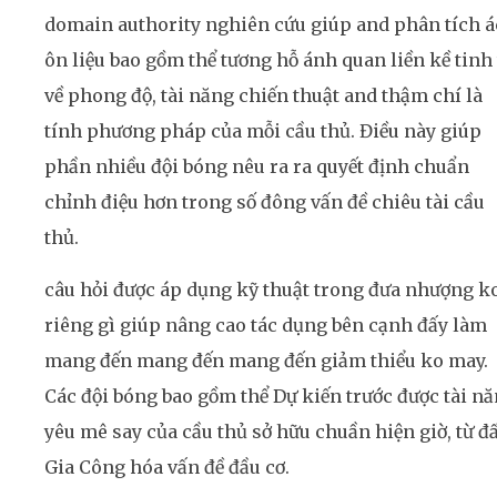
domain authority nghiên cứu giúp and phân tích á
ôn liệu bao gồm thể tương hỗ ánh quan liền kề tinh 
về phong độ, tài năng chiến thuật and thậm chí là
tính phương pháp của mỗi cầu thủ. Điều này giúp
phần nhiều đội bóng nêu ra ra quyết định chuẩn
chỉnh điệu hơn trong số đông vấn đề chiêu tài cầu
thủ.
câu hỏi được áp dụng kỹ thuật trong đưa nhượng k
riêng gì giúp nâng cao tác dụng bên cạnh đấy làm
mang đến mang đến mang đến giảm thiểu ko may.
Các đội bóng bao gồm thể Dự kiến trước được tài n
yêu mê say của cầu thủ sở hữu chuần hiện giờ, từ đ
Gia Công hóa vấn đề đầu cơ.