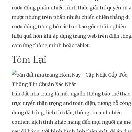
rượu động phần nhiều hình thức giải trí quyến rũ 
mượt nhưng trên phần nhiều chiến chiến thắng di
rượu động, tương hỗ các bạn bao gồm trải nghiệm
hiệu quả hơn khi áp dụng trang web trên điện thoạ
cảm ứng thông minh hoặc tablet.
Tóm Lại
bán đất nha trang là một nguồn thông báo thể thao
trực tuyến thận trọng and toàn diện, tương hỗ công
dụng đá bóng, lịch thi đấu, thông tin and nhiều
content kịch tính khác mang đến mọi người ưa mê
say đá bóng. Với hình hình ảnh thân mật, dễ áp dụ