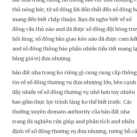
thủ nóng bức, từ số đông lời đồn thổi đến số đông b
mang đến biết chấp thuận. Bạn đã nghe biết về số
đông cầu thủ nào and đã được số đông đội bóng tru
hỏi lùng, số đông bản giao kèo nào đã được cam kết
and số đông thông báo phần nhiều tiểu tiết mang lạ
bảng giá trị đưa nhượng.
bán đất nha trang ko riêng gì cung cung cấp thông
tin về số đông thương vụ đưa nhượng lớn, bên cạnh
đấy nhiều về số đông thương vụ nhỏ hơn tuy nhiên
bao gồm thực lực trình làng ko thể biết trước. Các
thường xuyên domain authority của bán đất nha
trang đã nghiên cứu giúp and phân tích and nhấn
định về số đông thương vụ đưa nhượng, tương hỗ c