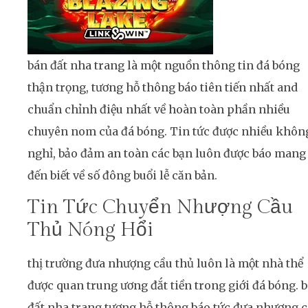
bán đất nha trang là một nguồn thông tin đá bóng
thận trọng, tương hỗ thông báo tiên tiến nhất and
chuẩn chỉnh điệu nhất về hoàn toàn phần nhiều
chuyên nom của đá bóng. Tin tức được nhiều khôn
nghỉ, bảo đảm an toàn các bạn luôn được báo mang
đến biết về số đông buổi lễ căn bản.
Tin Tức Chuyển Nhượng Cầu
Thủ Nóng Hổi
thị trường đưa nhượng cầu thủ luôn là một nhà thể
được quan trung ương đắt tiền trong giới đá bóng. 
đất nha trang tương hỗ thông báo tức đưa nhượng 