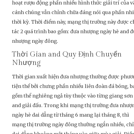
hoạt rượu động phần nhiều hình thức giải trí của v
cánh chúng vẫn chỉnh chữa đáng nói qua phần nh
thời kỳ. Thời điểm này, mạng thị trường này được c
tác 2 quá trình bao gồm: đưa nhượng ngày hè and đ
nhượng ngày đông.
Thời Gian and Quy Định Chuyển
Nhượng
Thời gian xuất hiện đưa nhượng thường được phươ
tiện thể bởi chưng phần nhiều liên đoàn đá bóng, b
gồm thể nghiêng ngả tùy thuộc vào từng giang sơn
and giải đấu. Trong khi mạng thị trường đưa nhượ
ngày hè dai dẳng từ tháng 6 mang lại tháng 8, thì
mạng thị trường ngày đông thường ngắn nhiều, chỉ
dai dẳng khoảng một tháng vào giữa mùa giải. Điề