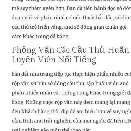
mê say thâm uyên hơn. Bạn đã tiến hành đọc số đô
đoạn viết về phần nhiều chiến thuật bắt đầu, số đô
cầu thủ trẻ triển vẳng, and số đông gian truân gợi
cảm khác trong đá bóng.
Phỏng Vấn Các Cầu Thủ, Huấn
Luyện Viên Nổi Tiếng
bán đất nha trang tiếp tục thực hiện phần nhiều cu
rộp vấn sở hữu số đông cầu thủ, tập huấn viên and
phần nhiều nhân vật thông dụng khác trong giới đ
bóng. Những cuộc rộp vấn này đem mang lại mang
đến khách hàng thời dịp để am hiểu hơn về suy ngh
cảm tình and trải nghiệm của mọi người đã liên tiể
trải nghiệm vào môn thể thao này.