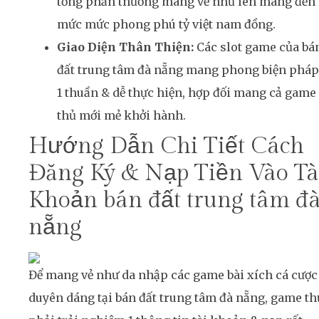
tổng phần thưởng mang vẻ như lên mang đến
mức mức phong phú tỷ việt nam đồng.
Giao Diện Thân Thiện:
Các slot game của bá
đất trung tâm đà nẵng mang phong biện pháp 
1 thuần & dễ thực hiện, hợp đối mang cả game
thủ mới mẻ khởi hành.
Hướng Dẫn Chi Tiết Cách
Đăng Ký & Nạp Tiền Vào Tà
Khoản bán đất trung tâm đ
nẵng
Để mang vẻ như da nhập các game bài xích cá cược
duyên dáng tại bán đất trung tâm đà nẵng, game th