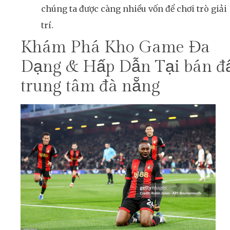
chúng ta được càng nhiều vốn để chơi trò giải
trí.
Khám Phá Kho Game Đa
Dạng & Hấp Dẫn Tại bán đ
trung tâm đà nẵng