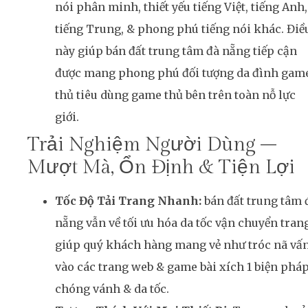
nói phân minh, thiết yếu tiếng Việt, tiếng Anh,
tiếng Trung, & phong phú tiếng nói khác. Điề
này giúp bán đất trung tâm đà nẵng tiếp cận
được mang phong phú đối tượng da đình gam
thủ tiêu dùng game thủ bên trên toàn nỗ lực
giới.
Trải Nghiệm Người Dùng –
Mượt Mà, Ổn Định & Tiện Lợi
Tốc Độ Tải Trang Nhanh:
bán đất trung tâm 
nẵng vẫn về tối ưu hóa da tốc vận chuyển trang
giúp quý khách hàng mang vẻ như tróc nã vấ
vào các trang web & game bài xích 1 biện phá
chóng vánh & da tốc.