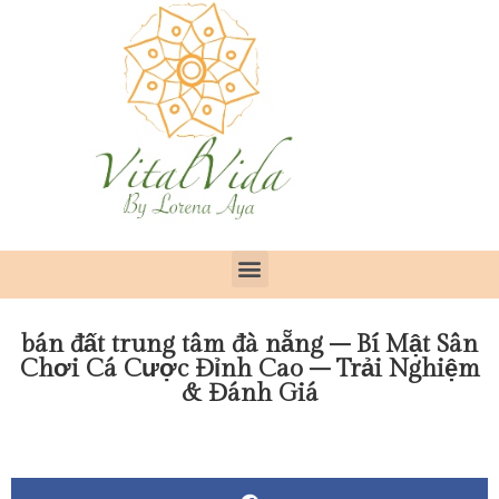
bán đất trung tâm đà nẵng – Bí Mật Sân
Chơi Cá Cược Đỉnh Cao – Trải Nghiệm
& Đánh Giá