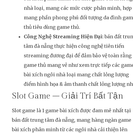
nhà loại, mang các mức cược phân minh, hợp
mang phần phong phú đối tượng da đình ga
thủ tiêu dùng game thủ.
Công Nghệ Streaming Hiện Đại:
bán đất tru
tâm đà nẵng thực hiện công nghệ tiên tiến
streaming đương đại để đảm bảo vệ toàn rằng
game thủ mang vẻ như xem trực tiếp các gam
bài xích ngôi nhà loại mang chất lỏng lượng
điểm hình họa & âm thanh chất lỏng lượng nh
Slot Game – Giải Trí Bất Tận
Slot game là 1 game bài xích được đam mê nhất tại
bán đất trung tâm đà nẵng, mang hàng ngàn game
bài xích phân minh từ các ngôi nhà cải thiện lên