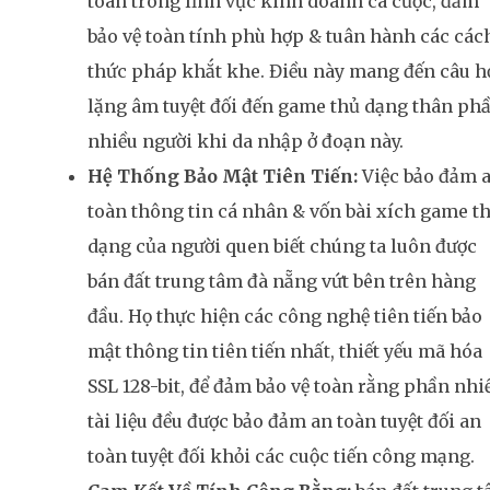
toàn trong lĩnh vực kinh doanh cá cược, đảm
bảo vệ toàn tính phù hợp & tuân hành các các
thức pháp khắt khe. Điều này mang đến câu h
lặng âm tuyệt đối đến game thủ dạng thân ph
nhiều người khi da nhập ở đoạn này.
Hệ Thống Bảo Mật Tiên Tiến:
Việc bảo đảm 
toàn thông tin cá nhân & vốn bài xích game t
dạng của người quen biết chúng ta luôn được
bán đất trung tâm đà nẵng vứt bên trên hàng
đầu. Họ thực hiện các công nghệ tiên tiến bảo
mật thông tin tiên tiến nhất, thiết yếu mã hóa
SSL 128-bit, để đảm bảo vệ toàn rằng phần nhi
tài liệu đều được bảo đảm an toàn tuyệt đối an
toàn tuyệt đối khỏi các cuộc tiến công mạng.