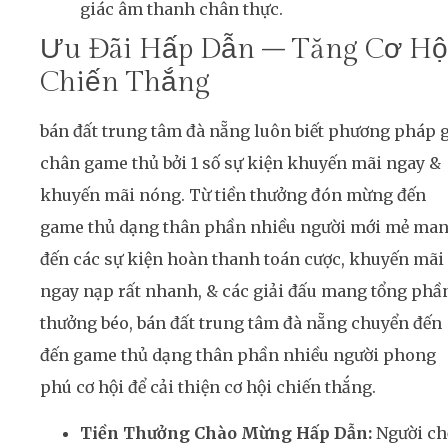
giác âm thanh chân thực.
Ưu Đãi Hấp Dẫn – Tăng Cơ Hộ
Chiến Thắng
bán đất trung tâm đà nẵng luôn biết phương pháp 
chân game thủ bởi 1 số sự kiện khuyến mãi ngay &
khuyến mãi nóng. Từ tiền thưởng đón mừng đến
game thủ dạng thân phần nhiều người mới mẻ ma
đến các sự kiện hoàn thanh toán cược, khuyến mãi
ngay nạp rất nhanh, & các giải đấu mang tổng phầ
thưởng béo, bán đất trung tâm đà nẵng chuyển đến
đến game thủ dạng thân phần nhiều người phong
phú cơ hội để cải thiện cơ hội chiến thắng.
Tiền Thưởng Chào Mừng Hấp Dẫn:
Người ch