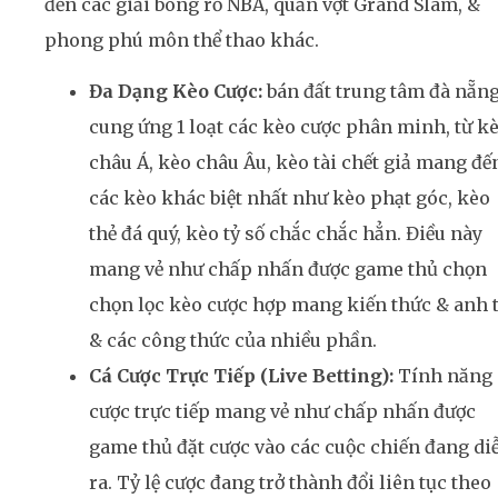
đến các giải bóng rổ NBA, quần vợt Grand Slam, &
phong phú môn thể thao khác.
Đa Dạng Kèo Cược:
bán đất trung tâm đà nẵn
cung ứng 1 loạt các kèo cược phân minh, từ k
châu Á, kèo châu Âu, kèo tài chết giả mang đế
các kèo khác biệt nhất như kèo phạt góc, kèo
thẻ đá quý, kèo tỷ số chắc chắc hẳn. Điều này
mang vẻ như chấp nhấn được game thủ chọn
chọn lọc kèo cược hợp mang kiến thức & anh t
& các công thức của nhiều phần.
Cá Cược Trực Tiếp (Live Betting):
Tính năng 
cược trực tiếp mang vẻ như chấp nhấn được
game thủ đặt cược vào các cuộc chiến đang di
ra. Tỷ lệ cược đang trở thành đổi liên tục theo