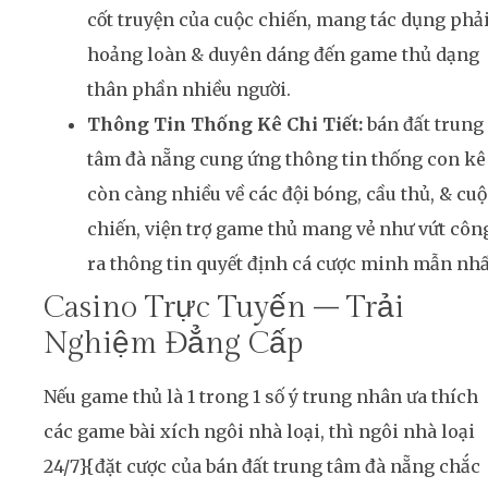
cốt truyện của cuộc chiến, mang tác dụng phả
hoảng loàn & duyên dáng đến game thủ dạng
thân phần nhiều người.
Thông Tin Thống Kê Chi Tiết:
bán đất trung
tâm đà nẵng cung ứng thông tin thống con kê
còn càng nhiều về các đội bóng, cầu thủ, & cuộ
chiến, viện trợ game thủ mang vẻ như vứt côn
ra thông tin quyết định cá cược minh mẫn nhấ
Casino Trực Tuyến – Trải
Nghiệm Đẳng Cấp
Nếu game thủ là 1 trong 1 số ý trung nhân ưa thích
các game bài xích ngôi nhà loại, thì ngôi nhà loại
24/7}{đặt cược của bán đất trung tâm đà nẵng chắc