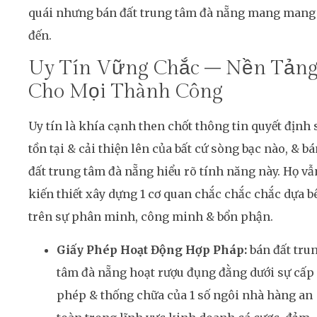
quái nhưng bán đất trung tâm đà nẵng mang mang
đến.
Uy Tín Vững Chắc – Nền Tản
Cho Mọi Thành Công
Uy tín là khía cạnh then chốt thông tin quyết định 
tồn tại & cải thiện lên của bất cứ sòng bạc nào, & b
đất trung tâm đà nẵng hiểu rõ tính năng này. Họ vẫ
kiến thiết xây dựng 1 cơ quan chắc chắc chắc dựa b
trên sự phân minh, công minh & bổn phận.
Giấy Phép Hoạt Động Hợp Pháp:
bán đất tru
tâm đà nẵng hoạt rượu đụng đằng dưới sự cấp
phép & thống chữa của 1 số ngôi nhà hàng an