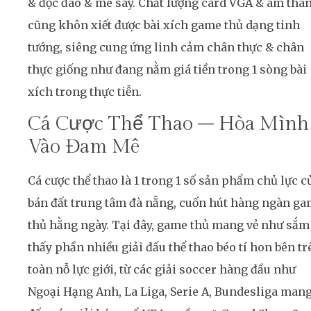
& độc đáo & mê say. Chất lượng card VGA & âm tha
cũng khôn xiết được bài xích game thủ dạng tinh
tướng, siêng cung ứng linh cảm chân thực & chân
thực giống như đang nằm giá tiền trong 1 sòng bài
xích trong thực tiễn.
Cá Cược Thể Thao – Hòa Mình
Vào Đam Mê
Cá cược thể thao là 1 trong 1 số sản phẩm chủ lực c
bán đất trung tâm đà nẵng, cuốn hút hàng ngàn g
thủ hằng ngày. Tại đây, game thủ mang vẻ như sắm
thấy phần nhiều giải đấu thể thao béo tí hon bên tr
toàn nỗ lực giới, từ các giải soccer hàng đầu như
Ngoại Hạng Anh, La Liga, Serie A, Bundesliga man