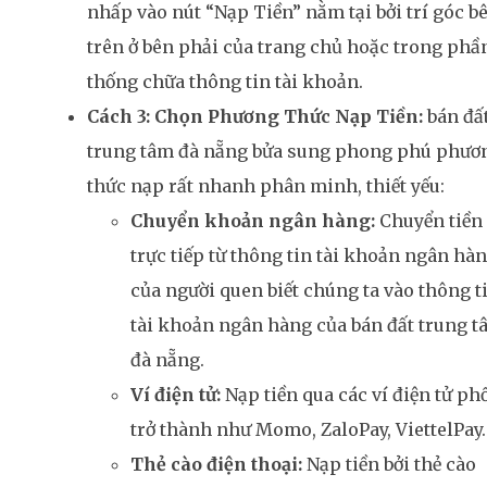
nhấp vào nút “Nạp Tiền” nằm tại bởi trí góc b
trên ở bên phải của trang chủ hoặc trong phầ
thống chữa thông tin tài khoản.
Cách 3: Chọn Phương Thức Nạp Tiền:
bán đấ
trung tâm đà nẵng bửa sung phong phú phươ
thức nạp rất nhanh phân minh, thiết yếu:
Chuyển khoản ngân hàng:
Chuyển tiền
trực tiếp từ thông tin tài khoản ngân hà
của người quen biết chúng ta vào thông t
tài khoản ngân hàng của bán đất trung 
đà nẵng.
Ví điện tử:
Nạp tiền qua các ví điện tử ph
trở thành như Momo, ZaloPay, ViettelPay.
Thẻ cào điện thoại:
Nạp tiền bởi thẻ cào