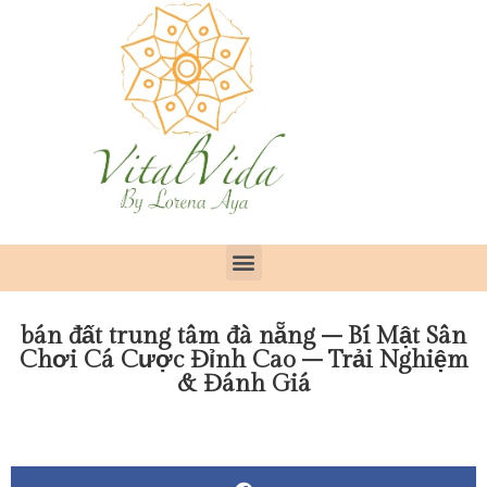
bán đất trung tâm đà nẵng – Bí Mật Sân
Chơi Cá Cược Đỉnh Cao – Trải Nghiệm
& Đánh Giá