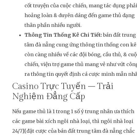
cốt truyện của cuộc chiến, mang tác dụng phả
hoảng loàn & duyên dáng đến game thủ dạng
thân phần nhiều người.
Thông Tin Thống Kê Chi Tiết:
bán đất trung
tâm đà nẵng cung ứng thông tin thống con kê
còn càng nhiều về các đội bóng, cầu thủ, & cuộ
chiến, viện trợ game thủ mang vẻ như vứt côn
ra thông tin quyết định cá cược minh mẫn nhấ
Casino Trực Tuyến – Trải
Nghiệm Đẳng Cấp
Nếu game thủ là 1 trong 1 số ý trung nhân ưa thích
các game bài xích ngôi nhà loại, thì ngôi nhà loại
24/7}{đặt cược của bán đất trung tâm đà nẵng chắc