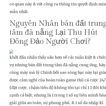
cơ quan này & vứt công ra thông tin quyết định mi
mẫn nhất.
Nguyên Nhân bán đất trun
tâm đà nẵng Lại Thu Hút
Đông Đảo Người Chơi?
khởi đầu nhấn thấy sâu hơn về các tuấn kiệt & chức
vụ nhưng bán đất trung tâm đà nẵng cung ứng, hãy
cùng mày mò lý Chính bởi sao sòng bạc này lại gi
được cảm nghĩ của hoàn toàn game thủ cá cược 24/
{đặt cược. chậm tiến độ không tồn tại chỉ 1 1 đôi kh
cạnh cá biệt, nhưng là 1 trong 1 số sự liên minh hò
giải giữa an toàn, sự phong phú, & 1 số da nhập kì