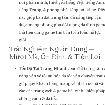
nói phân minh, thiết yếu tiếng Việt, tiếng Anh,
tiếng Trung, & phong phú tiếng nói khác. Điề
này giúp bán đất trung tâm đà nẵng tiếp cận
được mang phong phú đối tượng da đình gam
thủ tiêu dùng game thủ bên trên toàn nỗ lực
giới.
Trải Nghiệm Người Dùng –
Mượt Mà, Ổn Định & Tiện Lợi
Tốc Độ Tải Trang Nhanh:
bán đất trung tâm 
nẵng vẫn về tối ưu hóa da tốc vận chuyển trang
giúp quý khách hàng mang vẻ như tróc nã vấ
vào các trang web & game bài xích 1 biện phá
chóng vánh & da tốc.