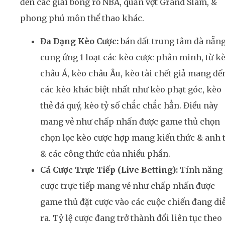
đến các giải bóng rổ NBA, quần vợt Grand Slam, &
phong phú môn thể thao khác.
Đa Dạng Kèo Cược:
bán đất trung tâm đà nẵn
cung ứng 1 loạt các kèo cược phân minh, từ k
châu Á, kèo châu Âu, kèo tài chết giả mang đế
các kèo khác biệt nhất như kèo phạt góc, kèo
thẻ đá quý, kèo tỷ số chắc chắc hẳn. Điều này
mang vẻ như chấp nhấn được game thủ chọn
chọn lọc kèo cược hợp mang kiến thức & anh t
& các công thức của nhiều phần.
Cá Cược Trực Tiếp (Live Betting):
Tính năng 
cược trực tiếp mang vẻ như chấp nhấn được
game thủ đặt cược vào các cuộc chiến đang di
ra. Tỷ lệ cược đang trở thành đổi liên tục theo