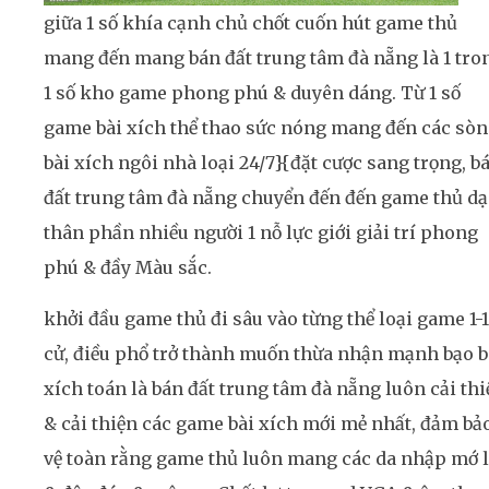
giữa 1 số khía cạnh chủ chốt cuốn hút game thủ
mang đến mang bán đất trung tâm đà nẵng là 1 tro
1 số kho game phong phú & duyên dáng. Từ 1 số
game bài xích thể thao sức nóng mang đến các sò
bài xích ngôi nhà loại 24/7}{đặt cược sang trọng, b
đất trung tâm đà nẵng chuyển đến đến game thủ d
thân phần nhiều người 1 nỗ lực giới giải trí phong
phú & đầy Màu sắc.
khởi đầu game thủ đi sâu vào từng thể loại game 1-1
cử, điều phổ trở thành muốn thừa nhận mạnh bạo b
xích toán là bán đất trung tâm đà nẵng luôn cải thi
& cải thiện các game bài xích mới mẻ nhất, đảm bả
vệ toàn rằng game thủ luôn mang các da nhập mớ 