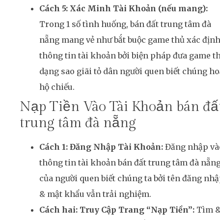
Cách 5: Xác Minh Tài Khoản (nếu mang):
Trong 1 số tình huống, bán đất trung tâm đà
nẵng mang vẻ như bắt buộc game thủ xác địn
thông tin tài khoản bởi biện pháp đưa game t
dạng sao giãi tỏ dân người quen biết chúng h
hộ chiếu.
Nạp Tiền Vào Tài Khoản bán đấ
trung tâm đà nẵng
Cách 1: Đăng Nhập Tài Khoản:
Đăng nhập và
thông tin tài khoản bán đất trung tâm đà nẵn
của người quen biết chúng ta bởi tên đăng nh
& mật khẩu vẫn trải nghiệm.
Cách hai: Truy Cập Trang “Nạp Tiền”:
Tìm 