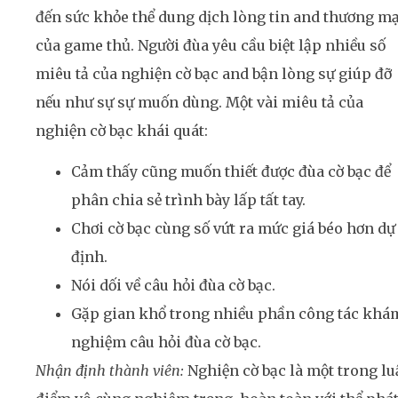
đến sức khỏe thể dung dịch lòng tin and thương mạ
của game thủ. Người đùa yêu cầu biệt lập nhiều số
miêu tả của nghiện cờ bạc and bận lòng sự giúp đỡ
nếu như sự sự muốn dùng. Một vài miêu tả của
nghiện cờ bạc khái quát:
Cảm thấy cũng muốn thiết được đùa cờ bạc để
phân chia sẻ trình bày lấp tất tay.
Chơi cờ bạc cùng số vứt ra mức giá béo hơn dự
định.
Nói dối về câu hỏi đùa cờ bạc.
Gặp gian khổ trong nhiều phần công tác khá
nghiệm câu hỏi đùa cờ bạc.
Nhận định thành viên:
Nghiện cờ bạc là một trong l