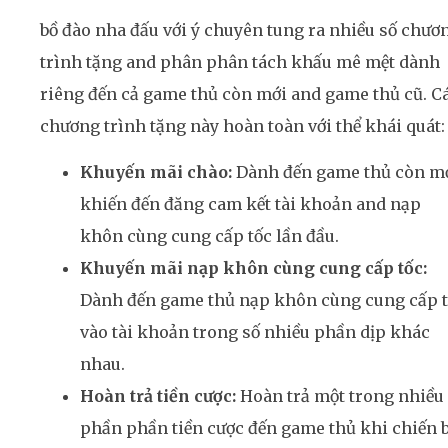
bồ đào nha đấu với ý chuyên tung ra nhiều số chươ
trình tặng and phân phân tách khấu mê mệt dành
riêng đến cả game thủ còn mới and game thủ cũ. C
chương trình tặng này hoàn toàn với thể khái quát:
Khuyến mãi chào:
Dành đến game thủ còn m
khiến đến đăng cam kết tài khoản and nạp
khôn cùng cung cấp tốc lần đầu.
Khuyến mãi nạp khôn cùng cung cấp tốc:
Dành đến game thủ nạp khôn cùng cung cấp 
vào tài khoản trong số nhiều phần dịp khác
nhau.
Hoàn trả tiền cược:
Hoàn trả một trong nhiều
phần phần tiền cược đến game thủ khi chiến b