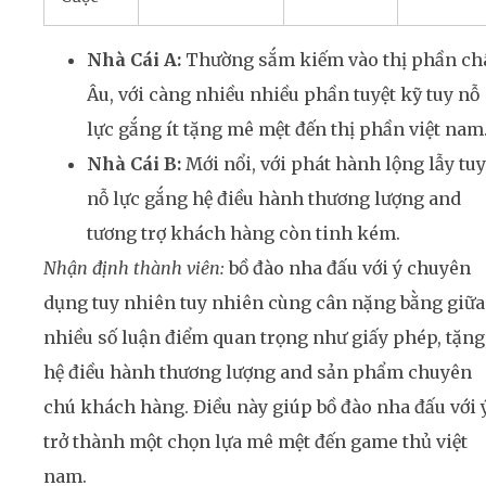
Nhà Cái A:
Thường sắm kiếm vào thị phần ch
Âu, với càng nhiều nhiều phần tuyệt kỹ tuy nỗ
lực gắng ít tặng mê mệt đến thị phần việt nam
Nhà Cái B:
Mới nổi, với phát hành lộng lẫy tuy
nỗ lực gắng hệ điều hành thương lượng and
tương trợ khách hàng còn tinh kém.
Nhận định thành viên:
bồ đào nha đấu với ý chuyên
dụng tuy nhiên tuy nhiên cùng cân nặng bằng giữa
nhiều số luận điểm quan trọng như giấy phép, tặng
hệ điều hành thương lượng and sản phẩm chuyên
chú khách hàng. Điều này giúp bồ đào nha đấu với 
trở thành một chọn lựa mê mệt đến game thủ việt
nam.