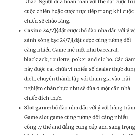
khác. Người đùa hoàn toàn với thể đặt cược tr
cuộc chiến hoặc cược trực tiếp trong khi cuộc
chiến sẽ chào làng.
Casino 24/7}{đặt cược:
bồ đào nha đấu với ý v
sảnh sòng bạc 24/7}{đặt cược cùng tương đối
càng nhiều Game mê mệt như baccarat,
blackjack, roulette, poker and sic bo. Các Ga
này được cai chữa vì nhiều số dealer thực dun
dịch, chuyên thành lập với tham gia vào trải
nghiệm chân thực như sẽ đùa ở một căn nhà
chiếc đích thực.
Slot game:
bồ đào nha đấu với ý với hàng tră
Game slot game cùng tương đối càng nhiều
công ty thể and đẳng cung cấp and sang trọng