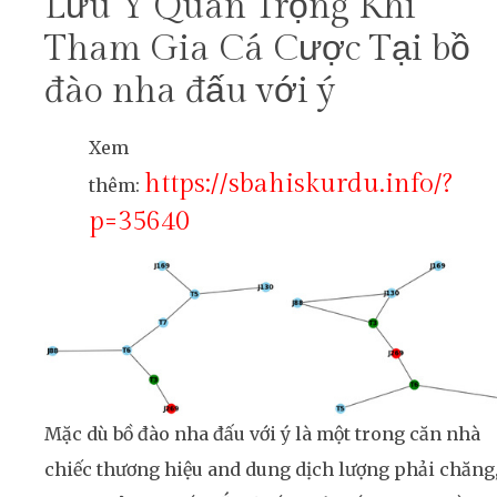
Lưu Ý Quan Trọng Khi
Tham Gia Cá Cược Tại bồ
đào nha đấu với ý
Xem
https://sbahiskurdu.info/?
thêm:
p=35640
Mặc dù bồ đào nha đấu với ý là một trong căn nhà
chiếc thương hiệu and dung dịch lượng phải chăng