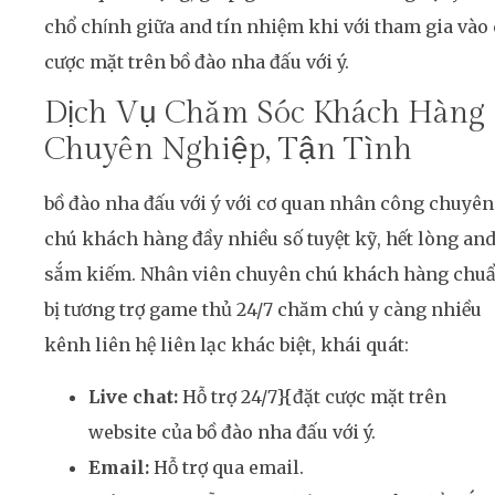
chổ chính giữa and tín nhiệm khi với tham gia vào 
cược mặt trên bồ đào nha đấu với ý.
Dịch Vụ Chăm Sóc Khách Hàng
Chuyên Nghiệp, Tận Tình
bồ đào nha đấu với ý với cơ quan nhân công chuyên
chú khách hàng đầy nhiều số tuyệt kỹ, hết lòng an
sắm kiếm. Nhân viên chuyên chú khách hàng chu
bị tương trợ game thủ 24/7 chăm chú y càng nhiều
kênh liên hệ liên lạc khác biệt, khái quát:
Live chat:
Hỗ trợ 24/7}{đặt cược mặt trên
website của bồ đào nha đấu với ý.
Email:
Hỗ trợ qua email.