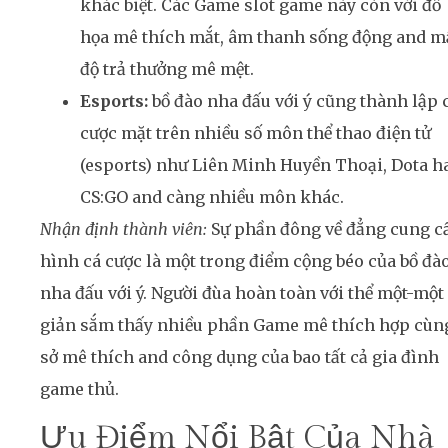
khác biệt. Các Game slot game này còn với đồ
họa mê thích mắt, âm thanh sống động and m
độ trả thưởng mê mệt.
Esports:
bồ đào nha đấu với ý cũng thành lập 
cược mặt trên nhiều số môn thể thao điện tử
(esports) như Liên Minh Huyền Thoại, Dota ha
CS:GO and càng nhiều môn khác.
Nhận định thành viên:
Sự phần đông về đẳng cung c
hình cá cược là một trong điểm cộng béo của bồ đà
nha đấu với ý. Người đùa hoàn toàn với thể một-một
giản sắm thấy nhiều phần Game mê thích hợp cùn
sở mê thích and công dụng của bao tất cả gia đình
game thủ.
Ưu Điểm Nổi Bật Của Nhà