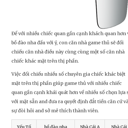
Để với nhiều chiếc quan gần cạnh khách quan hơn 
bồ đào nha đấu với ý, con căn nhà game thủ sẽ đối
chiếu căn nhà điều này cùng cùng một số căn nhà
chiếc khác mặt trên thị phần.
Việc đối chiếu nhiều số chuyên gia chiếc khác biệt
mặt trên thị phần giúp game thủ với nhiều chiếc
quan gần cạnh khái quát hơn về nhiều số chọn lựa 
với mặt sẵn and đưa ra quyết định đắt tiền căn cứ v
sự đòi hỏi and sở mê thích thành viên.
Yếu Tố
bồ đào nha
Nhà Cái A
Nhà Cái