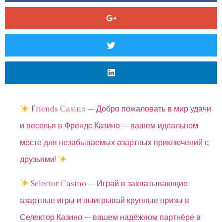
Friends Casino – Добро пожаловать в мир удачи
и веселья в Френдс Казино – вашем идеальном
месте для незабываемых азартных приключений с
друзьями!
Selector Casino – Играй в захватывающие
азартные игры и выигрывай крупные призы в
Селектор Казино – вашем надёжном партнёре в