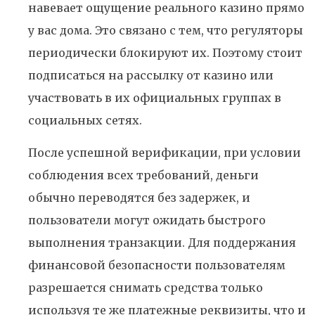
навевает ощущение реального казино прямо
у вас дома. Это связано с тем, что регуляторы
периодически блокируют их. Поэтому стоит
подписаться на рассылку от казино или
участвовать в их официальных группах в
социальных сетях.
После успешной верификации, при условии
соблюдения всех требований, деньги
обычно переводятся без задержек, и
пользователи могут ожидать быстрого
выполнения транзакции. Для поддержания
финансовой безопасности пользователям
разрешается снимать средства только
используя те же платежные реквизиты, что и