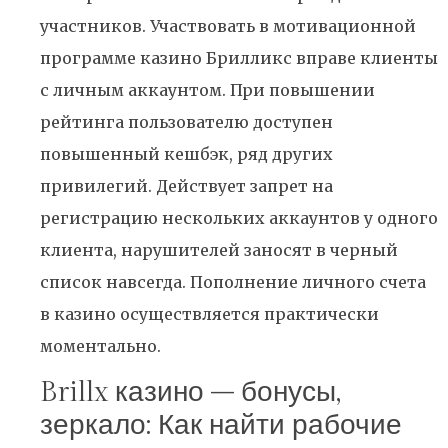
участников. Участвовать в мотивационной
программе казино Брилликс вправе клиенты
с личным аккаунтом. При повышении
рейтинга пользователю доступен
повышенный кешбэк, ряд других
привилегий. Действует запрет на
регистрацию нескольких аккаунтов у одного
клиента, нарушителей заносят в черный
список навсегда. Пополнение личного счета
в казино осуществляется практически
моментально.
Brillx казино – бонусы,
зеркало: Как найти рабочие