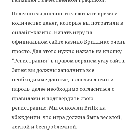
Полезно ежедневно отслеживать время и
количество денег, которые вы потратили в
онлайн-казино. Начать игру на
официальном сайте казино Брилликс очень
просто. Для этого нужно нажать на кнопку
“Регистрация” в правом верхнем углу сайта.
Затем вы должны заполнить все
необходимые данные, включая логин и
пароль, далее необходимо согласиться с
правилами и подтвердить свою
регистрацию. Мы основали Brillx на
убеждении, что игра должна быть веселой,
легкой и беспроблемной.