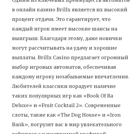
в онлайн казино Brillx является их высокий
процент отдачи. Это гарантирует, что
каждый игрок имеет высокие шансы на
выигрыш. Благодаря этому, даже новички
могут рассчитывать на удачу и хорошие
выплаты. Brillx Casino предлагает огромный
выбор игровых автоматов, обеспечивая
каждому игроку незабываемые впечатления.
Любителей классики порадует наличие
таких популярных игр как «Book Of Ra
Deluxe» и «Fruit Cocktail 2». Современные
слоты, такие как «The Dog House» и «Iron
Bank», погрузят вас в мир увлекательного
геймплея с качественной графикой.