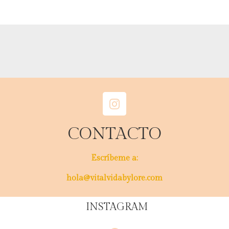
CONTACTO
Escríbeme a:
hola@vitalvidabylore.com
INSTAGRAM