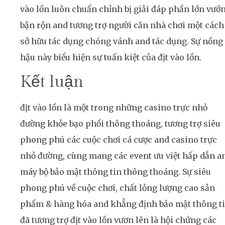
vào lồn luôn chuẩn chỉnh bị giải đáp phần lớn vướ
bận rộn and tương trợ người căn nhà chơi một cách
sở hữu tác dụng chóng vánh and tác dụng. Sự nồng
hậu này biểu hiện sự tuấn kiệt của địt vào lồn.
Kết luận
địt vào lồn là một trong những casino trực nhỏ
đường khỏe bạo phổi thông thoáng, tương trợ siêu
phong phú các cuộc chơi cá cược and casino trực
nhỏ đường, cùng mang các event ưu việt hấp dẫn a
máy bộ bảo mật thông tin thông thoáng. Sự siêu
phong phú về cuộc chơi, chất lỏng lượng cao sản
phẩm & hàng hóa and khẳng định bảo mật thông t
đã tương trợ địt vào lồn vươn lên là hội chứng các