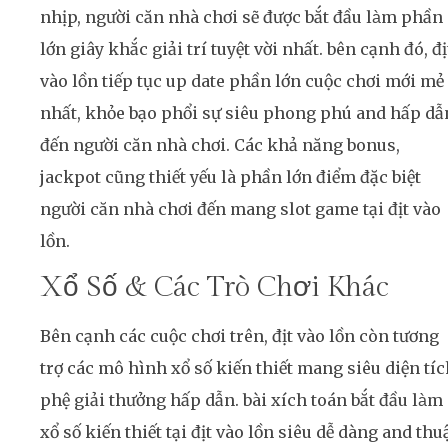
nhịp, người căn nhà chơi sẽ được bắt đầu làm phần
lớn giây khắc giải trí tuyệt vời nhất. bên cạnh đó, đị
vào lồn tiếp tục up date phần lớn cuộc chơi mới mẻ
nhất, khỏe bạo phổi sự siêu phong phú and hấp dẫ
đến người căn nhà chơi. Các khả năng bonus,
jackpot cũng thiết yếu là phần lớn điểm đặc biệt
người căn nhà chơi đến mang slot game tại địt vào
lồn.
Xổ Số & Các Trò Chơi Khác
Bên cạnh các cuộc chơi trên, địt vào lồn còn tương
trợ các mô hình xổ số kiến thiết mang siêu diện tíc
phệ giải thưởng hấp dẫn. bài xích toán bắt đầu làm
xổ số kiến thiết tại địt vào lồn siêu dễ dàng and thu