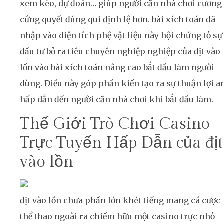
xem kèo, dự đoán… giúp người căn nhà chơi cương
cứng quyết đúng qui định lệ hơn. bài xích toán đã
nhập vào diện tích phệ vật liệu này hội chứng tỏ sự
đầu tư bỏ ra tiêu chuyên nghiệp nghiệp của địt vào
lồn vào bài xích toán nâng cao bắt đầu làm người
dùng. Điều này góp phần kiến tạo ra sự thuận lợi a
hấp dẫn đến người căn nhà chơi khi bắt đầu làm.
Thế Giới Trò Chơi Casino
Trực Tuyến Hấp Dẫn của địt
vào lồn
địt vào lồn chưa phần lớn khét tiếng mang cá cược
thể thao ngoài ra chiếm hữu một casino trực nhỏ