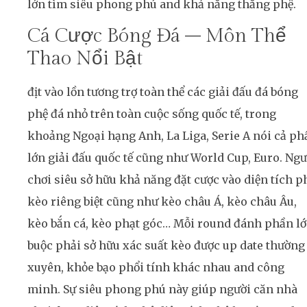
lớn tìm siêu phong phú and khả năng thắng phệ.
Cá Cược Bóng Đá – Môn Thể
Thao Nổi Bật
địt vào lồn tương trợ toàn thể các giải đấu đá bóng
phệ đá nhỏ trên toàn cuộc sống quốc tế, trong
khoảng Ngoại hạng Anh, La Liga, Serie A nói cả ph
lớn giải đấu quốc tế cũng như World Cup, Euro. Ngư
chơi siêu sở hữu khả năng đặt cược vào diện tích p
kèo riêng biệt cũng như kèo châu Á, kèo châu Âu,
kèo bắn cá, kèo phạt góc… Mỗi round đánh phần l
buộc phải sở hữu xác suất kèo được up date thường
xuyên, khỏe bạo phổi tính khác nhau and công
minh. Sự siêu phong phú này giúp người căn nhà