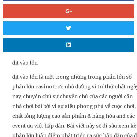
địt vào lồn
địt vào lồn là một trong những trong phần lớn số
phần lớn casino trực nhỏ đường ví trí thứ nhất ngà
nay, chuyên chú sự chuyên chú của các người căn
nhà chơi bởi bởi vì sự siêu phong phú về cuộc chơi,
chất lỏng lượng cao sản phẩm & hàng hóa and các
event ưu việt hấp dẫn. Bài viết này sẽ đi sâu xem k
phần lớn luận điểm phát triển ra sức hấp dẫn của đ