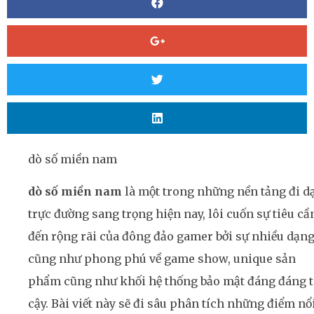
dò số miền nam
dò số miền nam
là một trong những nền tảng đi d
trực đường sang trọng hiện nay, lôi cuốn sự tiêu cầ
đến rộng rãi của đông đảo gamer bởi sự nhiều dạn
cũng như phong phú về game show, unique sản
phẩm cũng như khối hệ thống bảo mật đáng đáng t
cậy. Bài viết này sẽ đi sâu phân tích những điểm nổ