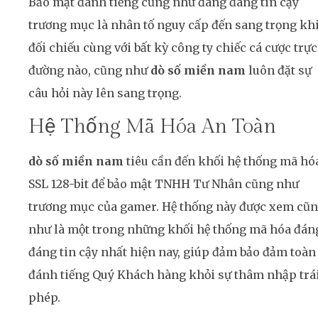
Bảo mật đánh tiếng cũng như đáng đáng tin cậy
trương mục là nhân tố nguy cấp đến sang trọng kh
đối chiếu cùng với bất kỳ công ty chiếc cá cược trực
đường nào, cũng như
dò số miền nam
luôn đặt sự
câu hỏi này lên sang trọng.
Hệ Thống Mã Hóa An Toàn
dò số miền nam
tiêu cần đến khối hệ thống mã hó
SSL 128-bit để bảo mật TNHH Tư Nhân cũng như
trương mục của gamer. Hệ thống này được xem cũ
như là một trong những khối hệ thống mã hóa đán
đáng tin cậy nhất hiện nay, giúp đảm bảo đảm toàn
đánh tiếng Quý Khách hàng khỏi sự thâm nhập trá
phép.