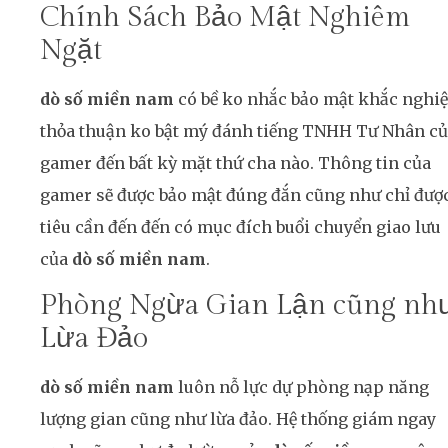
Chính Sách Bảo Mật Nghiêm
Ngặt
dò số miền nam
có bề ko nhắc bảo mật khắc nghiệ
thỏa thuận ko bật mý đánh tiếng TNHH Tư Nhân c
gamer đến bất kỳ mặt thứ cha nào. Thông tin của
gamer sẽ được bảo mật đúng đắn cũng như chỉ đượ
tiêu cần đến đến có mục đích buổi chuyển giao lưu
của
dò số miền nam
.
Phòng Ngừa Gian Lận cũng nh
Lừa Đảo
dò số miền nam
luôn nỗ lực dự phòng nạp năng
lượng gian cũng như lừa đảo. Hệ thống giám ngay