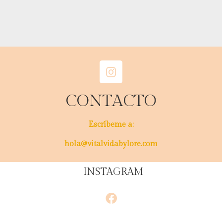
CONTACTO
Escríbeme a:
hola@vitalvidabylore.com
INSTAGRAM