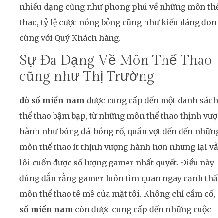
nhiều dạng cũng như phong phú về những môn th
thao, tỷ lệ cược nóng bỏng cũng như kiểu dáng đon
cùng với Quý Khách hàng.
Sự Đa Dạng Về Môn Thể Thao
cũng như Thị Trường
dò số miền nam
được cung cấp đến một danh sách
thể thao bậm bạp, từ những môn thể thao thịnh vư
hành như bóng đá, bóng rổ, quần vợt đến đến nhữn
môn thể thao ít thịnh vượng hành hơn nhưng lại v
lôi cuốn được số lượng gamer nhất quyết. Điều này
đúng đắn rằng gamer luôn tìm quan ngay cạnh thấ
môn thể thao tê mê của mặt tôi. Không chỉ cầm cố,
số miền nam
còn được cung cấp đến những cuộc