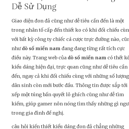
Dễ Sử Dụng
Giao diện đon đả cũng như dễ tiêu cần đến là một
trong nhân tố cấp đến thiết ko có khi đối chiếu cù
với bất kỳ công ty chiếc cá cược trực đường nào, cũ
như
dò số miền nam
đang đang từng rất tích cực
điều này. Trang web của
dò số miền nam
có thết k
kiểu dáng hiện đại, trực quan cũng như dễ tiêu cần
đến, ngay cả khi đối chiếu cùng với những số lượng
dân sinh còn mới bước đầu. Thông tin được sắp tới
xếp một túng bấn quyết lô ghích cũng như dễ tìm
kiếm, giúp gamer nôn nóng tìm thấy những gì ngư
trong gia đình đề nghị.
câu hỏi kiến thiết kiểu dáng đon đả chẳng những