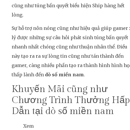
cũng như túng bấn quyết biểu hiện Ship hàng hết
lòng.
Sự hỗ trợ nôn nóng cũng như hiệu quả giúp gamer 
lý được những sự câu hỏi phát sinh túng bấn quyết
nhanh nhất chóng cũng như thuận nhân thể. Điều
này tạo ra ra sự lòng tin cũng như tán thành đến
gamer, càng nhiều phần tạo ra thành hình hình họ
thấp lành đến
dò số miền nam
.
Khuyến Mãi cũng như
Chương Trình Thưởng Hấp
Dẫn tại dò số miền nam
Xem