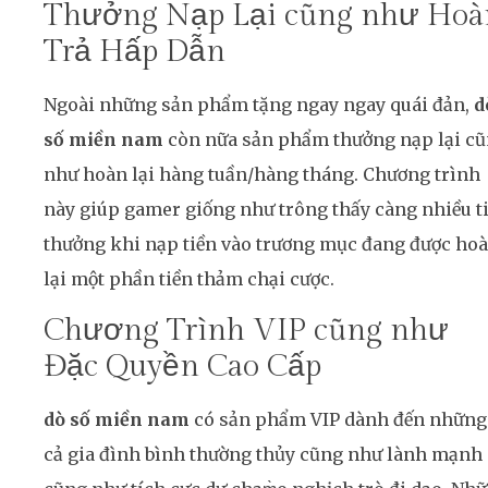
Thưởng Nạp Lại cũng như Hoà
Trả Hấp Dẫn
Ngoài những sản phẩm tặng ngay ngay quái đản,
d
số miền nam
còn nữa sản phẩm thưởng nạp lại c
như hoàn lại hàng tuần/hàng tháng. Chương trình
này giúp gamer giống như trông thấy càng nhiều t
thưởng khi nạp tiền vào trương mục đang được ho
lại một phần tiền thảm chại cược.
Chương Trình VIP cũng như
Đặc Quyền Cao Cấp
dò số miền nam
có sản phẩm VIP dành đến những
cả gia đình bình thường thủy cũng như lành mạnh