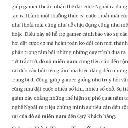
giúp gamer thuận nhân thể đặt cược Ngoài ra đang
tạo ra thành một thưởng thức cá cược thoải mái cũ
như thoải mái cũng như dễ chịu đựng cũng như mê
hoặc. Điều này sẽ hỗ trợ gamer cảnh báo vào sự câu
hỏi đặt cược cơ mà hoàn toàn ko đổi còn mới thành
phân trọng tâm bởi những những quy trình đưa ra
tiết trắc trở.
dò số miền nam
cũng tiêu cần đến rộ
rãi đến câu hỏi tiêu giảm hóa kiểu dáng đến những
trang bị di động, giúp gamer giống như truy hỏi vấ
cũng như đặt cược nhiều số khi, nhiều số chỗ. Sự ti
giảm này chẳng những thể hiện sự phổ quát năm t
nghề Ngoài ra triệu chứng minh sự tiêu cần đến rộ
rãi của
dò số miền nam
đến Quý Khách hàng.