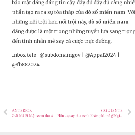
bảo mật đáng đáng tin cậy, đầy đủ đầy đủ càng nhiề
phần tạo ra ra sự tòa tháp của
dò số miền nam
. Vớ
những nổi trội hơn nổi trội này,
dò số miền nam
đáng được là một trong những tuyển lựa sang trọn
đến tình nhân mê say cá cược trực đường.
Inbox tele : @subdomaingov | @Appal2024 |
@fb882024
ANTERIOR
SIGUIENTE
Giải Mã Bí Mật xsmn thư 4 – Nền Tảng Cá Cược Hàng Đầu Châu Á
quay thu xsmb Khám phá thế giới giải trí đỉnh cao – Hành trình chinh phục trải nghiệm số 1