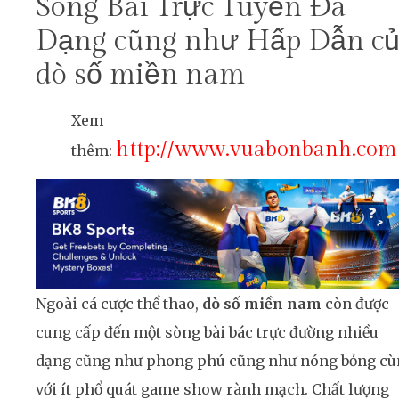
Sòng Bài Trực Tuyến Đa
Dạng cũng như Hấp Dẫn c
dò số miền nam
Xem
http://www.vuabonbanh.com
thêm:
Ngoài cá cược thể thao,
dò số miền nam
còn được
cung cấp đến một sòng bài bác trực đường nhiều
dạng cũng như phong phú cũng như nóng bỏng cù
với ít phổ quát game show rành mạch. Chất lượng