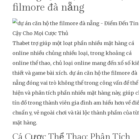
filmore đà nẵng
Thabet trợ giúp một loạt phần nhiều mặt hàng cá
online nhiều chủng nhiều loại, trong khoảng cá
online thể thao, chủ loại online mang đến xổ số ki
thiết và game bài xích. dự án căn hộ the filmore đà
nẵng đóng vai trò không thể trong công vấn đề thể
hiện và phân tích phần nhiều mặt hàng này, giúp 
tín đồ trong thành viên gia đình am hiểu hơn về đ
chuẩn y, vẻ ngoài chơi và tài lộc thành phầm của t
mặt hàng.
Cá Cược Thể Thao: Phân Tích