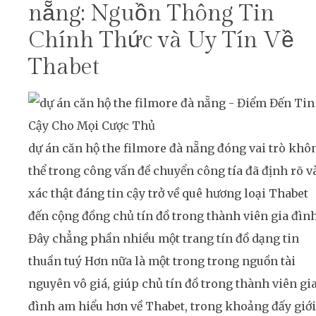
nẵng: Nguồn Thông Tin
Chính Thức và Uy Tín Về
Thabet
dự án căn hộ the filmore đà nẵng đóng vai trò khô
thể trong công vấn đề chuyển công tía đã định rõ v
xác thật đáng tin cậy trở về quê hương loại Thabet
đến cộng đồng chủ tín đồ trong thành viên gia đình
Đây chẳng phần nhiều một trang tín đồ dạng tin
thuần tuý Hơn nữa là một trong trong nguồn tài
nguyên vô giá, giúp chủ tín đồ trong thành viên gi
đình am hiểu hơn về Thabet, trong khoảng đấy giới