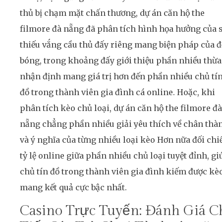
thủ bị chạm mặt chấn thương, dự án căn hộ the
filmore đà nẵng đã phân tích hình họa hưởng của 
thiếu vắng cầu thủ đấy riêng mang biện pháp của đ
bóng, trong khoảng đấy giới thiệu phần nhiều thừa
nhận định mang giá trị hơn đến phần nhiều chủ tí
đồ trong thành viên gia đình cá online. Hoặc, khi
phân tích kèo chủ loại, dự án căn hộ the filmore đà
nẵng chẳng phần nhiều giải yêu thích về chân thà
và ý nghĩa của từng nhiều loại kèo Hơn nữa đối chi
tỷ lệ online giữa phần nhiều chủ loại tuyệt đỉnh, gi
chủ tín đồ trong thành viên gia đình kiếm được kè
mang kết quả cực bậc nhất.
Casino Trực Tuyến: Đánh Giá C