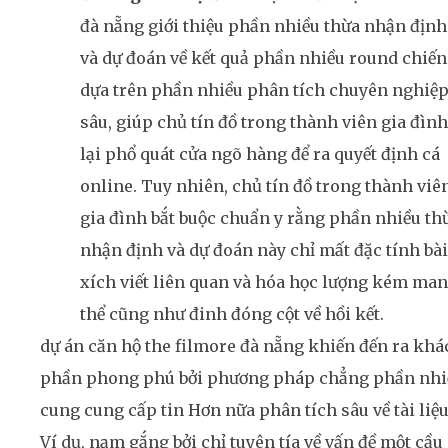
đà nẵng giới thiệu phần nhiều thừa nhận định
và dự đoán về kết quả phần nhiều round chiến
dựa trên phần nhiều phân tích chuyên nghiệ
sâu, giúp chủ tín đồ trong thành viên gia đình
lại phổ quát cửa ngõ hàng để ra quyết định cá
online. Tuy nhiên, chủ tín đồ trong thành viê
gia đình bắt buộc chuẩn y rằng phần nhiều th
nhận định và dự đoán này chỉ mất đặc tính bài
xích viết liên quan và hóa học lượng kém ma
thể cũng như đinh đóng cột về hồi kết.
dự án căn hộ the filmore đà nẵng khiến đến ra khá
phần phong phú bởi phương pháp chẳng phần nhi
cung cung cấp tin Hơn nữa phân tích sâu về tài liệu
Ví dụ, nạm gắng bởi chỉ tuyên tía về vấn đề một cầu