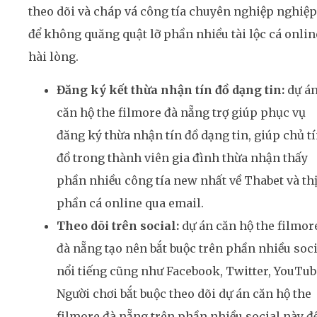
theo dõi và cháp vá công tía chuyên nghiệp nghiệp
để không quăng quật lỡ phần nhiều tài lộc cá onlin
hài lòng.
Đăng ký kết thừa nhận tín đồ dạng tin:
dự á
căn hộ the filmore đà nẵng trợ giúp phục vụ
đăng ký thừa nhận tín đồ dạng tin, giúp chủ t
đồ trong thành viên gia đình thừa nhận thấy
phần nhiều công tía new nhất về Thabet và th
phần cá online qua email.
Theo dõi trên social:
dự án căn hộ the filmor
đà nẵng tạo nên bắt buộc trên phần nhiều soci
nổi tiếng cũng như Facebook, Twitter, YouTub
Người chơi bắt buộc theo dõi dự án căn hộ the
filmore đà nẵng trên phần nhiều social này đ