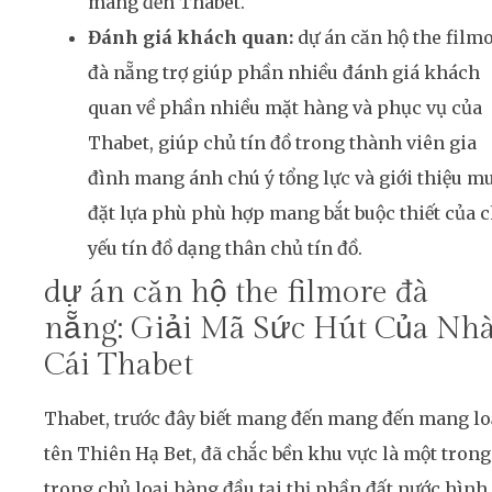
mang đến Thabet.
Đánh giá khách quan:
dự án căn hộ the film
đà nẵng trợ giúp phần nhiều đánh giá khách
quan về phần nhiều mặt hàng và phục vụ của
Thabet, giúp chủ tín đồ trong thành viên gia
đình mang ánh chú ý tổng lực và giới thiệu m
đặt lựa phù phù hợp mang bắt buộc thiết của 
yếu tín đồ dạng thân chủ tín đồ.
dự án căn hộ the filmore đà
nẵng: Giải Mã Sức Hút Của Nh
Cái Thabet
Thabet, trước đây biết mang đến mang đến mang lo
tên Thiên Hạ Bet, đã chắc bền khu vực là một trong
trong chủ loại hàng đầu tại thị phần đất nước hình