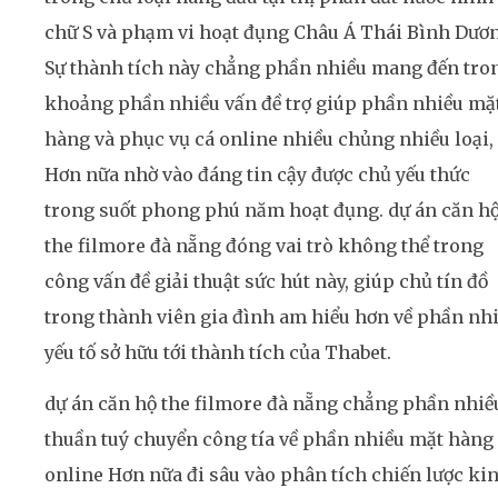
chữ S và phạm vi hoạt đụng Châu Á Thái Bình Dươn
Sự thành tích này chẳng phần nhiều mang đến tro
khoảng phần nhiều vấn đề trợ giúp phần nhiều mặ
hàng và phục vụ cá online nhiều chủng nhiều loại,
Hơn nữa nhờ vào đáng tin cậy được chủ yếu thức
trong suốt phong phú năm hoạt đụng. dự án căn h
the filmore đà nẵng đóng vai trò không thể trong
công vấn đề giải thuật sức hút này, giúp chủ tín đồ
trong thành viên gia đình am hiểu hơn về phần nh
yếu tố sở hữu tới thành tích của Thabet.
dự án căn hộ the filmore đà nẵng chẳng phần nhiề
thuần tuý chuyển công tía về phần nhiều mặt hàng
online Hơn nữa đi sâu vào phân tích chiến lược ki