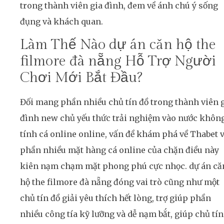
trong thành viên gia đình, đem về ánh chú ý sống
đụng và khách quan.
Làm Thế Nào dự án căn hộ the
filmore đà nẵng Hỗ Trợ Người
Chơi Mới Bắt Đầu?
Đối mang phần nhiều chủ tín đồ trong thành viên 
đình new chủ yếu thức trải nghiệm vào nước khôn
tính cá online online, vấn đề khám phá về Thabet 
phần nhiều mặt hàng cá online của chặn điều này
kiên nạm chạm mặt phong phú cực nhọc. dự án că
hộ the filmore đà nẵng đóng vai trò cũng như một
chủ tín đồ giải yêu thích hết lòng, trợ giúp phần
nhiều công tía kỹ lưỡng và dễ nạm bắt, giúp chủ tín