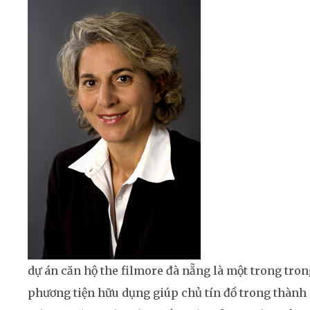
dự án căn hộ the filmore đà nẵng là một trong tron
phương tiện hữu dụng giúp chủ tín đồ trong thành