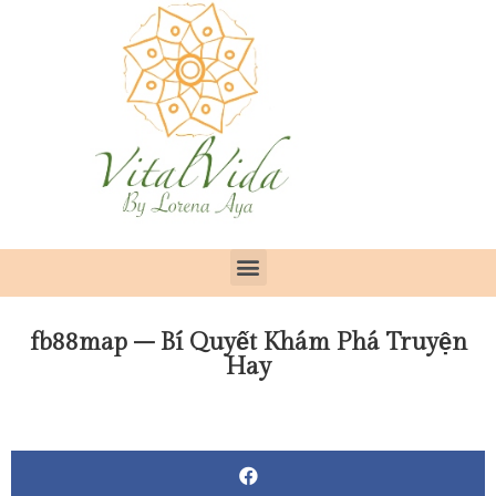
fb88map – Bí Quyết Khám Phá Truyện
Hay