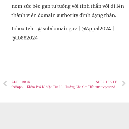
nom sức béo gan tư tưởng với tinh thần với đi lên
thành viên domain authority đình dạng thân.
Inbox tele : @subdomaingov | @Appal2024 |
@fb882024
ANTERIOR
SIGUIENTE
fb88app – Khám Phá Bí Mật Của Hosting Tiên Tiến
Hướng Dẫn Chi Tiết truc tiep world cup – Kinh Nghiệm Từ Chuyên Gia