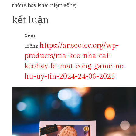
thống hay khái niệm sống.
kết luận
Xem
https://ar.seotec.org/wp-
thêm:
products/ma-keo-nha-cai-
keohay-bi-mat-cong-game-no-
hu-uy-tin-2024-24-06-2025