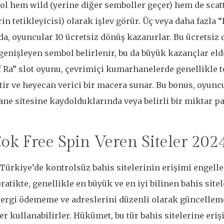
l hem wild (yerine diğer semboller geçer) hem de scatt
in tetikleyicisi) olarak işlev görür. Üç veya daha fazla
da, oyuncular 10 ücretsiz dönüş kazanırlar. Bu ücretsiz
 genişleyen sembol belirlenir, bu da büyük kazançlar eld
 Ra” slot oyunu, çevrimiçi kumarhanelerde genellikle te
ir ve heyecan verici bir macera sunar. Bu bonus, oyuncu
e sitesine kaydolduklarında veya belirli bir miktar pa
ok Free Spin Veren Siteler 202
Türkiye’de kontrolsüz bahis sitelerinin erişimi engel
ratikte, genellikle en büyük ve en iyi bilinen bahis sitel
 vergi ödememe ve adreslerini düzenli olarak güncellem
r kullanabilirler. Hükümet, bu tür bahis sitelerine eri