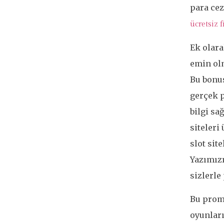
para ce
ücretsiz f
Ek olara
emin olm
Bu bonus
gerçek p
bilgi sa
siteleri
slot sit
Yazımızı
sizlerle
Bu promo
oyunları