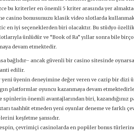
zce bu kriterler en önemli 5 kriter arasında yer almakta
e casino bonusunuzu klasik video slotlarda kullanmak 
c en iyi seçeneklerden biri olacaktır. Bu stüdyo özelli
lotlarıyla ünlüdür ve “Book of Ra” yıllar sonra bile bir
lmaya devam etmektedir.
sa bağlıdır– ancak güvenli bir casino sitesinde oynar
anti edilir.
 yeni üyenin deneyimine değer veren ve cazip bir dizi 
gın platformlar oyuncu kazanmaya devam etmektedirle
e spinlerin önemli avantajlarından biri, kazandığınız 
tarı taahhüt etmeden yeni oyunlar deneme ve farklı çe
elerini keşfetme şansıdır.
espin, çevrimiçi casinolarda en popüler bonus türlerind