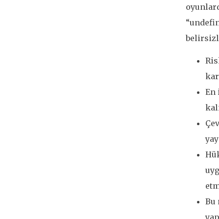
oyunlard
“undefin
belirsiz
Ris
kar
En 
kal
Çev
yay
Hük
uyg
etm
Bu 
yap