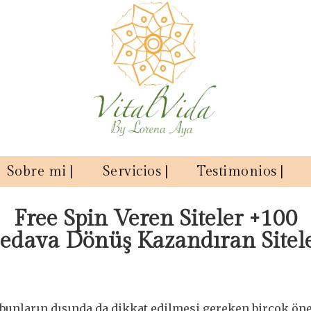
Sobre mi |
Servicios |
Testimonios |
Free Spin Veren Siteler +100
edava Dönüş Kazandıran Sitel
 bunların dışında da dikkat edilmesi gereken birçok ön