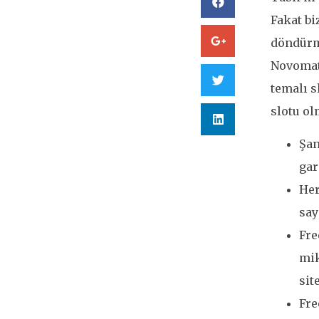
Fakat bi
döndürm
Novomati
temalı s
slotu o
Şan
gar
Her
say
Fre
mik
sit
Fre