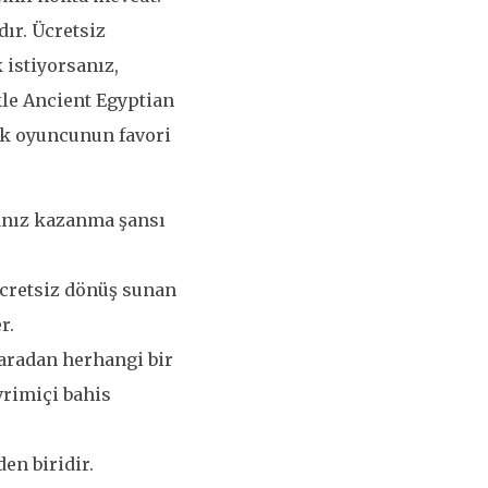
dır. Ücretsiz
istiyorsanız,
kle Ancient Egyptian
çok oyuncunun favori
sanız kazanma şansı
ücretsiz dönüş sunan
r.
paradan herhangi bir
vrimiçi bahis
en biridir.