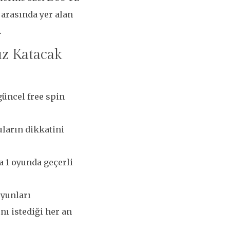
 arasında yer alan
.
ız Katacak
güncel free spin
uların dikkatini
a 1 oyunda geçerli
oyunları
nı istediği her an