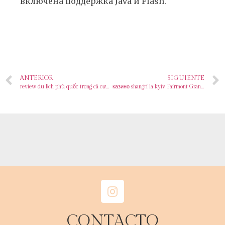
включена поддержка Java и Flash.
ANTERIOR
SIGUIENTE
review du lịch phú quốc trong cá cược – Hướng dẫn hoàn chỉnh
казино shangri la kyiv Fairmont Grand Hotel Kyiv роскошный отель
CONTACTO