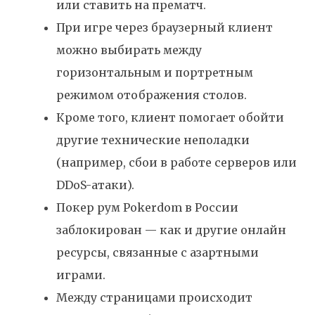
или ставить на прематч.
При игре через браузерный клиент
можно выбирать между
горизонтальным и портретным
режимом отображения столов.
Кроме того, клиент помогает обойти
другие технические неполадки
(например, сбои в работе серверов или
DDoS-атаки).
Покер рум Pokerdom в России
заблокирован — как и другие онлайн
ресурсы, связанные с азартными
играми.
Между страницами происходит