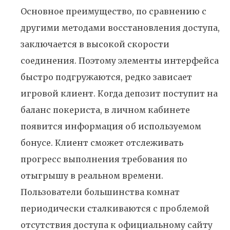
Основное преимущество, по сравнению с
другими методами восстановления доступа,
заключается в высокой скорости
соединения. Поэтому элементы интерфейса
быстро подгружаются, редко зависает
игровой клиент. Когда депозит поступит на
баланс покериста, в личном кабинете
появится информация об используемом
бонусе. Клиент сможет отслеживать
прогресс выполнения требования по
отыгрышу в реальном времени.
Пользователи большинства комнат
периодически сталкиваются с проблемой
отсутствия доступа к официальному сайту