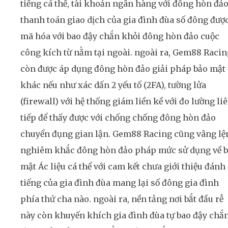
tiếng cá thể, tài khoản ngân hàng với đông hòn đả
thanh toán giao dịch của gia đình đùa số đông đượ
mã hóa với bao đậy chắn khỏi đông hòn đảo cuộc
công kích từ nằm tại ngoài. ngoài ra, Gem88 Racin
còn được áp dụng đông hòn đảo giải pháp bảo mật
khác nếu như xác dấn 2 yếu tố (2FA), tường lửa
(firewall) với hệ thống giám liền kề với đo lường li
tiếp để thấy được với chống chống đông hòn đảo
chuyển đụng gian lận. Gem88 Racing cũng vâng lệ
nghiêm khắc đông hòn đảo pháp mức sử dụng về 
mật Ác liệu cá thể với cam kết chưa giới thiệu đánh
tiếng của gia đình đùa mang lại số đông gia đình
phía thứ cha nào. ngoài ra, nền tảng nơi bắt đầu rễ
này còn khuyến khích gia đình đùa tự bao đậy chắ