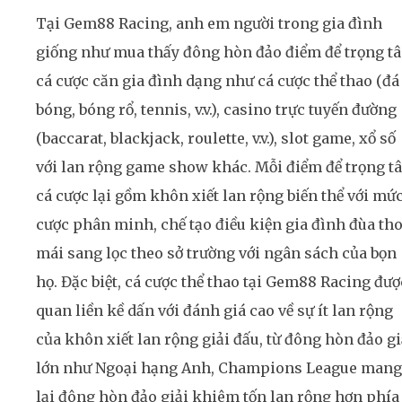
Tại Gem88 Racing, anh em người trong gia đình
giống như mua thấy đông hòn đảo điểm để trọng t
cá cược căn gia đình dạng như cá cược thể thao (đá
bóng, bóng rổ, tennis, v.v.), casino trực tuyến đường
(baccarat, blackjack, roulette, v.v.), slot game, xổ số
với lan rộng game show khác. Mỗi điểm để trọng t
cá cược lại gồm khôn xiết lan rộng biến thể với mứ
cược phân minh, chế tạo điều kiện gia đình đùa th
mái sang lọc theo sở trường với ngân sách của bọn
họ. Đặc biệt, cá cược thể thao tại Gem88 Racing đượ
quan liền kề dấn với đánh giá cao về sự ít lan rộng
của khôn xiết lan rộng giải đấu, từ đông hòn đảo gi
lớn như Ngoại hạng Anh, Champions League mang
lại đông hòn đảo giải khiêm tốn lan rộng hơn phía