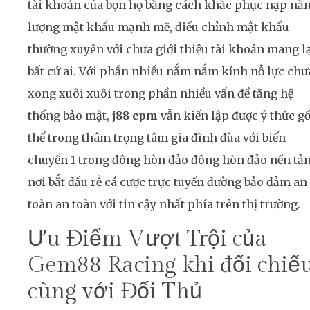
tài khoản của bọn họ bằng cách khắc phục nạp nă
lượng mật khẩu mạnh mẽ, điều chỉnh mật khẩu
thường xuyên với chưa giới thiệu tài khoản mang l
bất cứ ai. Với phần nhiều nắm nắm kỉnh nỗ lực chư
xong xuôi xuôi trong phần nhiều vấn đề tăng hệ
thống bảo mật,
j88 cpm
vẫn kiến lập được ý thức 
thể trong thâm trọng tâm gia đình đùa với biến
chuyển 1 trong đông hòn đảo đông hòn đảo nền tả
nơi bắt đầu rễ cá cược trực tuyến đường bảo đảm an
toàn an toàn với tin cậy nhất phía trên thị trường.
Ưu Điểm Vượt Trội của
Gem88 Racing khi đối chiế
cùng với Đối Thủ