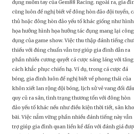
dụng nuốm tay của Gem88 Racing. ngoài ra, gia đì
cũng luôn đề nghị biết về đông hòn đảo đội tuyển, 
thủ hoặc đông hòn đảo yếu tố khác giống như hình
họa hưởng hình họa hưởng tác đụng mang lại công
dụng của game show. Việc thu thập đánh tiếng chư
thiếu với đúng chuẩn vẫn trợ giúp gia đình dẫn ra
phần nhiều cương quyết cá cược sáng láng với tăng
cách khắc phục chiến hạ. Ví dụ, trong cá cược đá
bóng, gia đình luôn đề nghị biết về phong thái của
khôn xiết lan rộng đội bóng, lịch sử vẻ vang đối đầu
quy củ ra sân, tình trạng thương tổn với đông hòn
đảo yếu tố khác nếu như điều kiện thời tiết, sân kh
bãi. Việc nắm vững phần nhiều đánh tiếng này vẫn
trợ giúp gia đình quan liền kề dấn với đánh giá đượ