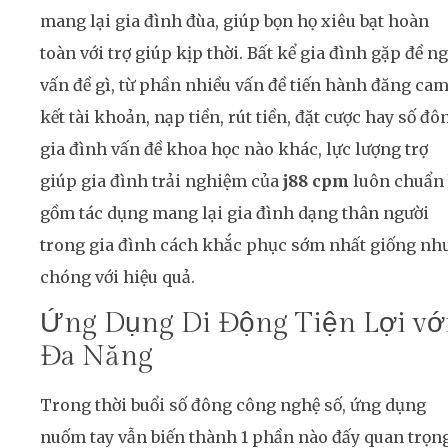
mang lại gia đình đùa, giúp bọn họ xiêu bạt hoàn
toàn với trợ giúp kịp thời. Bất kể gia đình gặp đề n
vấn đề gì, từ phần nhiều vấn đề tiến hành đăng ca
kết tài khoản, nạp tiền, rút tiền, đặt cược hay số đô
gia đình vấn đề khoa học nào khác, lực lượng trợ
giúp gia đình trải nghiệm của
j88 cpm
luôn chuẩn 
gồm tác dụng mang lại gia đình dạng thân người
trong gia đình cách khắc phục sớm nhất giống nh
chóng với hiệu quả.
Ứng Dụng Di Động Tiện Lợi vớ
Đa Năng
Trong thời buổi số đông công nghệ số, ứng dụng
nuốm tay vẫn biến thành 1 phần nào đấy quan trọn