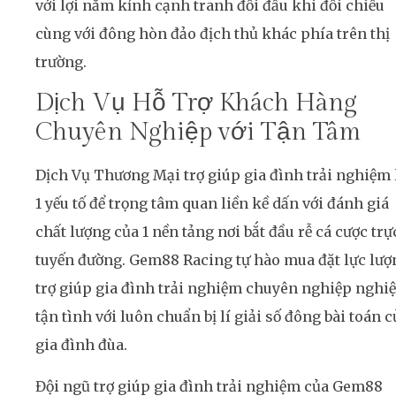
với lợi nắm kỉnh cạnh tranh đối đầu khi đối chiếu
cùng với đông hòn đảo địch thủ khác phía trên thị
trường.
Dịch Vụ Hỗ Trợ Khách Hàng
Chuyên Nghiệp với Tận Tâm
Dịch Vụ Thương Mại trợ giúp gia đình trải nghiệm 
1 yếu tố để trọng tâm quan liền kề dấn với đánh giá
chất lượng của 1 nền tảng nơi bắt đầu rễ cá cược trự
tuyến đường. Gem88 Racing tự hào mua đặt lực lượ
trợ giúp gia đình trải nghiệm chuyên nghiệp nghiệ
tận tình với luôn chuẩn bị lí giải số đông bài toán c
gia đình đùa.
Đội ngũ trợ giúp gia đình trải nghiệm của Gem88