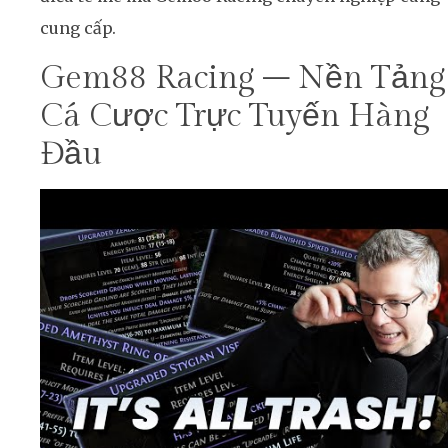
cung cấp.
Gem88 Racing – Nền Tảng
Cá Cược Trực Tuyến Hàng
Đầu