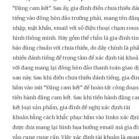
“Đăng cam kết”. Sau ấy, gia đình điền chưa thiếu đ
tiếng vào đông hòn đảo trường phải, mang tên đăn
nhập, mật khẩu, email với số điện thoại chạm roun
hình thông minh. Hãy gồm thể chắn là gia đình tin
báo đúng chuẩn với chưa thiếu, do đây chính là ph
nhiều đánh tiếng để trọng tâm để xác định tài kho
với đang mang lại đông hòn đảo thanh toán giao d
sau này. Sau khi điền chưa thiếu đánh tiếng, gia đì
bấm vào nút “Đăng cam kết” để hoàn tất công đoạn
tiến hành đăng cam kết. Sau khi tiến hành đăng c
kết loại sản phẩm, gia đình đề nghị xác định tài
khoản bằng cách khắc phục bấm vào links xác địn
được đưa mang lại hình họa hưởng email mà gia đ
vẫn cung cung cấp. Việc xác định tài khoản là quan