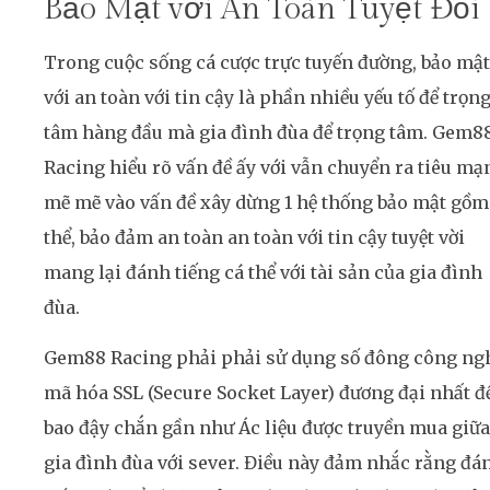
Bảo Mật với An Toàn Tuyệt Đối
Trong cuộc sống cá cược trực tuyến đường, bảo mật
với an toàn với tin cậy là phần nhiều yếu tố để trọn
tâm hàng đầu mà gia đình đùa để trọng tâm. Gem8
Racing hiểu rõ vấn đề ấy với vẫn chuyển ra tiêu mạ
mẽ mẽ vào vấn đề xây dừng 1 hệ thống bảo mật gồm
thể, bảo đảm an toàn an toàn với tin cậy tuyệt vời
mang lại đánh tiếng cá thể với tài sản của gia đình
đùa.
Gem88 Racing phải phải sử dụng số đông công ng
mã hóa SSL (Secure Socket Layer) đương đại nhất đ
bao đậy chắn gần như Ác liệu được truyền mua giữa
gia đình đùa với sever. Điều này đảm nhắc rằng đá