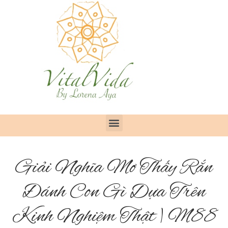
Giải Nghĩa Mơ Thấy Rắn
Đánh Con Gì Dựa Trên
Kinh Nghiệm Thật | M88