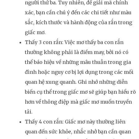
người thứ ba. Tuy nhiên, để giải mã chính
xác, bạn cần chú ý đến các chi tiết như màu
sắc, kích thước và hành động của rắn trong
giấc mơ.
Thấy 3 con rắn: Việc mơ thấy ba con rắn
thường không phải là điềm may, bởi nó có
thể báo hiệu về những mâu thuẫn trong gia
đình hoặc nguy cơ bị lợi dụng trong các mối
quan hệ xung quanh. Ghi nhớ những diễn
biến cụ thể trong giấc mơ sẽ giúp bạn hiểu rõ
hơn về thông điệp mà giấc mơ muốn truyền
tải.
Thấy 4 con rắn: Giấc mơ này thường liên
quan đến sức khỏe, nhắc nhở bạn cần quan