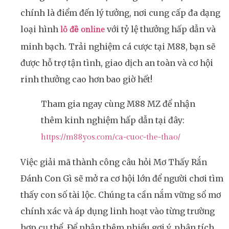
chính là điểm đến lý tưởng, nơi cung cấp đa dạng
loại hình
với tỷ lệ thưởng hấp dẫn và
lô đề online
minh bạch. Trải nghiệm cá cược tại M88, bạn sẽ
được hỗ trợ tận tình, giao dịch an toàn và cơ hội
rinh thưởng cao hơn bao giờ hết!
Tham gia ngay cùng M88 MZ để nhận
thêm kinh nghiệm hấp dẫn tại đây:
https://m88yos.com/ca-cuoc-the-thao/
Việc giải mã thành công câu hỏi Mơ Thấy Rắn
Đánh Con Gì sẽ mở ra cơ hội lớn để người chơi tìm
thấy con số tài lộc. Chúng ta cần nắm vững sổ mơ
chính xác và áp dụng linh hoạt vào từng trường
hợp cụ thể. Để nhận thêm nhiều gợi ý, phân tích