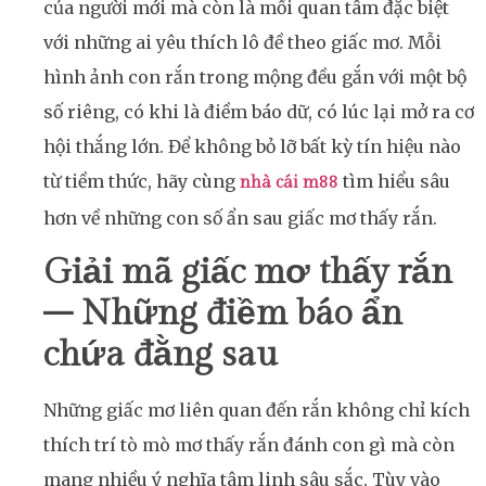
của người mới mà còn là mối quan tâm đặc biệt
với những ai yêu thích lô đề theo giấc mơ. Mỗi
hình ảnh con rắn trong mộng đều gắn với một bộ
số riêng, có khi là điềm báo dữ, có lúc lại mở ra cơ
hội thắng lớn. Để không bỏ lỡ bất kỳ tín hiệu nào
từ tiềm thức, hãy cùng
tìm hiểu sâu
nhà cái m88
hơn về những con số ẩn sau giấc mơ thấy rắn.
Giải mã giấc mơ thấy rắn
– Những điềm báo ẩn
chứa đằng sau
Những giấc mơ liên quan đến rắn không chỉ kích
thích trí tò mò mơ thấy rắn đánh con gì mà còn
mang nhiều ý nghĩa tâm linh sâu sắc. Tùy vào