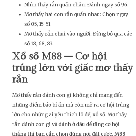
Nhìn thấy rắn quấn chân: Đánh ngay số 96.
Mơ thấy hai con rắn quấn nhau: Chọn ngay
số 05, 15, 51.
Mơ thấy rắn chui vào người: Đừng bỏ qua các
số 18, 68, 83.
Xổ số M88 – Cơ hội
trúng lớn với giấc mơ thấy
rắn
Mơ thấy rắn đánh con gì không chỉ mang đến
những điềm báo bí ẩn mà còn mở ra cơ hội trúng
lớn cho những ai yêu thích lô đề, xổ số. Mơ thấy
rắn đánh con gì và đánh ở đâu để tăng cơ hội
thắng thì bạn cần chọn đúng nơi đặt cược. M88