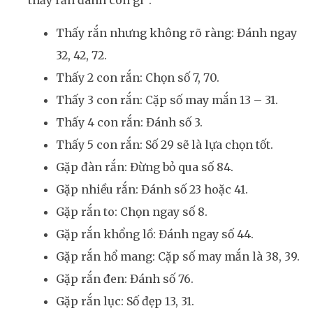
thấy rắn đánh con gì”:
Thấy rắn nhưng không rõ ràng: Đánh ngay
32, 42, 72.
Thấy 2 con rắn: Chọn số 7, 70.
Thấy 3 con rắn: Cặp số may mắn 13 – 31.
Thấy 4 con rắn: Đánh số 3.
Thấy 5 con rắn: Số 29 sẽ là lựa chọn tốt.
Gặp đàn rắn: Đừng bỏ qua số 84.
Gặp nhiều rắn: Đánh số 23 hoặc 41.
Gặp rắn to: Chọn ngay số 8.
Gặp rắn khổng lồ: Đánh ngay số 44.
Gặp rắn hổ mang: Cặp số may mắn là 38, 39.
Gặp rắn đen: Đánh số 76.
Gặp rắn lục: Số đẹp 13, 31.