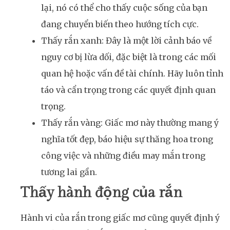
lại, nó có thể cho thấy cuộc sống của bạn
đang chuyển biến theo hướng tích cực.
Thấy rắn xanh: Đây là một lời cảnh báo về
nguy cơ bị lừa dối, đặc biệt là trong các mối
quan hệ hoặc vấn đề tài chính. Hãy luôn tỉnh
táo và cẩn trọng trong các quyết định quan
trọng.
Thấy rắn vàng: Giấc mơ này thường mang ý
nghĩa tốt đẹp, báo hiệu sự thăng hoa trong
công việc và những điều may mắn trong
tương lai gần.
Thấy hành động của rắn
Hành vi của rắn trong giấc mơ cũng quyết định ý