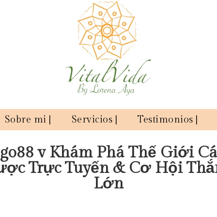
Sobre mi |
Servicios |
Testimonios |
go88 v Khám Phá Thế Giới C
ược Trực Tuyến & Cơ Hội Thắ
Lớn