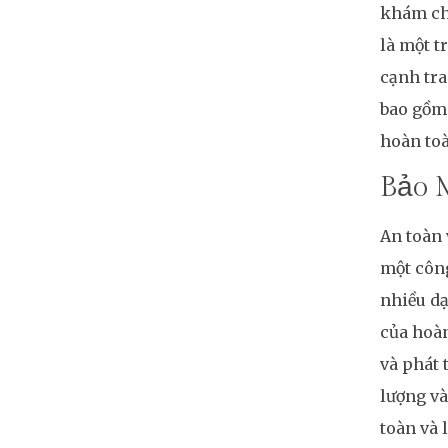
khám chữ
là một 
cạnh tra
bao gồm 
hoàn to
Bảo 
An toàn 
một công
nhiều dạ
của hoàn
và phát 
lượng và
toàn và 