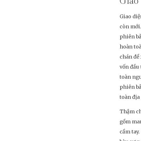
Giao
Giao di
còn mới.
phiên bả
hoàn toà
chán đề 
vốn đầu
toàn ngư
phiên bả
toàn địa
Thậm chí
gồm mang
cầm tay.