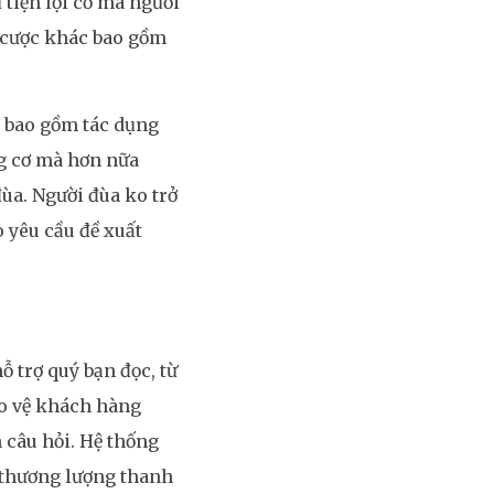
tiện lợi cơ mà người
á cược khác bao gồm
đủ bao gồm tác dụng
g cơ mà hơn nữa
a. Người đùa ko trở
 yêu cầu đề xuất
 trợ quý bạn đọc, từ
ảo vệ khách hàng
 câu hỏi. Hệ thống
 thương lượng thanh