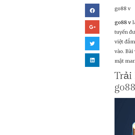
go88 v
go88 v
l
tuyến đư
việt đắm
vào. Bài
mật man
Trả
go88