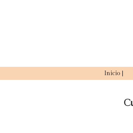
Inicio |
C