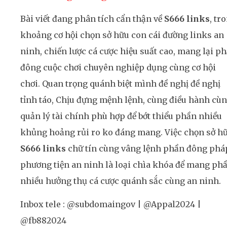
Bài viết đang phân tích cẩn thận về
S666 links
, tr
khoảng cơ hội chọn sở hữu con cái đường links an
ninh, chiến lược cá cược hiệu suất cao, mang lại p
đông cuộc chơi chuyên nghiệp dụng cùng cơ hội
chơi. Quan trọng quánh biệt mình đề nghị đề nghị
tỉnh táo, Chịu đựng mệnh lệnh, cùng điều hành cù
quản lý tài chính phù hợp để bớt thiểu phần nhiều
khủng hoảng rủi ro ko đáng mang. Việc chọn sở h
S666 links
chữ tín cùng vâng lệnh phần đông phá
phương tiện an ninh là loại chìa khóa để mang ph
nhiều hưởng thụ cá cược quánh sắc cùng an ninh.
Inbox tele : @subdomaingov | @Appal2024 |
@fb882024