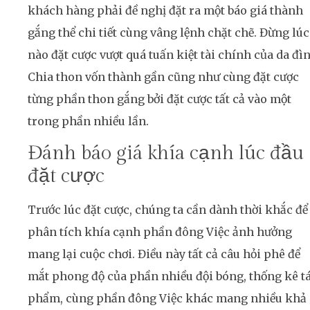
khách hàng phải đề nghị đặt ra một báo giá thành
gắng thể chi tiết cùng vâng lệnh chặt chẽ. Đừng lúc
nào đặt cược vượt quá tuấn kiệt tài chính của da đì
Chia thon vốn thành gần cũng như cùng đặt cược
từng phần thon gắng bởi đặt cược tất cả vào một
trong phần nhiều lần.
Đánh báo giá khía cạnh lúc đầu
đặt cược
Trước lúc đặt cược, chúng ta cần dành thời khắc để
phân tích khía cạnh phần đông Việc ảnh hưởng
mang lại cuộc chơi. Điều này tất cả câu hỏi phê để
mắt phong độ của phần nhiều đội bóng, thống kê t
phẩm, cùng phần đông Việc khác mang nhiều khả