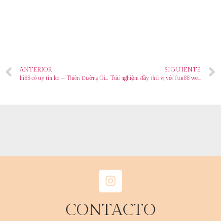
ANTERIOR
SIGUIENTE
hi88 có uy tín ko – Thiên Đường Giải Trí Cá Cược Đỉnh Cao Số 1 Việt Nam
Trải nghiệm đầy thú vị với fun88 website – Mở ra thế giới giải trí trực tuyến
CONTACTO