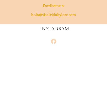
Escríbeme a:
hola@vitalvidabylore.com
INSTAGRAM