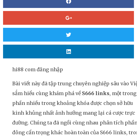
hi88 com đăng nhập
Bài viết này đã tập trung chuyên nghiệp sâu vào Vi
sắm hiểu cùng khám phá về
S666 links
, một trong
phần nhiều trong khoảng khóa được chọn sở hữu
kinh khủng nhất ảnh hưởng mang lại cá cược trực
đường. Chúng ta đã ngồi cùng nhau phân tích phầ
đông cẩn trọng khác hoàn toàn của S666 links, tr