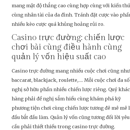
mang mật độ thắng cao cùng hợp cùng với kiến th
cùng nhân tài của da đình. Tránh đặt cược vào phầ
nhiều kèo cược quá khủng hoảng rủi ro.
Casino trực đường: chiến lược
chơi bài cùng điều hành cùng
quản lý vốn hiệu suất cao
Casino trực đường mang nhiều cuộc chơi cũng như
baccarat, blackjack, roulette,…. Mỗi cuộc chơi đa số
nghị sở hữu phần nhiều chiến lược riêng. Quý khá
hàng phải đề nghị sắm hiểu cùng khám phá kỹ
phương tiện chơi cùng chiến lược tương đê mê mê 
đầu bắt đầu làm. Quản lý vốn cũng tương đối lời yêu
cầu phải thiết thiếu trong casino trực đường.