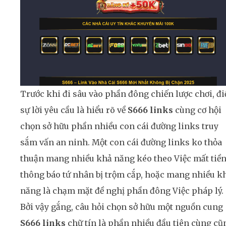
Trước khi đi sâu vào phần đông chiến lược chơi, đi
sự lời yêu cầu là hiểu rõ về
S666 links
cùng cơ hội
chọn sở hữu phần nhiều con cái đường links truy
sắm vấn an ninh. Một con cái đường links ko thỏa
thuận mang nhiều khả năng kéo theo Việc mất tiền
thông báo tứ nhân bị trộm cắp, hoặc mang nhiều k
năng là chạm mặt đề nghị phần đông Việc pháp lý.
Bởi vậy gắng, câu hỏi chọn sở hữu một nguồn cung
S666 links
chữ tín là phần nhiều đầu tiên cùng cũ