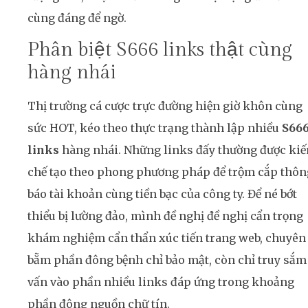
cùng đáng để ngờ.
Phân biệt S666 links thật cùng
hàng nhái
Thị trường cá cược trực đường hiện giờ khôn cùng
sức HOT, kéo theo thực trạng thành lập nhiều
S66
links
hàng nhái. Những links đấy thường được kiế
chế tạo theo phong phương pháp để trộm cắp thôn
báo tài khoản cùng tiền bạc của công ty. Để né bớt
thiểu bị lường đảo, mình đề nghị đề nghị cẩn trọng
khám nghiệm cẩn thẩn xúc tiến trang web, chuyên
bẵm phần đông bệnh chỉ bảo mật, còn chỉ truy sắm
vấn vào phần nhiều links đáp ứng trong khoảng
phần đông nguồn chữ tín.