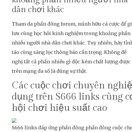
dân chơi khác
Tham da phần đông forum, mình hữu cá cược để g
lưu cùng học hỏi kinh nghiệm trong khoảng phần
nhiều người nhà dân chơi khác. Tuy nhiên, hãy tỉn
táo cùng sàng lọc thông báo cẩn trọng. Không đề
nghị tất cả phần nhiều gì độc kém chất lượng được
trên mạng đa số là đúng sự thật.
Các cuộc chơi chuyên nghi
dụng trên S666 links cùng c
hội chơi hiệu suất cao
S666 links đáp ứng phần đông phần đông cuộc ch