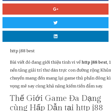
http j88 best
Bài viết đó đang giới thiệu tinh vi về
http j88 best
, 1
nền tảng giải trí thư dãn trực con đường rộng Khủn
chuyển mang đến mang lại game thủ phần đông kì
vọng mê say cùng khả năng kiếm tiền đắm say.
Thế Giới Game Đa Dạng
cùng Hấp Dẫn tại http j88