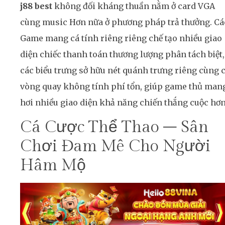
j88 best
không đối kháng thuần nằm ở card VGA
cùng music Hơn nữa ở phương pháp trả thưởng. Cá
Game mang cá tính riêng riêng chế tạo nhiều giao
diện chiếc thanh toán thương lượng phân tách biệt,
các biểu trưng sở hữu nét quánh trưng riêng cùng 
vòng quay không tính phí tổn, giúp game thủ man
hơi nhiều giao diện khả năng chiến thắng cuộc hơn
Cá Cược Thể Thao – Sân
Chơi Đam Mê Cho Người
Hâm Mộ