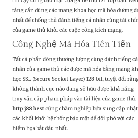
tin cậy cùng bảo mật của game thủ lên top đầu. Nề
tảng cần dùng các mang khoa học mã hóa đương đ
nhất để chống thủ đánh tiếng cá nhân cùng tài chí
của game thủ khỏi các cuộc công kích mạng.
Công Nghệ Mã Hóa Tiên Tiến
Tất cả phần đông thương lượng cùng đánh tiếng cá
nhân của game thủ các được mã hóa bằng mang k
học SSL (Secure Socket Layer) 128-bit, tuyệt đối rằn
không thành cục nào đang sở hữu được khả năng
truy vấn cập phạm pháp vào tài liệu của game thủ.
http j88 best
cũng chăm nghiệp bửa sung cập nhật
các khối khối hệ thống bảo mật để đối phó với các
hiểm họa bắt đầu nhất.