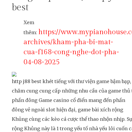
best
Xem
https://www.mypianohouse.
thêm:
archives/kham-pha-bi-mat-
cua-f168-cong-nghe-dot-pha-
04-08-2025
http j88 best khét tiếng với thư viện game bậm bạp,
chăm cung cung cấp những nhu cầu của game thủ 
phần đông Game casino cổ điển mang đến phần
đông vẻ ngoài slot hiện đại, game bài xích rộng
Khủng cùng các kèo cá cược thể thao nhộn nhịp. S
rộng Khủng này là 1 trong yếu tố nhà yếu lôi cuốn c