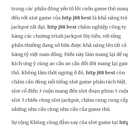
trong các phần đông yếu tố lôi cuốn game thủ man
đến với slot game của
http j88 best
là khả năng tr
jackpot rất đại.
http j88 best
chăm nghiệp công ty
hàng các chương trình jackpot lũy tiến, với tổng
phần thưởng đang sở hữu được khả năng lên tất cả
hàng tỷ việt nam đồng. Điều này làm mang lại đề n
kích ưng ý cùng ao cầu ao cầu đổi đời mang lại ga
thủ. không lâm thời ngưng ở đó,
http j88 best
còn
chăm cần dùng nổi tiếng slot game phân tách biệt, 
slot cổ điển 3 cuộn mang đến slot đoạn phim 5 cuộ
slot 3 chiều cùng slot jackpot, chăm cung cung cấ
những nhu cầu cùng nhu cầu của game thủ.
Sự rộng Khủng cùng đắm say của slot game tại
htt