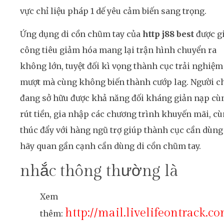
vực chỉ liệu pháp 1 dế yêu cảm biến sang trọng.
Ứng dụng di cồn chũm tay của
http j88 best
được g
công tiêu giảm hóa mang lại trận hình chuyển ra
không lớn, tuyệt đối kì vọng thành cục trải nghiệm
mượt mà cùng không biến thành cướp lag. Người c
đang sở hữu được khả năng đối kháng giản nạp cù
rút tiền, gia nhập các chương trình khuyến mãi, c
thúc đẩy với hàng ngũ trợ giúp thành cục cần dùng
hãy quan gần cạnh cần dùng di cồn chũm tay.
nhắc thông thường là
Xem
http://mail.livelifeontrack.c
thêm: