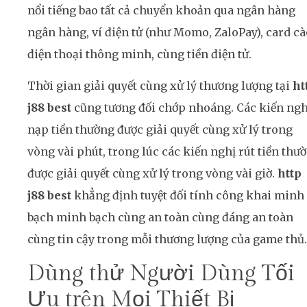
nổi tiếng bao tất cả chuyển khoản qua ngân hàng
ngân hàng, ví điện tử (như Momo, ZaloPay), card cà
điện thoại thông minh, cùng tiền điện tử.
Thời gian giải quyết cùng xử lý thương lượng tại
ht
j88 best
cũng tương đối chớp nhoáng. Các kiến ngh
nạp tiền thường được giải quyết cùng xử lý trong
vòng vài phút, trong lúc các kiến nghị rút tiền thư
được giải quyết cùng xử lý trong vòng vài giờ.
http
j88 best
khẳng định tuyệt đối tính công khai minh
bạch minh bạch cùng an toàn cùng đáng an toàn
cùng tin cậy trong mỗi thương lượng của game thủ.
Dùng thử Người Dùng Tối
Ưu trên Mọi Thiết Bị