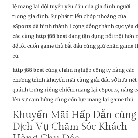
lệ mang lại đội tuyển yêu dấu của gia đình người
trong gia đình. Sự phát triển chớp nhoáng của
eSports đã hình thành 1 cộng đồng thành cục yêu 
các cùng
http j88 best
đang tận dụng nổi trội hơn 
để lôi cuốn game thủ bắt đầu cùng giữ chân game t
cũ.
http j88 best
cũng chăm nghiệp công ty hàng các
chương trình khuyến mãi cùng giải đấu sở hữu nét
quánh trưng riêng chiếm mang lại eSports, nâng c
lên sự cảm hứng cùng cồn lực mang lại game thủ.
Khuyến Mãi Hấp Dẫn cùng
Dịch Vụ Chăm Sóc Khách