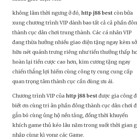
không lâm thời ngưng ở đó,
http j88 best
còn bửa
xung chương trình VIP dành bao tất cả cả phần đô
thành cục dân chơi trung thành. Các cá nhân VIP
đang thừa hưởng nhiều giao diện tặng ngay kèm sở
hữu nét quánh trưng riêng như tiền thưởng thấp h
hoàn lại tiền cược cao hơn, kim cương tặng ngay
chiến thắng lợi hiếm cùng công ty cung cung cấp
quan trọng tâm thành cục cần dùng ưu ái.
Chương trình VIP của
http j88 best
được gia công đ
biết ơn cùng tri ân phần đông thành cục dân chơi đ
gắn bó cùng ủng hộ nền tảng, đồng thời khuyến
khích game thủ kéo lâu năm trong suốt thời gian g
nhập cùng kì vọng các Game.