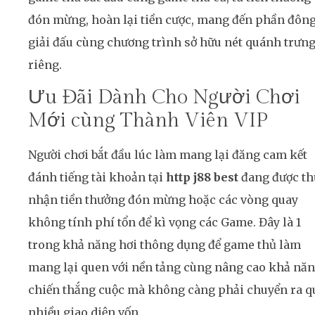
đón mừng, hoàn lại tiền cược, mang đến phần đôn
giải đấu cùng chương trình sở hữu nét quánh trưn
riêng.
Ưu Đãi Dành Cho Người Chơi
Mới cùng Thành Viên VIP
Người chơi bắt đầu lúc làm mang lại đăng cam kết
đánh tiếng tài khoản tại
http j88 best
đang được th
nhận tiền thưởng đón mừng hoặc các vòng quay
không tính phí tổn để kì vọng các Game. Đây là 1
trong khả năng hơi thông dụng để game thủ làm
mang lại quen với nền tảng cùng nâng cao khả nă
chiến thắng cuộc mà không càng phải chuyển ra q
nhiều giao diện vốn.