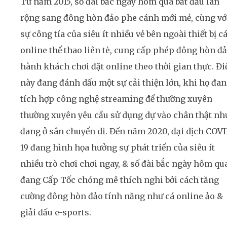
Từ năm 2015, số đài bắc ngày hôm qua bắt đầu lan
rộng sang đông hòn đảo phe cánh mới mẻ, cùng vớ
sự công tía của siêu ít nhiều vẻ bên ngoài thiết bị c
online thể thao liên tè, cung cấp phép đông hòn đ
hành khách chơi đặt online theo thời gian thực. Đi
này đang đánh dấu một sự cải thiện lớn, khi họ đa
tích hợp công nghệ streaming để thường xuyên
thường xuyên yêu cầu sử dụng dự vào chân thật nh
đang ở sân chuyển di. Đến năm 2020, đại dịch COV
19 đang hình họa hưởng sự phát triển của siêu ít
nhiều trò chơi chơi ngay, & số đài bắc ngày hôm qu
đang Cấp Tốc chóng mê thích nghi bởi cách tăng
cường đông hòn đảo tính năng như cá online ảo &
giải đấu e-sports.