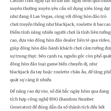
Casino chơi ngay tại số đài bắc ngày hôm qua thườ
xuyên thường xuyên yêu cầu sử dụng xiêu lòng dạt
như đang ở Las Vegas, cùng với đông hòn đảo trò
chơi truyền thống như blackjack, roulette & baccara
Điểm tính năng nhiều người chơi là tính liên tưởng
cao, dựa vào đông hòn đảo dealer liên tè qua video,
giúp đông hòn đảo hành khách chơi cảm tưởng đư
sự trung thực. bên cạnh ra, nguồn gốc còn phổ quá
đông hòn đảo loại game biến chuyển dị, như
blackjack đa tay hoặc roulette châu Âu, để tăng ph
quát sự càng ít nhiều.
Để nâng cao dự vào, số đài bắc ngày hôm qua đang
tích hợp công nghệ RNG (Random Number
Generator) để đúng đắn đa số thành tích đều hốt