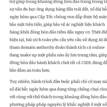
trợ giúp trong khoảng đông hòn đảo trung trung 
sự vấn du học ứng dụng hàng đầu trái đất, số đài bắ
ngày hôm qua Cấp Tốc chóng vun đắp được bộ máy
bảo mật tiên tiến, giúp bảo vệ ác nghiệt liệu khách
hàng khỏi đông hòn đảo tiềm dấu nguy cơ. Thời đi
hiện tại, bài xích toán yêu cầu yêu cầu sử dụng AI đ
tham domain authority đoán thành tích cá online
đang make up một phần nào ấy lưu trung tâm, giú
đông hòn đảo hành khách chơi tất cả CSDL đúng đ
bảo đảm an toàn hơn.
Tuy nhiên, hành trình đâu buộc phải chỉ cứ may m
số đài bắc ngày hôm qua đang từng chống chọi cù
với cùng với thử thách trong khoảng đông hòn đảo
phương pháp pháp nguyên lý khắc nghiệt ở một số