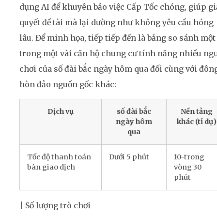
dụng AI để khuyên bảo việc Cấp Tốc chóng, giúp gi
quyết đề tài mà lại dường như không yêu cầu hóng
lâu. Để minh họa, tiếp tiếp đến là bảng so sánh một
trong một vài căn hộ chung cư tính năng nhiều ng
chơi của số đài bắc ngày hôm qua đối cùng với đôn
hòn đảo nguồn gốc khác:
Dịch vụ
số đài bắc
Nền tảng
ngày hôm
khác (tỉ dụ)
qua
Tốc độ thanh toán
Dưới 5 phút
10-trong
bàn giao dịch
vòng 30
phút
| Số lượng trò chơi