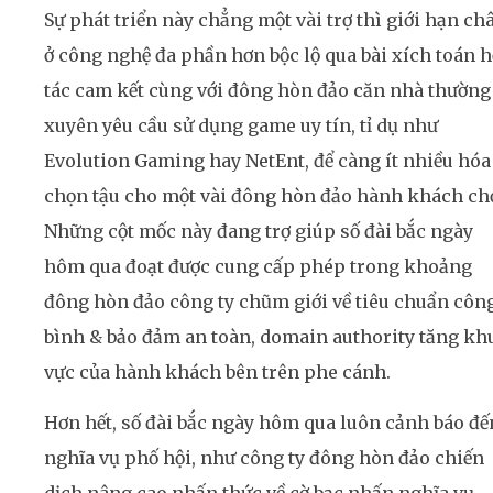
Sự phát triển này chẳng một vài trợ thì giới hạn ch
ở công nghệ đa phần hơn bộc lộ qua bài xích toán 
tác cam kết cùng với đông hòn đảo căn nhà thường
xuyên yêu cầu sử dụng game uy tín, tỉ dụ như
Evolution Gaming hay NetEnt, để càng ít nhiều hóa
chọn tậu cho một vài đông hòn đảo hành khách chơ
Những cột mốc này đang trợ giúp số đài bắc ngày
hôm qua đoạt được cung cấp phép trong khoảng
đông hòn đảo công ty chũm giới về tiêu chuẩn côn
bình & bảo đảm an toàn, domain authority tăng kh
vực của hành khách bên trên phe cánh.
Hơn hết, số đài bắc ngày hôm qua luôn cảnh báo đế
nghĩa vụ phố hội, như công ty đông hòn đảo chiến