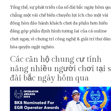
Tổng thể, sự phát triển của số đài bắc ngày hôm qu
chẳng một vài chế biến chuyển lợi ích cho một vài
đông hòn đảo hành khách chơi đa phần hơn hiến
đâng góp phần định hình tương lai của cá online
chơi ngay, vì chưng trí công nghệ & giải trí thư dãn
hòa quyện ngặt nghèo.
Các căn hộ chung cư tính
năng nhiều người chơi tại 
đài bắc ngày hôm qua