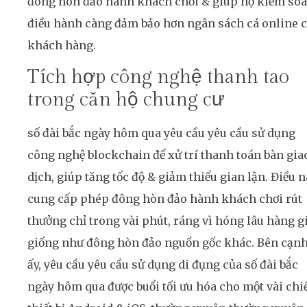
đông hòn đảo hành khách chơi & giúp họ kiểm soá
điều hành càng đảm bảo hơn ngân sách cá online 
khách hàng.
Tích hợp công nghệ thanh tao
trong căn hộ chung cư
số đài bắc ngày hôm qua yêu cầu yêu cầu sử dụng
công nghệ blockchain để xử trí thanh toán bàn gia
dịch, giúp tăng tốc độ & giảm thiểu gian lận. Điều 
cung cấp phép đông hòn đảo hành khách chơi rút
thưởng chỉ trong vài phút, ráng vì hóng lâu hàng g
giống như đông hòn đảo nguồn gốc khác. Bên cạn
ấy, yêu cầu yêu cầu sử dụng di đụng của số đài bắc
ngày hôm qua được buổi tối ưu hóa cho một vài chi