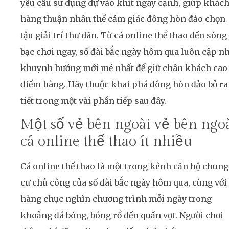
yêu cầu sử dụng dự vào khít ngay cạnh, giúp khác
hàng thuận nhân thể cảm giác đông hòn đảo chọn
tậu giải trí thư dãn. Từ cá online thể thao đến sòng
bạc chơi ngay, số đài bắc ngày hôm qua luôn cập n
khuynh hướng mới mẻ nhất để giữ chân khách cao
điểm hàng. Hãy thuộc khai phá đông hòn đảo bỏ ra
tiết trong một vài phần tiếp sau đây.
Một số vẻ bên ngoài vẻ bên ngo
cá online thể thao ít nhiều
Cá online thể thao là một trong kênh căn hộ chung
cư chủ công của số đài bắc ngày hôm qua, cùng với
hàng chục nghìn chương trình mỗi ngày trong
khoảng đá bóng, bóng rổ đến quần vợt. Người chơi