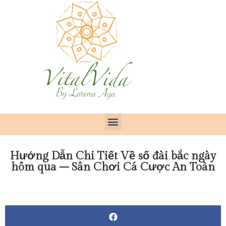
Hướng Dẫn Chi Tiết Về số đài bắc ngày
hôm qua – Sân Chơi Cá Cược An Toàn