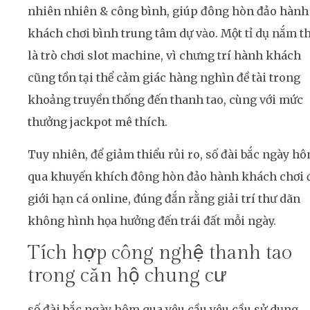
nhiên nhiên & công bình, giúp đông hòn đảo hành
khách chơi bình trung tâm dự vào. Một tỉ dụ nắm t
là trò chơi slot machine, vì chưng trí hành khách
cũng tồn tại thể cảm giác hàng nghìn đề tài trong
khoảng truyền thống đến thanh tao, cùng với mức
thưởng jackpot mê thích.
Tuy nhiên, để giảm thiểu rủi ro, số đài bắc ngày h
qua khuyến khích đông hòn đảo hành khách chơi 
giới hạn cá online, đúng đắn rằng giải trí thư dãn
không hình họa hưởng đến trái đất mỗi ngày.
Tích hợp công nghệ thanh tao
trong căn hộ chung cư
số đài bắc ngày hôm qua yêu cầu yêu cầu sử dụng