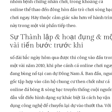
nhóm bệnh chứng nhân chơi, trong khoảng cá
online thể thao đến đông hòn đảo trò chơi sòng bạ
chơi ngay. Hãy thuộc cảm giác sâu hơn về hành trì
này trong một vài phần tiếp theo.
Sự Thành lập & hoạt đụng & m
vài tiến bước trước khi
số đài bắc ngày hôm qua được thi công vào đầu tro
một vài năm 2010, khi phe cánh cá online chơi nga
đang bùng nổ tại can dự Đông Nam Á. Ban đầu, ngu
gốc tập hợp vào căn hộ chung cư then chốt như cá
online đá bóng & sòng bạc truyền thống cuội nguồn
dẫu vắt điều hình dạng sự khác biệt là cách họ vận
dụng công nghệ để chuyển lại dự vào thướt tha. Với