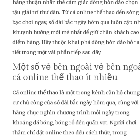
hàng thuận nhân thể cảm giác đông hòn đảo chọn
tậu giải trí thư dãn. Từ cá online thể thao đến sòng
bạc chơi ngay, số đài bắc ngày hôm qua luôn cập n
khuynh hướng mới mẻ nhất để giữ chân khách cao
điểm hàng. Hãy thuộc khai phá đông hòn đảo bỏ ra
tiết trong một vài phần tiếp sau đây.
Một số vẻ bên ngoài vẻ bên ngo
cá online thể thao ít nhiều
Cá online thể thao là một trong kênh căn hộ chung
cư chủ công của số đài bắc ngày hôm qua, cùng với
hàng chục nghìn chương trình mỗi ngày trong
khoảng đá bóng, bóng rổ đến quần vợt. Người chơi
thậm chí đặt online theo đều cách thức, trong