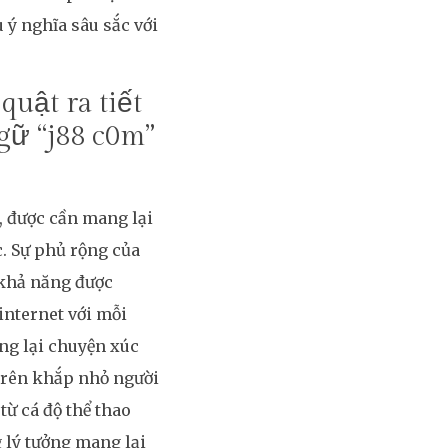
 ý nghĩa sâu sắc với
quật ra tiết
gữ “j88 c0m”
, được cần mang lại
c. Sự phủ rộng của
u khả năng được
 internet với mỗi
ng lại chuyện xúc
i trên khắp nhỏ người
từ cá độ thể thao
 lý tưởng mang lại