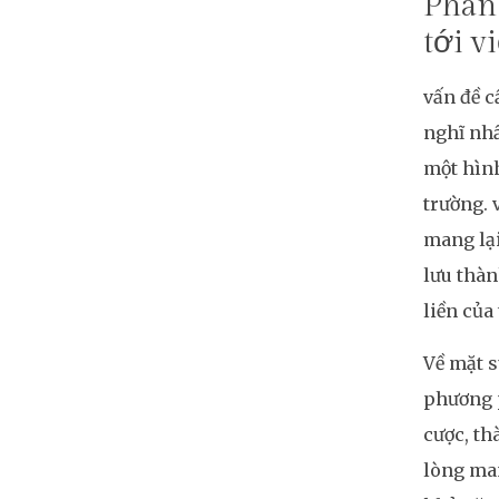
Phân 
tới v
vấn đề c
nghĩ nhấ
một hình
trường. 
mang lại
lưu thàn
liền của
Về mặt s
phương p
cược, th
lòng man