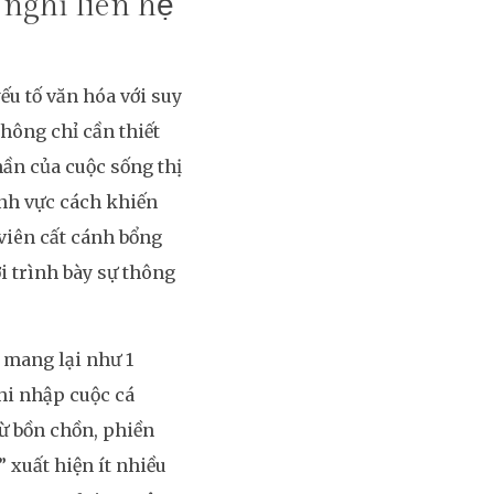
 nghĩ liên hệ
ếu tố văn hóa với suy
hông chỉ cần thiết
hần của cuộc sống thị
lĩnh vực cách khiến
viên cất cánh bổng
i trình bày sự thông
n mang lại như 1
hi nhập cuộc cá
từ bồn chồn, phiền
” xuất hiện ít nhiều