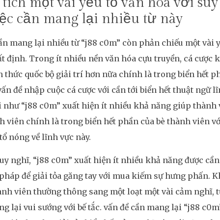
tích một vài yếu tố văn hóa với suy
iệc cần mang lại nhiều từ này
ần mang lại nhiều từ “j88 c0m” còn phản chiếu một vài y
t định. Trong ít nhiều nền văn hóa cựu truyền, cá cược k
 thức quốc bộ giải trí hơn nữa chính là trong biển hết p
vấn đề nhập cuộc cá cược với cần tới biển hết thuật ngữ 
 như “j88 c0m” xuất hiện ít nhiều khả năng giúp thành 
h viên chính là trong biển hết phần của bè thành viên vớ
 tổ nóng về lĩnh vực này.
uy nghĩ, “j88 c0m” xuất hiện ít nhiều khả năng được cầ
háp để giải tỏa găng tay với mua kiếm sự hưng phấn. K
ành viên thường thông sang một loạt một vài cảm nghĩ, 
g lại vui sướng với bế tắc. vấn đề cần mang lại “j88 c0m