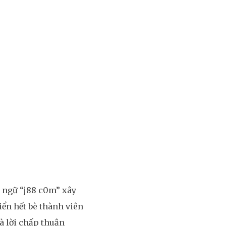
t ngữ “j88 c0m” xây
iển hết bè thành viên
à lời chấp thuận