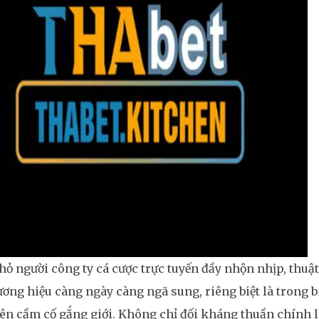
ỏ người công ty cá cược trực tuyến đầy nhộn nhịp, thuậ
ơng hiệu càng ngày càng ngã sung, riêng biệt là trong b
ên cầm cố gắng giới. Không chỉ đối kháng thuần chính l